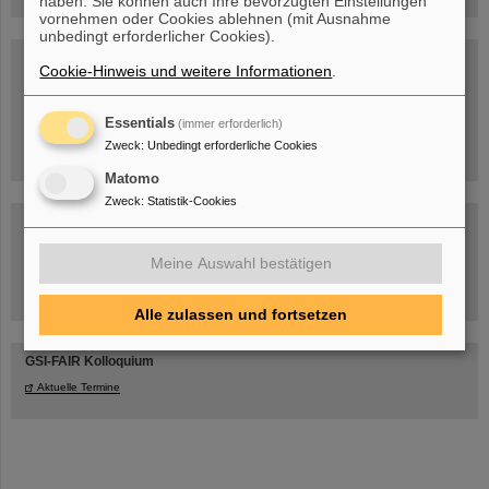
haben. Sie können auch Ihre bevorzugten Einstellungen
vornehmen oder Cookies ablehnen (mit Ausnahme
unbedingt erforderlicher Cookies).
Blog Beam On
Cookie-Hinweis und weitere Informationen
.
Menschen
...hinter GSI und FAIR.
Essentials
(immer erforderlich)
Zweck
:
Unbedingt erforderliche Cookies
Matomo
Zweck
:
Statistik-Cookies
Meine Auswahl bestätigen
Umgang mit den Auswirkungen des Kriegs in der Ukraine
Alle zulassen und fortsetzen
GSI-FAIR Kolloquium
Aktuelle Termine