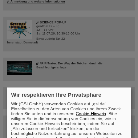
Anmeldung und weitere Informationen
SCIENCE POP-UP
geöffnet Di – Fr,
12 – 17 Uhr
Sa, 11.07.26, 10:30-16:00 Uhr
Ernst-Ludwig-Str. 22
Innenstadt Darmstadt
FAIR-Trailer: Der Weg der Teilchen durch die
Beschleunigeranlage
Rundflug über die FAIR-Baustelle
Wir respektieren Ihre Privatsphäre
Wir (GSI GmbH) verwenden Cookies auf „gsi.de“.
Einzelheiten zu den Arten von Cookies und ihrem Zweck
finden Sie unten und in unserem
Cookie-Hinweis
. Bitte
willigen Sie in die Verwendung von Cookies ein, wie in
Besichtigung von GSI/FAIR –
unserem Cookie-Hinweis beschrieben, indem Sie auf
jetzt Termin buchen!
„Alle zulassen und fortsetzen“ klicken, um die
bestmögliche Nutzererfahrung auf unseren Webseiten zu