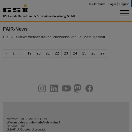
Telefonbuch
Login
English
FAIR-News
Die FAIR-News werden freundlicherweise von GSI bereitgestellt.
«
1
...
19
20
21
22
23
24
25
26
27
instagram
linkedin
youtube
helmholtz.social
facebook
Mittwoch, 19.08.2026, 14 Uhr
Warum existiert nicht einfach nichts?
Hannah Elfner,
GSI/FAIR/Goethe-Universität