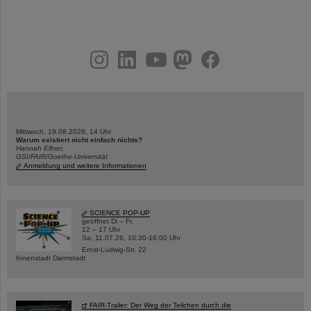
instagram
linkedin
youtube
helmholtz.social
facebook
Mittwoch, 19.08.2026, 14 Uhr
Warum existiert nicht einfach nichts?
Hannah Elfner,
GSI/FAIR/Goethe-Universität
Anmeldung und weitere Informationen
SCIENCE POP-UP
geöffnet Di – Fr,
12 – 17 Uhr
Sa, 11.07.26, 10:30-16:00 Uhr
Ernst-Ludwig-Str. 22
Innenstadt Darmstadt
FAIR-Trailer: Der Weg der Teilchen durch die