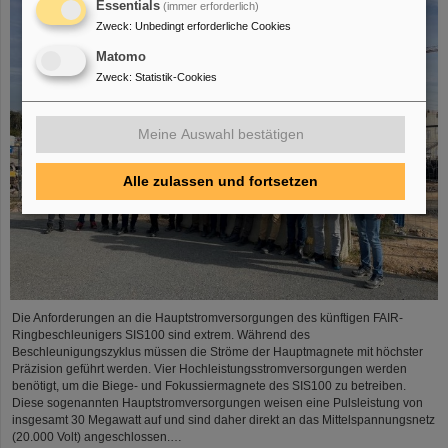
Essentials
(immer erforderlich)
Zweck
:
Unbedingt erforderliche Cookies
Matomo
Zweck
:
Statistik-Cookies
Meine Auswahl bestätigen
Alle zulassen und fortsetzen
Die Anforderungen an die Hauptstromversorgungen des künftigen FAIR-
Ringbeschleunigers SIS100 sind extrem. Während des
Beschleunigungszyklus müssen die Ströme der Hauptmagnete mit höchster
Präzision geführt werden. Vier Hochleistungsstromversorgungen werden
benötigt, um die Biege- und Fokussiermagnete des SIS100 zu betreiben.
Diese sogenannten Hauptstromversorgungen weisen eine Pulsleistung von
insgesamt 30 Megawatt auf und sind daher direkt an das Mittelspannungsnetz
(20.000 Volt) angeschlossen.…