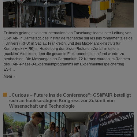
Erstmals gelang es einem internationalen Forschungsteam unter Leitung von
GSI/FAIR in Darmstadt, des Institut de recherche sur les lois fondamentales de
l’Univers (IRFU) in Saclay, Frankreich, und des Max-Planck-Instituts für
Kernphysik (MPIK) in Heidelberg den Zwei-Photonen-Zerfall in einem
„nackten“ Atomkern, dem die gesamte Elektronenhülle entfernt wurde, zu
beobachten. Die Messungen an Germanium-72-Kernen wurden im Rahmen
des FAIR-Phase-0-Experimentprogramms am Experimentierspeicherring
ESR…
Mehr »
„Curious – Future Inside Conference“: GSI/FAIR beteiligt
sich an hochkarätigem Kongress zur Zukunft von
Wissenschaft und Technologie