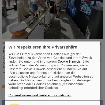
Mit einem breiten Angebot an Informationen und Zukunftsperspektiven haben
Wir respektieren Ihre Privatsphäre
sich das GSI Helmholtzzentrum für Schwerionenforschung und das künftige
Beschleunigerzentrum FAIR, das derzeit bei GSI in Darmstadt entsteht, an
Wir (GSI GmbH) verwenden Cookies auf „gsi.de“.
dem internationalen Innovationskongress „Curious – Future Inside
Einzelheiten zu den Arten von Cookies und ihrem Zweck
Conference“ beteiligt. Die interdisziplinäre Veranstaltung fand vom 10. bis 11.
finden Sie unten und in unserem
Cookie-Hinweis
. Bitte
Juli in der Rheingoldhalle in Mainz statt und zog zahlreiche renommierte
willigen Sie in die Verwendung von Cookies ein, wie in
Bildungsinstitutionen, Forschungseinrichtungen und...
unserem Cookie-Hinweis beschrieben, indem Sie auf
„Alle zulassen und fortsetzen“ klicken, um die
Mehr »
bestmögliche Nutzererfahrung auf unseren Webseiten zu
haben. Sie können auch Ihre bevorzugten Einstellungen
vornehmen oder Cookies ablehnen (mit Ausnahme
Förderung und Erhalt von Technologie-Knowhow durch
unbedingt erforderlicher Cookies).
FAIR: GE Vernova's Power Conversion Business und
Cookie-Hinweis und weitere Informationen
.
Commonwealth Fusion Systems besuchen GSI