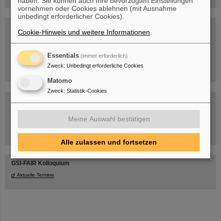
haben. Sie können auch Ihre bevorzugten Einstellungen
vornehmen oder Cookies ablehnen (mit Ausnahme
unbedingt erforderlicher Cookies).
Blog Beam On
Cookie-Hinweis und weitere Informationen
.
Menschen
...hinter GSI und FAIR.
Essentials
(immer erforderlich)
Zweck
:
Unbedingt erforderliche Cookies
Matomo
Zweck
:
Statistik-Cookies
Meine Auswahl bestätigen
Umgang mit den Auswirkungen des Kriegs in der Ukraine
Alle zulassen und fortsetzen
GSI-FAIR Kolloquium
Aktuelle Termine