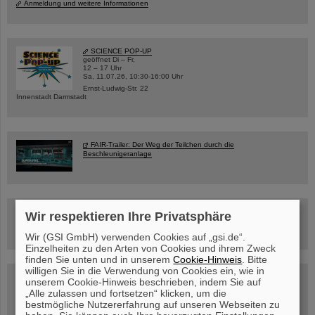
Anmeldung und weitere Informationen
SCIENCE POP-UP
geöffnet Di – Fr,
12 – 17 Uhr
Sa, 11.07.26, 10:30-16:00 Uhr
Ernst-Ludwig-Str. 22
Innenstadt Darmstadt
FAIR-Trailer: Der Weg der Teilchen durch die
Beschleunigeranlage
Rundflug über die FAIR-Baustelle
Wir respektieren Ihre Privatsphäre
Wir (GSI GmbH) verwenden Cookies auf „gsi.de“.
Einzelheiten zu den Arten von Cookies und ihrem Zweck
finden Sie unten und in unserem
Cookie-Hinweis
. Bitte
willigen Sie in die Verwendung von Cookies ein, wie in
Besichtigung von GSI/FAIR –
unserem Cookie-Hinweis beschrieben, indem Sie auf
jetzt Termin buchen!
„Alle zulassen und fortsetzen“ klicken, um die
bestmögliche Nutzererfahrung auf unseren Webseiten zu