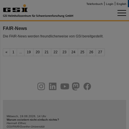
Telefonbuch
Login
English
FAIR-News
Die FAIR-News werden freundlicherweise von GSI bereitgestellt.
«
1
...
19
20
21
22
23
24
25
26
27
instagram
linkedin
youtube
helmholtz.social
facebook
Mittwoch, 19.08.2026, 14 Uhr
Warum existiert nicht einfach nichts?
Hannah Elfner,
GSI/FAIR/Goethe-Universität