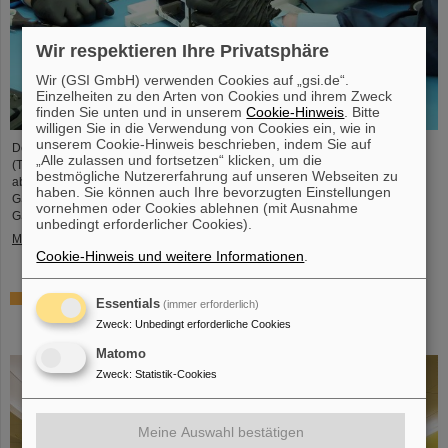
Wir respektieren Ihre Privatsphäre
Wir (GSI GmbH) verwenden Cookies auf „gsi.de“.
Einzelheiten zu den Arten von Cookies und ihrem Zweck
finden Sie unten und in unserem
Cookie-Hinweis
. Bitte
willigen Sie in die Verwendung von Cookies ein, wie in
unserem Cookie-Hinweis beschrieben, indem Sie auf
Der studentische Raumfahrtverein TU Darmstadt Space Technology e.V.
„Alle zulassen und fortsetzen“ klicken, um die
(TUDSaT) hat erfolgreich den Zusammenbau des TRACE-Satelliten
bestmögliche Nutzererfahrung auf unseren Webseiten zu
abgeschlossen – in der Reinraumumgebung des Detektorlabors von
haben. Sie können auch Ihre bevorzugten Einstellungen
GSI/FAIR. Mit an Bord des Satelliten befinden sich auch Detektoren von
vornehmen oder Cookies ablehnen (mit Ausnahme
GSI/FAIR, mit denen geladene Teilchen im Orbit gemessen werden sollen.
unbedingt erforderlicher Cookies).
Mehr »
Cookie-Hinweis und weitere Informationen
.
Zusammenarbeit bei Forschung und Anwendung der
Essentials
(immer erforderlich)
Partikeltherapie – THM und GSI/FAIR schließen
Zweck
:
Unbedingt erforderliche Cookies
Kooperationsvereinbarung
Matomo
Zweck
:
Statistik-Cookies
Meine Auswahl bestätigen