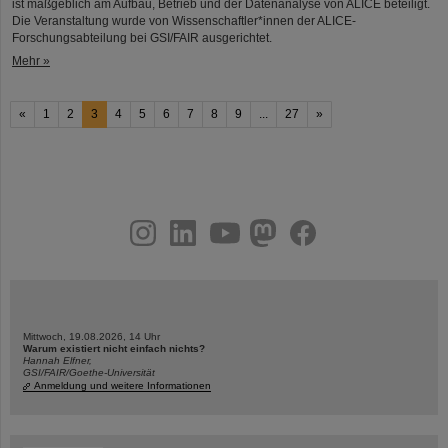
ist maßgeblich am Aufbau, Betrieb und der Datenanalyse von ALICE beteiligt.
Die Veranstaltung wurde von Wissenschaftler*innen der ALICE-
Forschungsabteilung bei GSI/FAIR ausgerichtet.
Mehr »
«
1
2
3
4
5
6
7
8
9
...
27
»
instagram
linkedin
youtube
helmholtz.social
facebook
Mittwoch, 19.08.2026, 14 Uhr
Warum existiert nicht einfach nichts?
Hannah Elfner,
GSI/FAIR/Goethe-Universität
Anmeldung und weitere Informationen