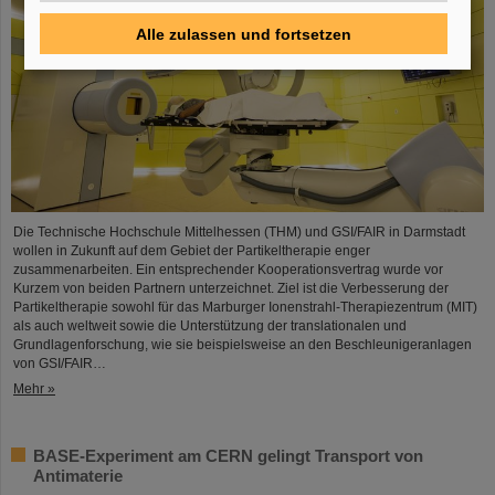
Alle zulassen und fortsetzen
Die Technische Hochschule Mittelhessen (THM) und GSI/FAIR in Darmstadt
wollen in Zukunft auf dem Gebiet der Partikeltherapie enger
zusammenarbeiten. Ein entsprechender Kooperationsvertrag wurde vor
Kurzem von beiden Partnern unterzeichnet. Ziel ist die Verbesserung der
Partikeltherapie sowohl für das Marburger Ionenstrahl-Therapiezentrum (MIT)
als auch weltweit sowie die Unterstützung der translationalen und
Grundlagenforschung, wie sie beispielsweise an den Beschleunigeranlagen
von GSI/FAIR…
Mehr »
BASE-Experiment am CERN gelingt Transport von
Antimaterie