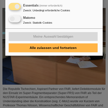
Construction Memorandum of Understanding
Essentials
(immer erforderlich)
Zweck
:
Unbedingt erforderliche Cookies
Matomo
Zweck
:
Statistik-Cookies
Meine Auswahl bestätigen
Alle zulassen und fortsetzen
Die Republik Tschechien, Aspirant Partner von FAIR, liefert Detektormodule für
den Einsatz im Super-Fragmentseparator (Super-FRS) von FAIR als Teil der
NUSTAR-Experimentsäule. Ein entsprechendes Memorandum of
Understanding über die Konstruktion (sog. C-MoU) wurde vor Kurzem von
Professor Thomas Nilsson, Wissenschaftlicher Geschäftsführer von FAIR und