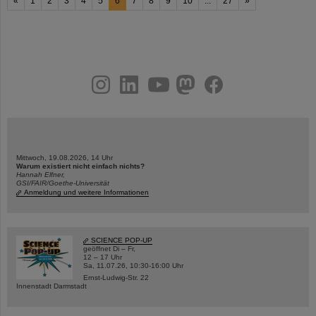
«
1
2
3
4
5
6
7
8
9
10
...
27
»
instagram
linkedin
youtube
helmholtz.social
facebook
Mittwoch, 19.08.2026, 14 Uhr
Warum existiert nicht einfach nichts?
Hannah Elfner,
GSI/FAIR/Goethe-Universität
Anmeldung und weitere Informationen
SCIENCE POP-UP
geöffnet Di – Fr,
12 – 17 Uhr
Sa, 11.07.26, 10:30-16:00 Uhr
Ernst-Ludwig-Str. 22
Innenstadt Darmstadt