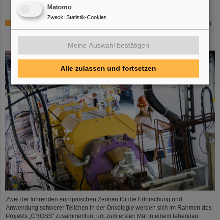
Matomo
Zweck
:
Statistik-Cookies
Italienisch-deutsche Wissenschaftskooperation: CNAO in
Pavia erhält Fördermittel von über 385.000 Euro für
gemeinsames Forschungsprojekt mit GSI in Darmstadt
Meine Auswahl bestätigen
Alle zulassen und fortsetzen
Zwei der führenden europäischen Zentren für die Erforschung und
Anwendung schwerer Teilchen in der Onkologie werden sich im Rahmen des
Projekts „CROSS“ zusammentun, um zum ersten Mal in einem lebenden