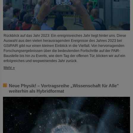
Rückblick auf das Jahr 2023: Ein ereignisreiches Jahr liegt hinter uns. Diese
Auswahl aus den vielen herausragenden Ereignisse des Jahres 2023 bei
GSI/FAIR gibt nur einen kleinen Einblick in die Vielfalt. Von hervorragenden
Forschungsergebnissen über die bedeutenden Fortschritte auf der FAIR-
Baustelle bis hin zu Events, wie dem Tag der offenen Tür, blicken wir auf ein
erfolgreiches und wegweisendes Jahr zurück.
Mehr »
Neue Physik! – Vortragsreihe „Wissenschaft für Alle“
weiterhin als Hybridformat