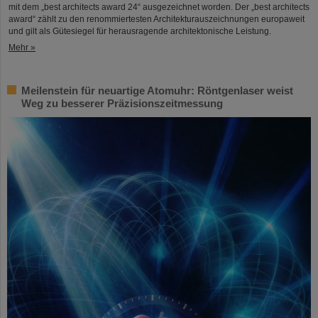
mit dem „best architects award 24“ ausgezeichnet worden. Der „best architects
award“ zählt zu den renommiertesten Architekturauszeichnungen europaweit
und gilt als Gütesiegel für herausragende architektonische Leistung.
Mehr »
Meilenstein für neuartige Atomuhr: Röntgenlaser weist
Weg zu besserer Präzisionszeitmessung