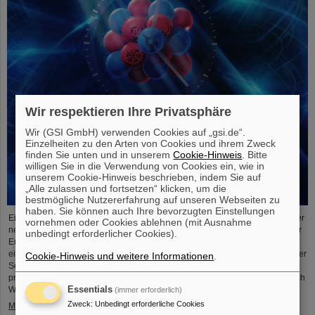
Wir respektieren Ihre Privatsphäre
Wir (GSI GmbH) verwenden Cookies auf „gsi.de“.
Einzelheiten zu den Arten von Cookies und ihrem Zweck
finden Sie unten und in unserem
Cookie-Hinweis
. Bitte
willigen Sie in die Verwendung von Cookies ein, wie in
unserem Cookie-Hinweis beschrieben, indem Sie auf
„Alle zulassen und fortsetzen“ klicken, um die
bestmögliche Nutzererfahrung auf unseren Webseiten zu
haben. Sie können auch Ihre bevorzugten Einstellungen
Einem internationalen Forschungsteam ist ein entscheidender Schritt zu einer
vornehmen oder Cookies ablehnen (mit Ausnahme
neuen Generation von Atomuhren gelungen. Am europäischen Röntgenlaser
unbedingt erforderlicher Cookies).
European XFEL haben die Forschenden auf Basis des Elements Scandium
einen wesentlich exakteren Taktgeber erzeugt, der eine Genauigkeit von einer
Cookie-Hinweis und weitere Informationen
.
Sekunde in 300 Milliarden Jahren ermöglicht – das ist rund tausendmal
präziser als die Standard-Atomuhr auf Cäsium-Basis. Das Team, zu dem auch
Wissenschaftler*innen des Helmholtz-Instituts Jena, ....
Essentials
(immer erforderlich)
Zweck
:
Unbedingt erforderliche Cookies
Mehr »