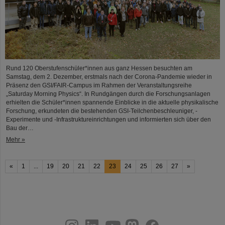
Rund 120 Oberstufenschüler*innen aus ganz Hessen besuchten am
Samstag, dem 2. Dezember, erstmals nach der Corona-Pandemie wieder in
Präsenz den GSI/FAIR-Campus im Rahmen der Veranstaltungsreihe
„Saturday Morning Physics“. In Rundgängen durch die Forschungsanlagen
erhielten die Schüler*innen spannende Einblicke in die aktuelle physikalische
Forschung, erkundeten die bestehenden GSI-Teilchenbeschleuniger, -
Experimente und -Infrastruktureinrichtungen und informierten sich über den
Bau der…
Mehr »
«
1
...
19
20
21
22
23
24
25
26
27
»
instagram
linkedin
youtube
helmholtz.social
facebook