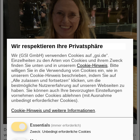
Wir respektieren Ihre Privatsphäre
Wir (GSI GmbH) verwenden Cookies auf „gsi.de“.
Einzelheiten zu den Arten von Cookies und ihrem Zweck
finden Sie unten und in unserem
Cookie-Hinweis
. Bitte
willigen Sie in die Verwendung von Cookies ein, wie in
unserem Cookie-Hinweis beschrieben, indem Sie auf
„Alle zulassen und fortsetzen“ klicken, um die
bestmögliche Nutzererfahrung auf unseren Webseiten zu
haben. Sie können auch Ihre bevorzugten Einstellungen
vornehmen oder Cookies ablehnen (mit Ausnahme
unbedingt erforderlicher Cookies).
Cookie-Hinweis und weitere Informationen
.
Essentials
(immer erforderlich)
Der PANDA-PhD-Preis 2023 wurde an Anna Alicke (FZ Jülich/Deutschland)
Zweck
:
Unbedingt erforderliche Cookies
vergeben. In ihrer Dissertation untersuchte sie die Hyperonenproduktion und -