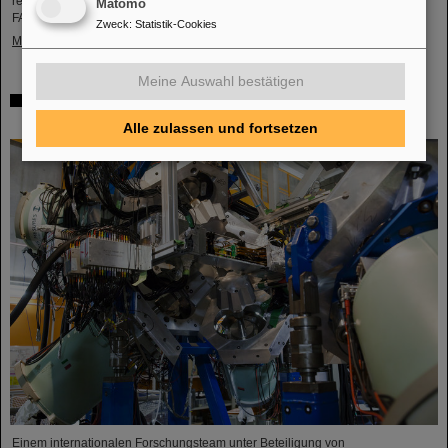
reaktionen innerhalb des PANDA-Detektors, der am Beschleunigerzentrum
Matomo
FAIR gebaut wird.
Zweck
:
Statistik-Cookies
Mehr »
Meine Auswahl bestätigen
Wo sich Protonen und Neutronen besonders mögen –
GSI/FAIR-Forschende beteiligt an Experiment in Japan
Alle zulassen und fortsetzen
Einem internationalen Forschungsteam unter Beteiligung von