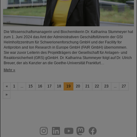
Die Wissenschaftsmanagerin und Biochemikerin Dr. Katharina Stummeyer hat
zum 1. Juni 2024 das Amt der Administrativen Geschäftsführerin der GSI
Helmholtzzentrum für Schwerionenforschung GmbH und der Facility for
Antiproton and Ion Research in Europe GmbH (FAIR GmbH) übernommen.
Sie war zuvor Leiterin des Projektträgers der Gesellschaft für Anlagen- und
Reaktorsicherheit (GRS) gGmbH. Dr. Katharina Stummeyer folgt auf Dr. Ulrich
Breuer, der als Kanzler an die Goethe-Universität Frankfurt…
Mehr »
«
1
...
15
16
17
18
19
20
21
22
23
...
27
»
instagram
linkedin
youtube
helmholtz.social
facebook