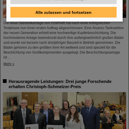
Alle zulassen und fortsetzen
Die neue Galvanikanlage von GSI/FAIR hat nach einer erfolgreichen
Testphase nun ihren ersten Auftrag abgeschlossen: Eine Alvarez-Tanksektion
der neuen Generation erhielt eine hochwertige Kupferbeschichtung. Die
hochmoderne Anlage beeindruckt durch ihre außergewöhnlich großen Bäder
und wurde vor kurzem nach dreijähriger Bauzeit in Betrieb genommen. Die
Bäder gehören zu den größten ihrer Art weltweit und sind speziell für die
Beschichtung von Großkomponenten ausgelegt. Die Beschichtungsanlage
ist…
Mehr »
Herausragende Leistungen: Drei junge Forschende
erhalten Christoph-Schmelzer-Preis