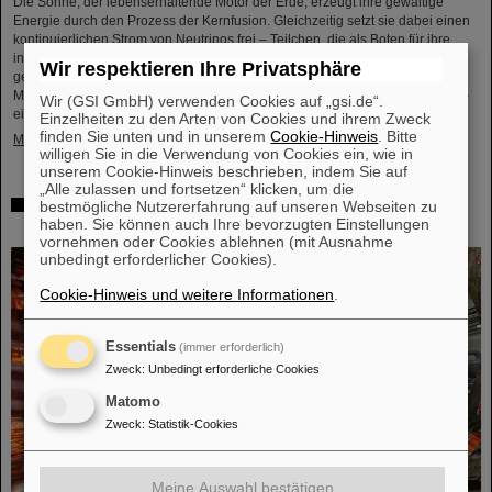
Die Sonne, der lebenserhaltende Motor der Erde, erzeugt ihre gewaltige
Energie durch den Prozess der Kernfusion. Gleichzeitig setzt sie dabei einen
kontinuierlichen Strom von Neutrinos frei – Teilchen, die als Boten für ihre
innere Dynamik fungieren. Obwohl moderne Neutrinodetektoren das
Wir respektieren Ihre Privatsphäre
gegenwärtige Verhalten der Sonne enthüllen, bleiben bezüglich ihrer über
Millionen von Jahren andauernden Stabilität wesentliche Fragen bestehen –
Wir (GSI GmbH) verwenden Cookies auf „gsi.de“.
ein Zeitraum, der ...
Einzelheiten zu den Arten von Cookies und ihrem Zweck
finden Sie unten und in unserem
Cookie-Hinweis
. Bitte
Mehr »
willigen Sie in die Verwendung von Cookies ein, wie in
unserem Cookie-Hinweis beschrieben, indem Sie auf
„Alle zulassen und fortsetzen“ klicken, um die
Glänzender Fortschritt: Erste Tanksektion des neuen
bestmögliche Nutzererfahrung auf unseren Webseiten zu
haben. Sie können auch Ihre bevorzugten Einstellungen
Alvarez erfolgreich verkupfert
vornehmen oder Cookies ablehnen (mit Ausnahme
unbedingt erforderlicher Cookies).
Cookie-Hinweis und weitere Informationen
.
Essentials
(immer erforderlich)
Zweck
:
Unbedingt erforderliche Cookies
Matomo
Zweck
:
Statistik-Cookies
Meine Auswahl bestätigen