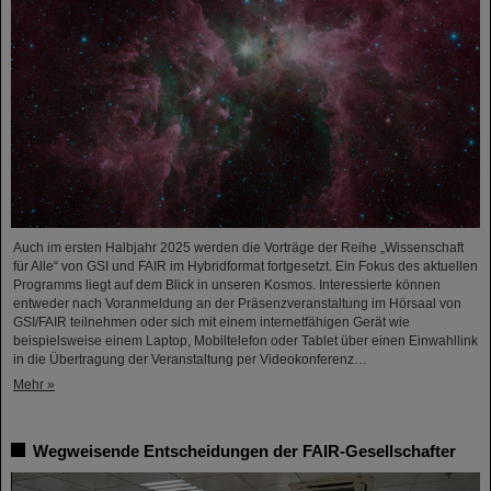
Auch im ersten Halbjahr 2025 werden die Vorträge der Reihe „Wissenschaft
für Alle“ von GSI und FAIR im Hybridformat fortgesetzt. Ein Fokus des aktuellen
Programms liegt auf dem Blick in unseren Kosmos. Interessierte können
entweder nach Voranmeldung an der Präsenzveranstaltung im Hörsaal von
GSI/FAIR teilnehmen oder sich mit einem internetfähigen Gerät wie
beispielsweise einem Laptop, Mobiltelefon oder Tablet über einen Einwahllink
in die Übertragung der Veranstaltung per Videokonferenz…
Mehr »
Wegweisende Entscheidungen der FAIR-Gesellschafter