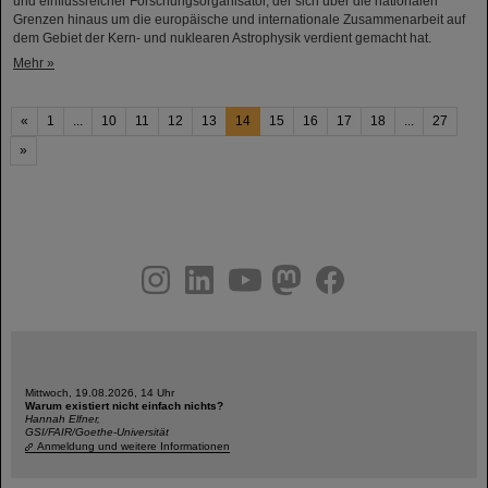
und einflussreicher Forschungsorganisator, der sich über die nationalen
Grenzen hinaus um die europäische und internationale Zusammenarbeit auf
dem Gebiet der Kern- und nuklearen Astrophysik verdient gemacht hat.
Mehr »
«
1
...
10
11
12
13
14
15
16
17
18
...
27
»
instagram
linkedin
youtube
helmholtz.social
facebook
Mittwoch, 19.08.2026, 14 Uhr
Warum existiert nicht einfach nichts?
Hannah Elfner,
GSI/FAIR/Goethe-Universität
Anmeldung und weitere Informationen