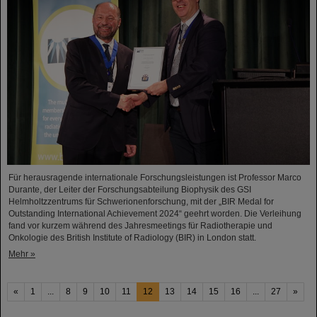
Für herausragende internationale Forschungsleistungen ist Professor Marco
Durante, der Leiter der Forschungsabteilung Biophysik des GSI
Helmholtzzentrums für Schwerionenforschung, mit der „BIR Medal for
Outstanding International Achievement 2024“ geehrt worden. Die Verleihung
fand vor kurzem während des Jahresmeetings für Radiotherapie und
Onkologie des British Institute of Radiology (BIR) in London statt.
Mehr »
«
1
...
8
9
10
11
12
13
14
15
16
...
27
»