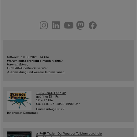
instagram
linkedin
youtube
helmholtz.social
facebook
Mittwoch, 19.08.2026, 14 Uhr
Warum existiert nicht einfach nichts?
Hannah Elfner,
GSI/FAIR/Goethe-Universität
Anmeldung und weitere Informationen
SCIENCE POP-UP
geöffnet Di – Fr,
12 – 17 Uhr
Sa, 11.07.26, 10:30-16:00 Uhr
Ernst-Ludwig-Str. 22
Innenstadt Darmstadt
FAIR-Trailer: Der Weg der Teilchen durch die