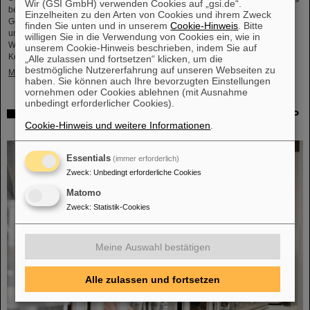
Wir (GSI GmbH) verwenden Cookies auf „gsi.de“.
bezeichnet. Auch Professor Thomas Nilsson, der Wissenschaftliche
Einzelheiten zu den Arten von Cookies und ihrem Zweck
Geschäftsführer von GSI und FAIR, nahm an dem Treffen teil und
finden Sie unten und in unserem
Cookie-Hinweis
. Bitte
unterzeichnete gemeinsam mit zahlreichen Vertreter*innen aus Politk,
willigen Sie in die Verwendung von Cookies ein, wie in
Wirtschaft und Wissenschaft ein Memorandum of Understanding (MoU) zur
unserem Cookie-Hinweis beschrieben, indem Sie auf
Kernfusion.
„Alle zulassen und fortsetzen“ klicken, um die
bestmögliche Nutzererfahrung auf unseren Webseiten zu
Mehr »
haben. Sie können auch Ihre bevorzugten Einstellungen
vornehmen oder Cookies ablehnen (mit Ausnahme
unbedingt erforderlicher Cookies).
Schaufenster in die Spitzenforschung: SCIENCE POP-UP
Cookie-Hinweis und weitere Informationen
.
von GSI/FAIR bringt Wissenschaft in die City
Essentials
(immer erforderlich)
Zweck
:
Unbedingt erforderliche Cookies
Matomo
Zweck
:
Statistik-Cookies
Meine Auswahl bestätigen
Alle zulassen und fortsetzen