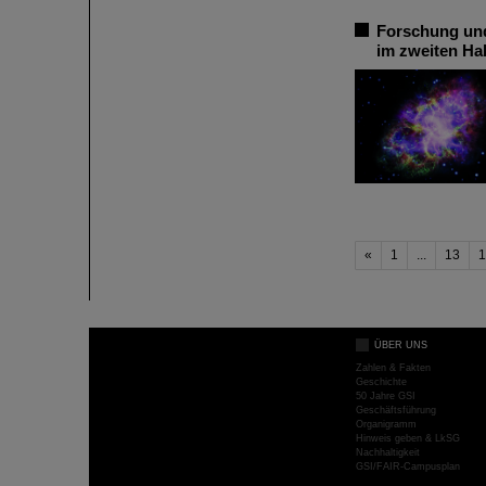
Forschung und
im zweiten Ha
«
1
...
13
1
ÜBER UNS
Zahlen & Fakten
Geschichte
50 Jahre GSI
Geschäftsführung
Organigramm
Hinweis geben & LkSG
Nachhaltigkeit
GSI/FAIR-Campusplan