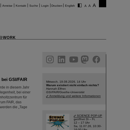
Anreise
Kontakt
Suche
Login
Drucken
English
@WORK
am
linkedin
youtube
helmholtz.social
facebook
g bei GSI/FAIR
Mittwoch, 19.08.2026, 14 Uhr
Warum existiert nicht einfach nichts?
urde in diesem Jahr
Hannah Elfner,
egenheit, bei einer
GSI/FAIR/Goethe-Universität
Anmeldung und weitere Informationen
mholtzzentrum für
rum FAIR, das
 werden die „Tage
SCIENCE POP-UP
geöffnet Di – Fr,
12 – 17 Uhr
Sa, 11.07.26, 10:30-
16:00 Uhr