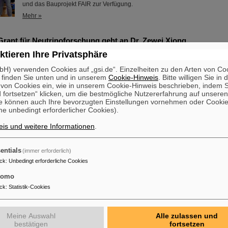
und das Bauprojekt FAIR zur Verfügung.
Mehr »
Grant für Neutrinoforschung geht an Dr. Zewei Xiong
ktieren Ihre Privatsphäre
Dr. Zewei Xiong wird mit dem renommierten ERC Starting Grant des Euro
Forschungsrats (European Research Council, ERC) ausgezeichnet. Das För
H) verwenden Cookies auf „gsi.de“. Einzelheiten zu den Arten von Co
der europaweit wichtigsten Forschungspreise, der sich an talentierte
 finden Sie unten und in unserem
Cookie-Hinweis
. Bitte willigen Sie in 
Nachwuchswissenschaftler*innen in einem frühen Karrierestadium richtet, u
on Cookies ein, wie in unserem Cookie-Hinweis beschrieben, indem Si
der Arbeitsgruppenleitung auszuschöpfen. Dr. Zewei Xiong ist derzeit als P
 fortsetzen“ klicken, um die bestmögliche Nutzererfahrung auf unsere
Abteilung Nukleare Astrophysik und Struktur des GSI Helmholtzzentrums ..
e können auch Ihre bevorzugten Einstellungen vornehmen oder Cooki
e unbedingt erforderlicher Cookies).
Mehr »
is und weitere Informationen
.
entials
(immer erforderlich)
ck
:
Unbedingt erforderliche Cookies
tomo
Fortbildung: ESA und FAIR veranstalten gemeinsame Summer S
ck
:
Statistik-Cookies
osmischer Strahlung
Die „ESA FAIR Space Radiation Summer School 2024“ geht in eine neue 
erstklassigen Ausbildungsprogramm und seiner hochkarätigen Expertise, 
Meine Auswahl
Alle zulassen und
globales Netzwerk, zieht das Fortbildungsangebot für Nachwuchswissensc
bestätigen
fortsetzen