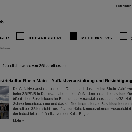
Telefonbuch
IGER
JOBS/KARRIERE
MEDIEN/NEWS
IR-News
instagr
freundlicherweise von GSI bereitgestellt.
ustriekultur Rhein-Main“: Auftaktveranstaltung und Besichtigun
Die Auftaktveranstaltung zu den „Tagen der Industriekultur Rhein-Main“ w
beim GSI/FAIR in Darmstadt abgehalten. Außerdem hatten Interessierte Gel
öffentlichen Besichtigung im Rahmen der Veranstaltungstage das GSI Hel
Schwerionenforschung und das künftige internationale Beschleunigerzent
derzeit bei GSI entsteht, aus nächster Nähe kennenzulernen. Ausgerichtet
der Industriekultur“ jährlich von der KulturRegion…
Mehr »