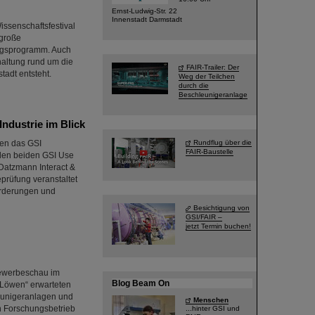
Ernst-Ludwig-Str. 22
Innenstadt Darmstadt
ssenschaftsfestival
 große
ragsprogramm. Auch
haltung rund um die
FAIR-Trailer: Der
tadt entsteht.
Weg der Teilchen
durch die
Beschleunigeranlage
ndustrie im Blick
den das GSI
Rundflug über die
FAIR-Baustelle
den beiden GSI Use
 Datzmann Interact &
eprüfung veranstaltet
orderungen und
Besichtigung von
GSI/FAIR –
jetzt Termin buchen!
Gewerbeschau im
Blog Beam On
 Löwen“ erwarteten
eunigeranlagen und
Menschen
n Forschungsbetrieb
...hinter GSI und