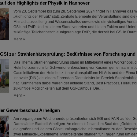
auf den Highlights der Physik in Hannover
Vom 23. September bis zum 28. September 2024 findet in Hannover das Wi
„Highlights der Physik“ statt. Zentrale Elemente der Veranstaltung sind die
Mitmachausstellung und Wissenschaftsshows sowie ein vielseitiges Vort
GSI und FAIR sind mit einem Stand vertreten und bieten Fakten und Unter
zukünftige Teilchenbeschleunigeranlage FAIR, die derzeit bei GSI in Darms
Mehr »
GSI zur Strahlenhärteprüfung: Bedürfnisse von Forschung und I
Das Thema Strahlenhärteprüfung stand im Mittelpunkt eines Workshops, 
Helmholtzzentrum für Schwerionenforschung vor Kurzem gemeinsam mit 
Case Initiativen der Helmholtz-Innovationsplattform Hi-Acts und der Firma
Innovate (DINI) als einem führenden Dienstleister im Bereich Strahlenhärt
hat. Kernthemen dabei waren der aktuelle Stand, Best Practices, Herausf
zukünftige Möglichkeiten auf dem GSI-Campus. Die…
Mehr »
der Gewerbeschau Arheilgen
Am vergangenen Wochenende präsentierten sich GSI und FAIR auf der 
Darmstädter Stadtteil Arheilgen. An einem Infostand im Saal des „Goldnen
die großen und kleinen Gäste umfangreiche Informationen zu den Beschl
zwei Mitmach-Experimente. Mitarbeitende standen für Fragen rund um de