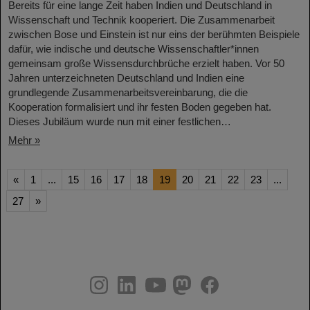
Bereits für eine lange Zeit haben Indien und Deutschland in
Wissenschaft und Technik kooperiert. Die Zusammenarbeit
zwischen Bose und Einstein ist nur eins der berühmten Beispiele
dafür, wie indische und deutsche Wissenschaftler*innen
gemeinsam große Wissensdurchbrüche erzielt haben. Vor 50
Jahren unterzeichneten Deutschland und Indien eine
grundlegende Zusammenarbeitsvereinbarung, die die
Kooperation formalisiert und ihr festen Boden gegeben hat.
Dieses Jubiläum wurde nun mit einer festlichen…
Mehr »
«
1
...
15
16
17
18
19
20
21
22
23
...
27
»
instagram
linkedin
youtube
helmholtz.social
facebook