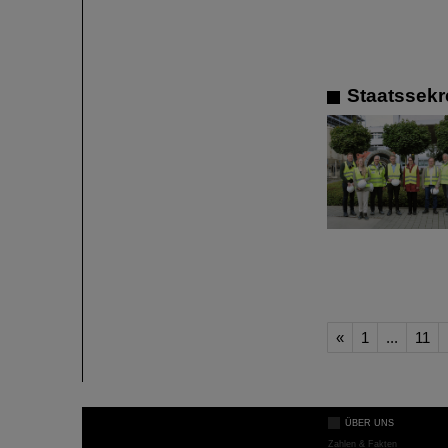
Staatssekr
«
1
...
11
ÜBER UNS
Zahlen & Fakten