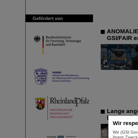
Gefördert von
ANOMALIE –
GSI/FAIR e
Lange ange
bei Bestim
Wir respe
Wir (GSI Gmb
ihrem Zweck