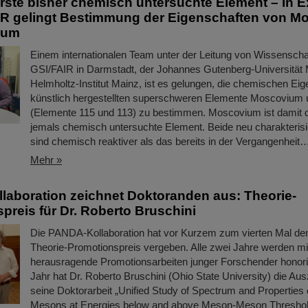
ste bisher chemisch untersuchte Element – In 
IR gelingt Bestimmung der Eigenschaften von 
ium
Einem internationalen Team unter der Leitung von Wissenscha
GSI/FAIR in Darmstadt, der Johannes Gutenberg-Universität
Helmholtz-Institut Mainz, ist es gelungen, die chemischen Ei
künstlich hergestellten superschweren Elemente Moscovium
(Elemente 115 und 113) zu bestimmen. Moscovium ist damit 
jemals chemisch untersuchte Element. Beide neu charakteris
sind chemisch reaktiver als das bereits in der Vergangenheit
Mehr »
aboration zeichnet Doktoranden aus: Theorie-
preis für Dr. Roberto Bruschini
Die PANDA-Kollaboration hat vor Kurzem zum vierten Mal d
Theorie-Promotionspreis vergeben. Alle zwei Jahre werden mi
herausragende Promotionsarbeiten junger Forschender honorie
Jahr hat Dr. Roberto Bruschini (Ohio State University) die Au
seine Doktorarbeit „Unified Study of Spectrum and Properties
Mesons at Energies below and above Meson-Meson Threshold