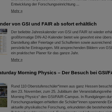
Entwicklung der Forschungseinrichtung ...
Mehr »
nder von GSI und FAIR ab sofort erhältlich
Der beliebte Jahreskalender von GSI und FAIR ist wieder erhäl
großformatige DIN-A2-Kalender bietet wie gewohnt eine übersi
Darstellung aller Feiertage und Schulferien sowie ausreichend 
persönliche Eintragungen. Mit ansprechenden Bildern von GSI
ein praktischer Planer für das ganze Jahr.
Mehr »
aturday Morning Physics – Der Besuch bei GSI/F
Rund 110 Oberstufenschüler*innen aus ganz Hessen besuch
den 23. November, zum 25. Jubiläum der Veranstaltungsreihe
Morning Physics“ den GSI/FAIR-Campus. In Rundgängen dur
Forschungsanlagen erhielten die Schüler*innen spannende Einb
aktuelle physikalische Forschung, erkundeten die bestehende