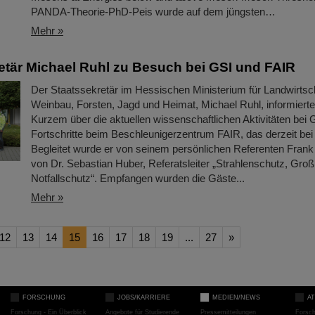
PANDA-Theorie-PhD-Peis wurde auf dem jüngsten…
Mehr »
etär Michael Ruhl zu Besuch bei GSI und FAIR
Der Staatssekretär im Hessischen Ministerium für Landwirtsc
Weinbau, Forsten, Jagd und Heimat, Michael Ruhl, informierte
Kurzem über die aktuellen wissenschaftlichen Aktivitäten bei
Fortschritte beim Beschleunigerzentrum FAIR, das derzeit bei
Begleitet wurde er von seinem persönlichen Referenten Fran
von Dr. Sebastian Huber, Referatsleiter „Strahlenschutz, Gro
Notfallschutz“. Empfangen wurden die Gäste...
Mehr »
12
13
14
15
16
17
18
19
...
27
»
FORSCHUNG
JOBS/KARRIERE
MEDIEN/NEWS
A
Forschung - Ein Überblick
Angebote für Studierende
Pressemitteilungen
Forsc