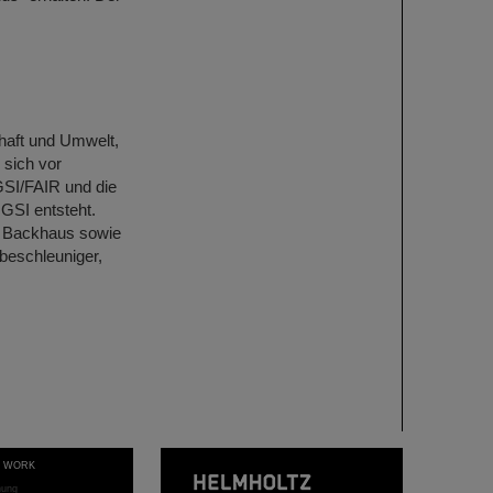
haft und Umwelt,
 sich vor
 GSI/FAIR und die
 GSI entsteht.
k Backhaus sowie
ßbeschleuniger,
T WORK
hung