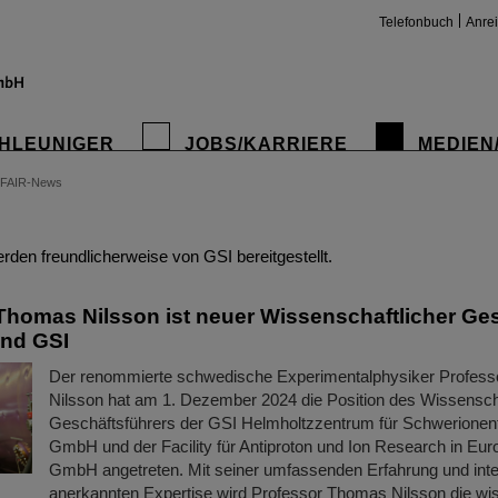
Telefonbuch
Anre
HLEUNIGER
JOBS/KARRIERE
MEDIEN
FAIR-News
insta
den freundlicherweise von GSI bereitgestellt.
Thomas Nilsson ist neuer Wissenschaftlicher Ge
und GSI
Der renommierte schwedische Experimentalphysiker Profes
Nilsson hat am 1. Dezember 2024 die Position des Wissensch
Geschäftsführers der GSI Helmholtzzentrum für Schwerione
GmbH und der Facility für Antiproton und Ion Research in Eur
GmbH angetreten. Mit seiner umfassenden Erfahrung und inte
anerkannten Expertise wird Professor Thomas Nilsson die wi