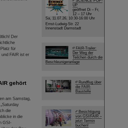
SCIENCE POP-
UP
geöffnet Di – Fr,
12 – 17 Uhr
Sa, 11.07.26, 10:30-16:00 Uhr
Ernst-Ludwig-Str. 22
Innenstadt Darmstadt
tlich! Der
chtliche
Platz für
FAIR-Trailer:
Der Weg der
 und FAIR ist er
Teilchen durch die
Beschleunigeranlage
AIR gehört
Rundflug über
die FAIR-
Baustelle
ten am Samstag,
 „Saturday
ch die
Besichtigung
licke in die
von GSI/FAIR –
jetzt Termin
n GSI-
buchen!