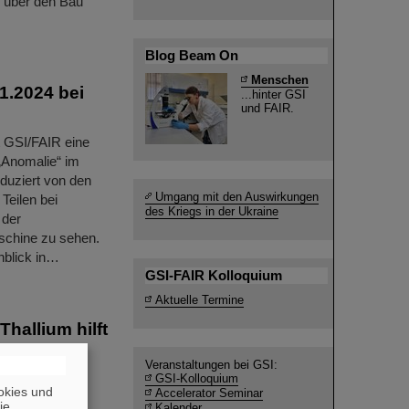
h über den Bau
Blog Beam On
Menschen
1.2024 bei
...hinter GSI
und FAIR.
 GSI/FAIR eine
 „Anomalie“ im
duziert von den
Umgang mit den Auswirkungen
Teilen bei
des Kriegs in der Ukraine
 der
aschine zu sehen.
nblick in…
GSI-FAIR Kolloquium
Aktuelle Termine
hallium hilft
Veranstaltungen bei GSI:
laren
GSI-Kolloquium
okies und
Accelerator Seminar
die
Kalender