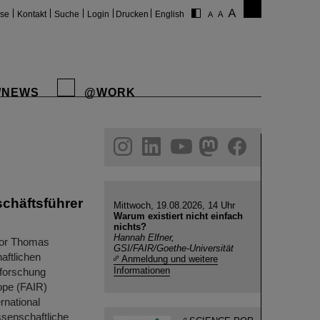
ise
Kontakt
Suche
Login
Drucken
English
/NEWS
@WORK
gram
linkedin
youtube
helmholtz.social
facebook
schäftsführer
Mittwoch, 19.08.2026, 14 Uhr
Warum existiert nicht einfach
nichts?
Hannah Elfner,
sor Thomas
GSI/FAIR/Goethe-Universität
aftlichen
Anmeldung und weitere
Informationen
nforschung
ope (FAIR)
rnational
ssenschaftliche