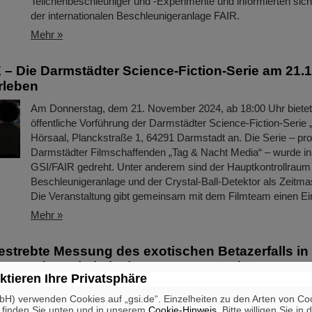
Teilchenbeschleuniger und -Experimente und informierten sic
der internationalen Beschleunigeranlage FAIR.
Mehr »
 Die Darmstädter Science-Fiction-Serie am 21.1
rleben
Am Donnerstag, dem 21. November 2024, ab 18:00 Uhr bietet
öffentliche Vorführung der Darmstädter Science-Fiction-Serie
Hörsaal, Planckstraße 1, 64291 Darmstadt an. Die Serie – pro
Darmstädter Filmschaffenden „Tag & Nacht Media“ – wurde in 
GSI/FAIR gedreht. Unter anderem sind der Hauptkontrollraum
Beschleunigeranlage und der Crystal-Ball-Detektor als Zeitm
Die Veranstaltung gibt gemeinsam mit dem Filmteam einen Ei
Mehr »
strebte Messung des exotischen Betazerfalls in T
mung der Zeitskala der Sonnenentstehung
ktieren Ihre Privatsphäre
Wie lange hat eigentlich die Bildung unserer Sonne in ihrer stel
H) verwenden Cookies auf „gsi.de“. Einzelheiten zu den Arten von Co
Kinderstube gedauert? Eine internationale Kollaboration von
 finden Sie unten und in unserem
Cookie-Hinweis
. Bitte willigen Sie in 