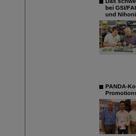
Das schwer
bei GSI/FA
und Nihon
PANDA-Koll
Promotions