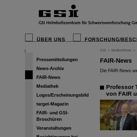
ÜBER UNS
FORSCHUNG/BESC
GSI
>
Medien/News
>
Pressemitteilungen
FAIR-News
News-Archiv
Die FAIR-News wer
FAIR-News
Mediathek
Professor 
von FAIR 
Logos/Erscheinungsbild
target-Magazin
FAIR- und GSI-
Broschüren
Veranstaltungen
Besichtigungen bei