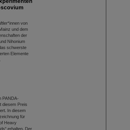
Experimenten
Moscovium
ftler*innen von
 Mainz und dem
genschaften der
 und Nihonium
das schwerste
ierten Elemente
…
en PANDA-
t diesem Preis
rt. In diesem
szeichnung für
 of Heavy
s“ erhalten. Der