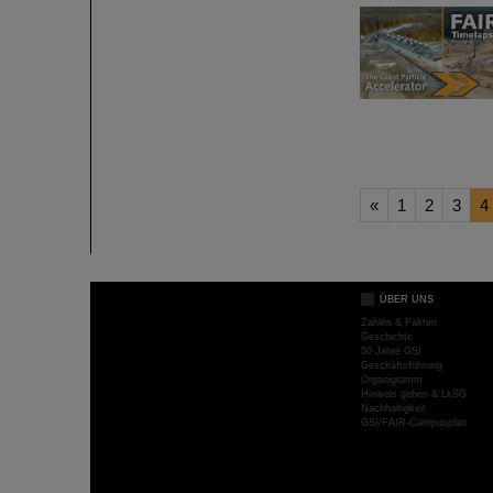
«
1
2
3
4
ÜBER UNS
Zahlen & Fakten
Geschichte
50 Jahre GSI
Geschäftsführung
Organigramm
Hinweis geben & LkSG
Nachhaltigkeit
GSI/FAIR-Campusplan