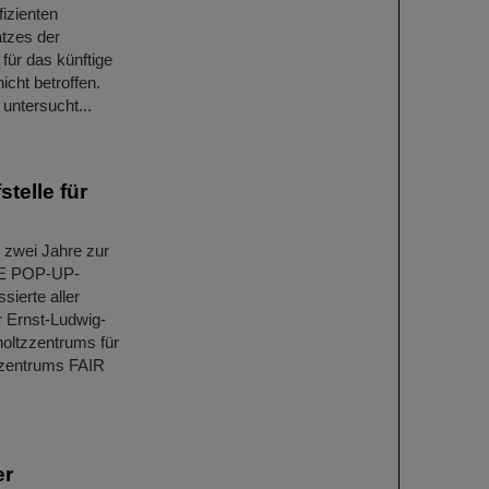
izienten
atzes der
für das künftige
cht betroffen.
untersucht...
telle für
 zwei Jahre zur
NCE POP-UP-
sierte aller
er Ernst-Ludwig-
holtzzentrums für
rzentrums FAIR
er