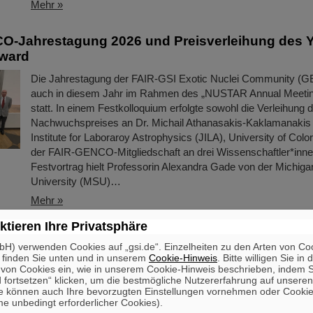
Mehr »
O-Jahrestagung 2026 und Preisverleihung des 
Award
Die Jahrestagung der FAIR-GSI Exotic Nuclei Community (
auch in diesem Jahr im Rahmen des „NUSTAR Annual Meetin
statt. In einem Festkolloquium erfolgte sowohl die Verleihung 
Nachwuchspreises an Dr. Michail Athanasakis-Kaklamanakis
Institute for Laboraroy Astrophysics (JILA), University of Colo
der FAIR-GENCO-Mitgliedschaft an drei Wissenschaftler*inn
Festvortrag hielt Professorin Alexandra Gade von der Michiga
University (MSU)…
Mehr »
ktieren Ihre Privatsphäre
sabgeordnete Svenja Schulze zu Besuch bei GSI
H) verwenden Cookies auf „gsi.de“. Einzelheiten zu den Arten von Co
 finden Sie unten und in unserem
Cookie-Hinweis
. Bitte willigen Sie in 
Die Bundestagsabgeordnete Svenja Schulze (SPD), Bundesmini
on Cookies ein, wie in unserem Cookie-Hinweis beschrieben, indem Si
wirtschaftliche Zusammenarbeit und Entwicklung, besuchte 
 fortsetzen“ klicken, um die bestmögliche Nutzererfahrung auf unsere
dem hessischen Landtagsabgeordneten Bijan Kaffenberger (
e können auch Ihre bevorzugten Einstellungen vornehmen oder Cooki
e unbedingt erforderlicher Cookies).
FAIR in Darmstadt. Im Mittelpunkt des Besuchs standen die 