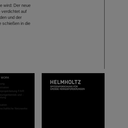
e wird: Der neue
 verdichtet auf
uden und der
schießen in die
T WORK
hung
stration
projektleitung FAIR
eunigerbetrieb und -
klung
sation
schaftliche Netzwerke