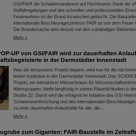
GSI/FAIR die Schadensanalysen auf Hochtouren. Dank der eff
Notfallregelungen und des schnellen und professionellen Eins
Feuerwehren ist der Brand inzwischen gelöscht. Die Baustelle 
internationale Beschleunigerzentrum FAIR ist von dem Feuer ni
Die Brandursache wird derzeit von den zuständigen Behörden 
Mehr »
P-UP von GSI/FAIR wird zur dauerhaften Anlaufs
ftsbegeisterte in der Darmstädter Innenstadt
Was als temporäres Projekt begann, wird nun für die nächsten
festen Institution in der Darmstädter Innenstadt: Das SCIE
Projekt, ein interaktiver Mitmachraum für Wissenschaftsinteres
Altersgruppen, bleibt langfristig in seinen Räumlichkeiten in d
Straße 22. Damit wird die erfolgreiche Initiative des GSI Helm
Schwerionenforschung und des internationalen Beschleunige
zu einer dauerhaften Anlaufstelle für alle, die…
Mehr »
ugrube zum Giganten: FAIR-Baustelle im Zeitraff