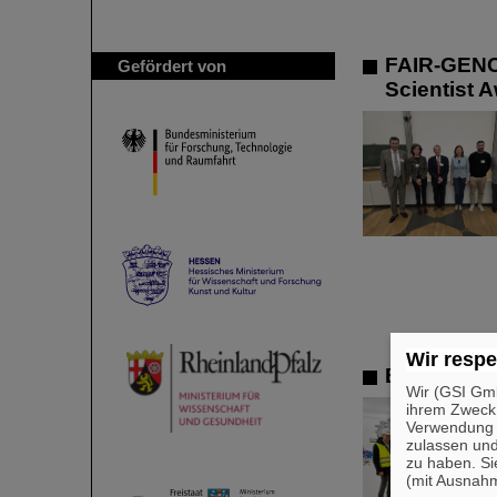
FAIR-GENC
Gefördert von
Scientist 
Wir respe
Bundestag
Wir (GSI Gmb
ihrem Zweck
Verwendung v
zulassen und
zu haben. Si
(mit Ausnahm