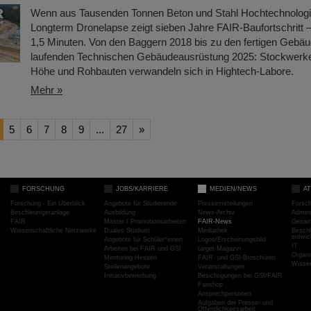
Wenn aus Tausenden Tonnen Beton und Stahl Hochtechnologi
Longterm Dronelapse zeigt sieben Jahre FAIR-Baufortschritt –
1,5 Minuten. Von den Baggern 2018 bis zu den fertigen Gebä
laufenden Technischen Gebäudeausrüstung 2025: Stockwerke 
Höhe und Rohbauten verwandeln sich in Hightech-Labore.​
Mehr »
5
6
7
8
9
...
27
»
FORSCHUNG
JOBS/KARRIERE
MEDIEN/NEWS
A
Forschung - Ein Überblick
Angebote für Studierende
Pressemitteilungen
Forsc
Beschleunigeranlage
Ausbildung
News-Archiv
Admini
FAIR
Master / Promotionsarbeiten
FAIR-News
Gesamt
Wissenschaftliche Netzwerke
Duales Studium
Mediathek
Beschl
entwic
Angebote für Schüler*innen
Logos/Erscheinungsbild
IT
Arbeiten bei FAIR und GSI
target-Magazin
Organi
Mentoring Hessen
FAIR- und GSI-Broschüren
Wissen
Stellenangebote
Veranstaltungen
Initiativbewerbung
Besichtigungen bei GSI/FAIR
Fanshop
Ansprechpersonen
Aufgaben der Presse- und
Öffentlichkeitsarbeit