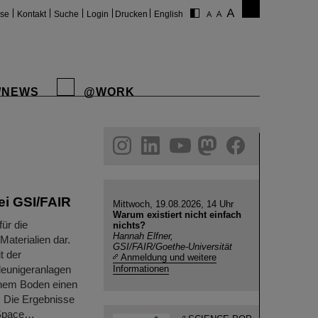
ise
Kontakt
Suche
Login
Drucken
English
/NEWS
@WORK
gram
linkedin
youtube
helmholtz.social
facebook
ei GSI/FAIR
Mittwoch, 19.08.2026, 14 Uhr
Warum existiert nicht einfach
ür die
nichts?
Hannah Elfner,
Materialien dar.
GSI/FAIR/Goethe-Universität
t der
Anmeldung und weitere
leunigeranlagen
Informationen
chem Boden einen
. Die Ergebnisse
n Space…