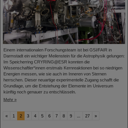
Einem internationalen Forschungsteam ist bei GSI/FAIR in
Darmstadt ein wichtiger Meilenstein für die Astrophysik gelungen:
Im Speicherring CRYRING@ESR konnten die
Wissenschaftler*innen erstmals Kernreaktionen bei so niedrigen
Energien messen, wie sie auch im Inneren von Sternen
herrschen. Dieser neuartige experimentelle Zugang schafft die
Grundlage, um die Entstehung der Elemente im Universum
künftig noch genauer zu entschlüsseln.
Mehr »
«
1
2
3
4
5
6
7
8
9
...
27
»