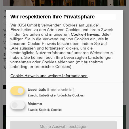
Professor Paolo Giubellino, ehemaliger Wissenschaftlicher
Wir respektieren Ihre Privatsphäre
Geschäftsführer von GSI und FAIR, ist von der Technischen
Universität Warschau mit der Ehrendoktorwürde ausgezeichnet
Wir (GSI GmbH) verwenden Cookies auf „gsi.de“.
Einzelheiten zu den Arten von Cookies und ihrem Zweck
worden. Sie wurde am 6. Mai 2026 im Rahmen einer feierlichen
finden Sie unten und in unserem
Cookie-Hinweis
. Bitte
Sitzung des Senats der Technischen Universität Warschau
willigen Sie in die Verwendung von Cookies ein, wie in
verliehen. Die Universität würdigt damit Giubellinos
unserem Cookie-Hinweis beschrieben, indem Sie auf
herausragende Beiträge zur Kern- und Teilchenphysik sowie
„Alle zulassen und fortsetzen“ klicken, um die
bestmögliche Nutzererfahrung auf unseren Webseiten zu
seine langjährige und erfolgreiche Zusammenarbeit mit der
haben. Sie können auch Ihre bevorzugten Einstellungen
Technischen Universität Warschau. ...
vornehmen oder Cookies ablehnen (mit Ausnahme
unbedingt erforderlicher Cookies).
Mehr »
Cookie-Hinweis und weitere Informationen
.
Millionenförderung des BMFTR für
Essentials
(immer erforderlich)
Fusionsforschung – Dr. Yannik Zobus von
Zweck
:
Unbedingt erforderliche Cookies
GSI/FAIR wirbt Nachwuchsgruppe ein
Matomo
Zweck
:
Statistik-Cookies
Meine Auswahl bestätigen