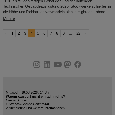
2018 bis zu den fertigen Gebäuden und der laufenden
Technischen Gebäudeausrüstung 2025: Stockwerke schießen in
die Höhe und Rohbauten verwandeln sich in Hightech-Labore.​
Mehr »
«
1
2
3
4
5
6
7
8
9
...
27
»
instagram
linkedin
youtube
helmholtz.social
facebook
Mittwoch, 19.08.2026, 14 Uhr
Warum existiert nicht einfach nichts?
Hannah Elfner,
GSI/FAIR/Goethe-Universität
Anmeldung und weitere Informationen