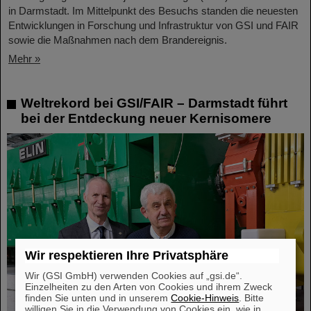
in Darmstadt. Im Mittelpunkt des Besuchs standen die neuesten
Entwicklungen in Forschung und Infrastruktur von GSI und FAIR
sowie die Maßnahmen nach dem Brandereignis.
Mehr »
Weltrekord bei GSI/FAIR – Darmstadt führt
bei der Entdeckung neuer Kernisomere
Wir respektieren Ihre Privatsphäre
Wir (GSI GmbH) verwenden Cookies auf „gsi.de“.
Einzelheiten zu den Arten von Cookies und ihrem Zweck
finden Sie unten und in unserem
Cookie-Hinweis
. Bitte
willigen Sie in die Verwendung von Cookies ein, wie in