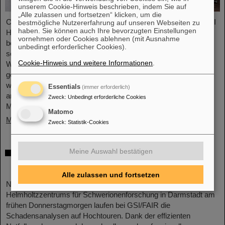
unserem Cookie-Hinweis beschrieben, indem Sie auf
„Alle zulassen und fortsetzen“ klicken, um die
Chemische Elemente, neue Isotope, kleinste Teilchen – das GSI
bestmögliche Nutzererfahrung auf unseren Webseiten zu
haben. Sie können auch Ihre bevorzugten Einstellungen
Helmholtzzentrum für Schwerionenforschung in Darmstadt ist
vornehmen oder Cookies ablehnen (mit Ausnahme
bekannt für seine Entdeckungen, unter anderem von insgesamt
unbedingt erforderlicher Cookies).
sechs superschweren Elementen. Nun gibt es einen neuen
Cookie-Hinweis und weitere Informationen
.
Weltrekord zu vermelden: Das Forschungszentrum, an dem
gerade die internationale Beschleunigeranlage FAIR errichtet
wird, führt die Weltrangliste der Entdeckung von Kernisomeren
Essentials
(immer erforderlich)
an. Die Statistik hat Professor Michael Thoennessen von der
Zweck
:
Unbedingt erforderliche Cookies
Michigan State University,…
Matomo
Mehr »
Zweck
:
Statistik-Cookies
Nach Großbrand laufen die
Meine Auswahl bestätigen
Schadensanalysen bei GSI/FAIR
Alle zulassen und fortsetzen
Nach dem Großbrand auf dem Campus des GSI
Helmholtzzentrums für Schwerionenforschung in Darmstadt am
frühen Donnerstagmorgen laufen bei GSI/FAIR die
Schadensanalysen auf Hochtouren. Dank der effizienten