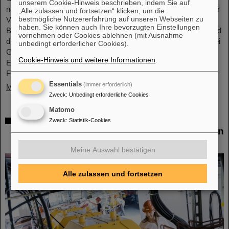
unserem Cookie-Hinweis beschrieben, indem Sie auf
nahmen 68 Mädchen im Alter zwischen elf und 17 Jahren an der
„Alle zulassen und fortsetzen“ klicken, um die
bestmögliche Nutzererfahrung auf unseren Webseiten zu
Veranstaltung teil und informierten sich über die
haben. Sie können auch Ihre bevorzugten Einstellungen
Beschleunigeranlagen und Experimente, über die Forschung und
vornehmen oder Cookies ablehnen (mit Ausnahme
die Infrastruktur sowie insbesondere über das Berufsangebot bei
unbedingt erforderlicher Cookies).
GSI und FAIR. Die Mädchen nutzten den Girls’Day, um einen
Cookie-Hinweis und weitere Informationen
.
Einblick in die vielfältigen Tätigkeiten in einer internationalen
Forschungseinrichtung…
Essentials
(immer erforderlich)
Mehr »
Zweck
:
Unbedingt erforderliche Cookies
Matomo
Gemeinsam für die Krebsforschung: TRON
Zweck
:
Statistik-Cookies
und GSI/FAIR untersuchen Kombination von
Schwerionentherapie und mRNA-Impfstoff
Meine Auswahl bestätigen
Alle zulassen und fortsetzen