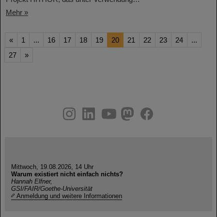
Mehr »
«
1
...
16
17
18
19
20
21
22
23
24
...
27
»
instagram
linkedin
youtube
helmholtz.social
facebook
Mittwoch, 19.08.2026, 14 Uhr
Warum existiert nicht einfach nichts?
Hannah Elfner,
GSI/FAIR/Goethe-Universität
Anmeldung und weitere Informationen