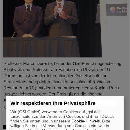
Professor Marco Durante, Leiter der GSI-Forschungsabteilung
Biophysik und Professor am Fachbereich Physik der TU
Darmstadt, ist von der Internationalen Gesellschaft zur
Strahlenforschung (International Association of Radiation
Research, IARR) mit dem renommierten Henry-Kaplan-Preis
ausgezeichnet worden. Der Preis gilt als die höchste
Auszeichnung der Strahlenforschung...
Wir respektieren Ihre Privatsphäre
Mehr »
Wir (GSI GmbH) verwenden Cookies auf „gsi.de“.
Einzelheiten zu den Arten von Cookies und ihrem Zweck
finden Sie unten und in unserem
Cookie-Hinweis
. Bitte
willigen Sie in die Verwendung von Cookies ein, wie in
Hoffnung auf Entwicklung einer