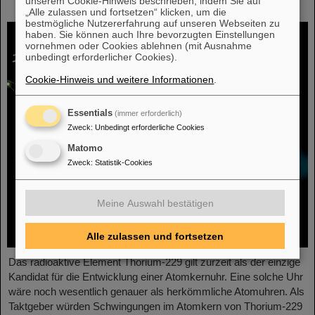
unserem Cookie-Hinweis beschrieben, indem Sie auf
Atomkernuhr wächst
„Alle zulassen und fortsetzen“ klicken, um die
bestmögliche Nutzererfahrung auf unseren Webseiten zu
haben. Sie können auch Ihre bevorzugten Einstellungen
vornehmen oder Cookies ablehnen (mit Ausnahme
unbedingt erforderlicher Cookies).
Cookie-Hinweis und weitere Informationen
.
Essentials
(immer erforderlich)
Zweck
:
Unbedingt erforderliche Cookies
Matomo
Zweck
:
Statistik-Cookies
Meine Auswahl bestätigen
Alle zulassen und fortsetzen
Das radioaktive Element Thorium-229 gilt zurzeit als der einzige
Kandidat für die Entwicklung einer Atomkernuhr. Eine solche Uhr
wäre noch wesentlich genauer als herkömmliche Atomuhren. Als
Taktgeber würden Schwingungen im Atomkern von Thorium-229