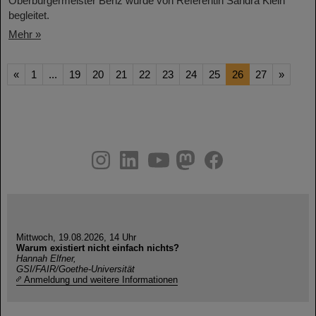
Oberbürgermeister Benz wurde von Referentin Sandra Klein
begleitet.
Mehr »
«
1
...
19
20
21
22
23
24
25
26
27
»
instagram
linkedin
youtube
helmholtz.social
facebook
Mittwoch, 19.08.2026, 14 Uhr
Warum existiert nicht einfach nichts?
Hannah Elfner,
GSI/FAIR/Goethe-Universität
Anmeldung und weitere Informationen