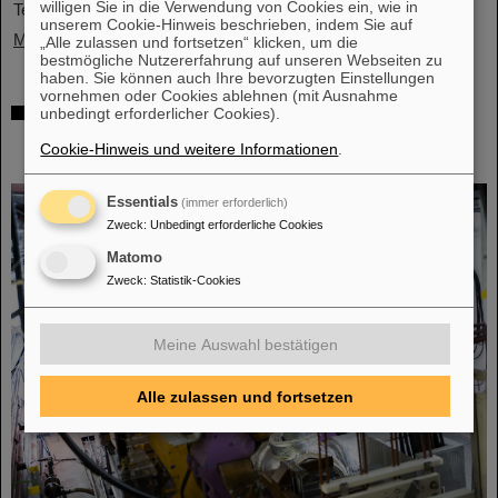
willigen Sie in die Verwendung von Cookies ein, wie in
Teilchenbeschleunigeranlage FAIR.…
unserem Cookie-Hinweis beschrieben, indem Sie auf
Mehr »
„Alle zulassen und fortsetzen“ klicken, um die
bestmögliche Nutzererfahrung auf unseren Webseiten zu
haben. Sie können auch Ihre bevorzugten Einstellungen
vornehmen oder Cookies ablehnen (mit Ausnahme
Gleichzeitige Beschleunigung von zwei
unbedingt erforderlicher Cookies).
Ionenstrahlen: Einzigartiges Verfahren im
Cookie-Hinweis und weitere Informationen
.
Ringbeschleuniger SIS18 demonstriert
Essentials
(immer erforderlich)
Zweck
:
Unbedingt erforderliche Cookies
Matomo
Zweck
:
Statistik-Cookies
Meine Auswahl bestätigen
Alle zulassen und fortsetzen