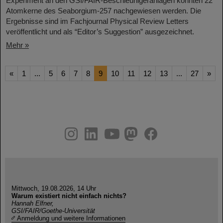
Experiment an den GSI/FAIR-Beschleunigeranlagen konnten 22
Atomkerne des Seaborgium-257 nachgewiesen werden. Die
Ergebnisse sind im Fachjournal Physical Review Letters
veröffentlicht und als “Editor’s Suggestion” ausgezeichnet.
Mehr »
«
1
...
5
6
7
8
9
10
11
12
13
...
27
»
instagram
linkedin
youtube
helmholtz.social
facebook
Mittwoch, 19.08.2026, 14 Uhr
Warum existiert nicht einfach nichts?
Hannah Elfner,
GSI/FAIR/Goethe-Universität
Anmeldung und weitere Informationen