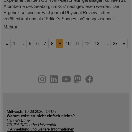
Experiment an den GSI/FAIR-Beschleunigeranlagen konnten 22
Atomkerne des Seaborgium-257 nachgewiesen werden. Die
Ergebnisse sind im Fachjournal Physical Review Letters
veröffentlicht und als “Editor’s Suggestion” ausgezeichnet.
Mehr »
«
1
...
5
6
7
8
9
10
11
12
13
...
27
»
instagram
linkedin
youtube
helmholtz.social
facebook
Mittwoch, 19.08.2026, 14 Uhr
Warum existiert nicht einfach nichts?
Hannah Elfner,
GSI/FAIR/Goethe-Universität
Anmeldung und weitere Informationen