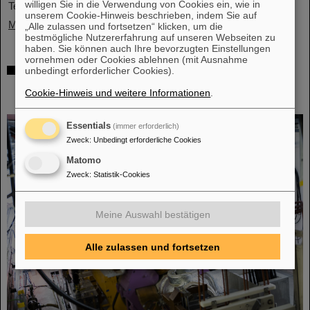
willigen Sie in die Verwendung von Cookies ein, wie in
Teilchenbeschleunigeranlage FAIR.…
unserem Cookie-Hinweis beschrieben, indem Sie auf
Mehr »
„Alle zulassen und fortsetzen“ klicken, um die
bestmögliche Nutzererfahrung auf unseren Webseiten zu
haben. Sie können auch Ihre bevorzugten Einstellungen
vornehmen oder Cookies ablehnen (mit Ausnahme
Gleichzeitige Beschleunigung von zwei
unbedingt erforderlicher Cookies).
Ionenstrahlen: Einzigartiges Verfahren im
Cookie-Hinweis und weitere Informationen
.
Ringbeschleuniger SIS18 demonstriert
Essentials
(immer erforderlich)
Zweck
:
Unbedingt erforderliche Cookies
Matomo
Zweck
:
Statistik-Cookies
Meine Auswahl bestätigen
Alle zulassen und fortsetzen