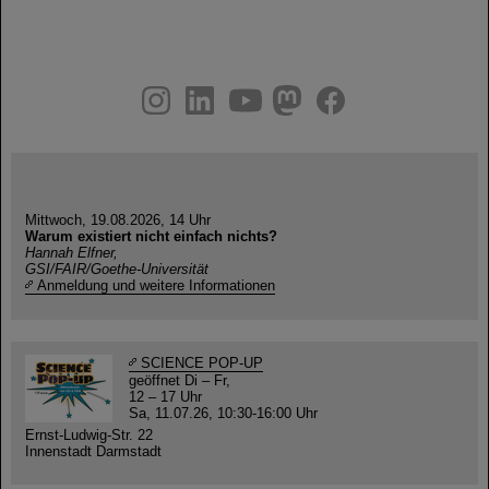
instagram
linkedin
youtube
helmholtz.social
facebook
Mittwoch, 19.08.2026, 14 Uhr
Warum existiert nicht einfach nichts?
Hannah Elfner,
GSI/FAIR/Goethe-Universität
Anmeldung und weitere Informationen
SCIENCE POP-UP
geöffnet Di – Fr,
12 – 17 Uhr
Sa, 11.07.26, 10:30-16:00 Uhr
Ernst-Ludwig-Str. 22
Innenstadt Darmstadt