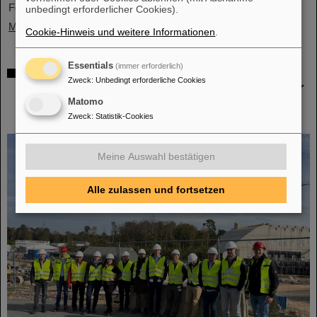
Forschungseinrichtungen und...
unbedingt erforderlicher Cookies).
Mehr »
Cookie-Hinweis und weitere Informationen
.
Essentials
(immer erforderlich)
Förderung und Erhalt von Technologie-
Zweck
:
Unbedingt erforderliche Cookies
Knowhow durch FAIR: GE Vernova's Power
Conversion Business und Commonwealth
Matomo
Fusion Systems besuchen GSI
Zweck
:
Statistik-Cookies
Meine Auswahl bestätigen
Alle zulassen und fortsetzen