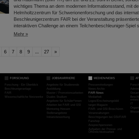
wichtiges Thema an dem modernen Informationsstand, mit d
Helmholtzzentrum für Schwerionenforschung und das internat
Beschleunigerzentrum FAIR bei der Veranstaltung präsentierte
interaktiven Challenge an einem Teilchenbeschleuniger-Spiel
Mehr »
6
7
8
9
...
27
»
FORSCHUNG
JOBS/KARRIERE
MEDIEN/NEWS
A
Forschung - Ein Überblick
Angebote für Studierende
Pressemitteilungen
Forsc
Beschleunigeranlage
Ausbildung
News-Archiv
Admini
FAIR
Master / Promotionsarbeiten
FAIR-News
Gesamt
Wissenschaftliche Netzwerke
Duales Studium
Mediathek
Beschl
entwic
Angebote für Schüler*innen
Logos/Erscheinungsbild
IT
Arbeiten bei FAIR und GSI
target-Magazin
Organi
Mentoring Hessen
FAIR- und GSI-Broschüren
Wissen
Stellenangebote
Veranstaltungen
Initiativbewerbung
Besichtigungen bei GSI/FAIR
Fanshop
Ansprechpersonen
Aufgaben der Presse- und
Öffentlichkeitsarbeit