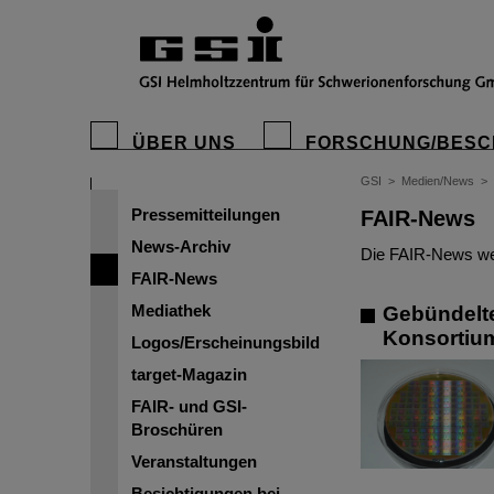
ÜBER UNS
FORSCHUNG/BESC
GSI
>
Medien/News
>
Pressemitteilungen
FAIR-News
News-Archiv
Die FAIR-News wer
FAIR-News
Mediathek
Gebündelte
Konsortiu
Logos/Erscheinungsbild
target-Magazin
FAIR- und GSI-
Broschüren
Veranstaltungen
Besichtigungen bei