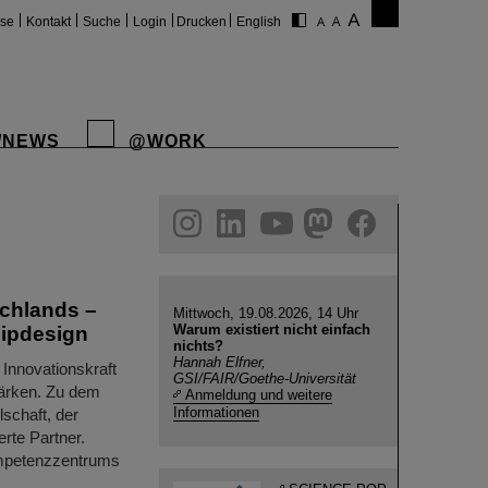
ise
Kontakt
Suche
Login
Drucken
English
/NEWS
@WORK
gram
linkedin
youtube
helmholtz.social
facebook
schlands –
Mittwoch, 19.08.2026, 14 Uhr
Warum existiert nicht einfach
ipdesign
nichts?
Hannah Elfner,
 Innovationskraft
GSI/FAIR/Goethe-Universität
tärken. Zu dem
Anmeldung und weitere
Informationen
schaft, der
rte Partner.
ompetenzzentrums