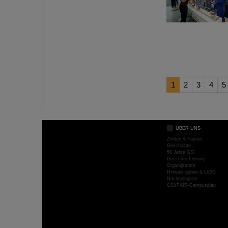
1
2
3
4
5
ÜBER UNS
Zahlen & Fakten
Geschichte
50 Jahre GSI
Geschäftsführung
Organigramm
Hinweis geben & LkSG
Nachhaltigkeit
GSI/FAIR-Campusplan