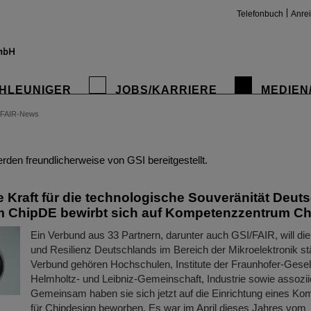
Telefonbuch
Anre
HLEUNIGER
JOBS/KARRIERE
MEDIEN
FAIR-News
insta
den freundlicherweise von GSI bereitgestellt.
 Kraft für die technologische Souveränität Deut
m ChipDE bewirbt sich auf Kompetenzzentrum Ch
Ein Verbund aus 33 Partnern, darunter auch GSI/FAIR, will die
und Resilienz Deutschlands im Bereich der Mikroelektronik s
Verbund gehören Hochschulen, Institute der Fraunhofer-Gesell
Helmholtz- und Leibniz-Gemeinschaft, Industrie sowie assoziie
Gemeinsam haben sie sich jetzt auf die Einrichtung eines K
für Chipdesign beworben. Es war im April dieses Jahres vom