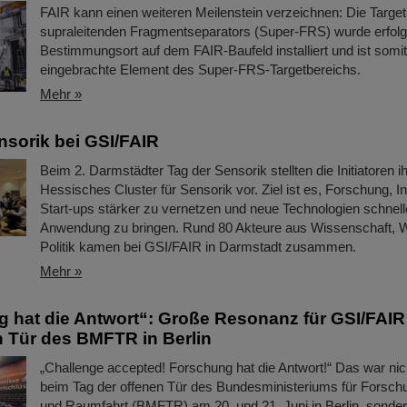
FAIR kann einen weiteren Meilenstein verzeichnen: Die Targ
supraleitenden Fragmentseparators (Super-FRS) wurde erfolg
Bestimmungsort auf dem FAIR-Baufeld installiert und ist somit
eingebrachte Element des Super-FRS-Targetbereichs.
Mehr »
nsorik bei GSI/FAIR
Beim 2. Darmstädter Tag der Sensorik stellten die Initiatoren ih
Hessisches Cluster für Sensorik vor. Ziel ist es, Forschung, I
Start-ups stärker zu vernetzen und neue Technologien schnelle
Anwendung zu bringen. Rund 80 Akteure aus Wissenschaft, W
Politik kamen bei GSI/FAIR in Darmstadt zusammen.
Mehr »
 hat die Antwort“: Große Resonanz für GSI/FAIR
n Tür des BMFTR in Berlin
„Challenge accepted! Forschung hat die Antwort!“ Das war nic
beim Tag der offenen Tür des Bundesministeriums für Forsch
und Raumfahrt (BMFTR) am 20. und 21. Juni in Berlin, sonder