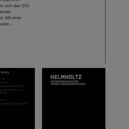
em sich das GSI
ionale
n. Mit einer
 sowie…
T WORK
hung
stration
projektleitung FAIR
eunigerbetrieb und -
klung
sation
schaftliche Netzwerke