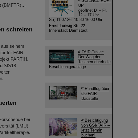
SCIENCE POP-
hrt (BMFTR)…
UP
geöffnet Di – Fr,
12 – 17 Uhr
Sa, 11.07.26, 10:30-16:00 Uhr
Ernst-Ludwig-Str. 22
n schreiten
Innenstadt Darmstadt
 aus seinem
FAIR-Trailer:
tor für FAIR
Der Weg der
rojekt PARTIH,
Teilchen durch die
nd SIS18
Beschleunigeranlage
eiter
n.
Rundflug über
die FAIR-
Baustelle
uerten
 Forschende bei
Besichtigung
von GSI/FAIR –
versität (LMU)
jetzt Termin
rtikeltherapie.
buchen!