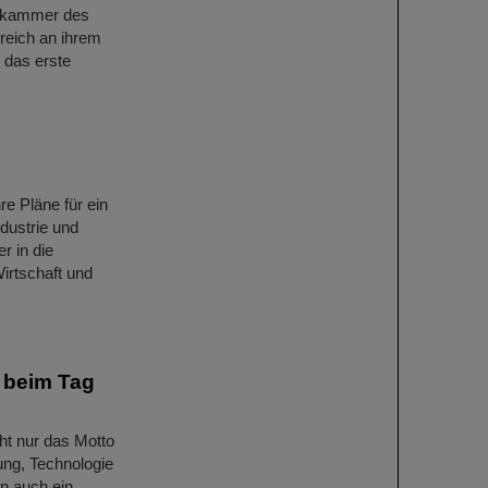
etkammer des
reich an ihrem
 das erste
re Pläne für ein
ndustrie und
r in die
irtschaft und
 beim Tag
ht nur das Motto
ung, Technologie
n auch ein