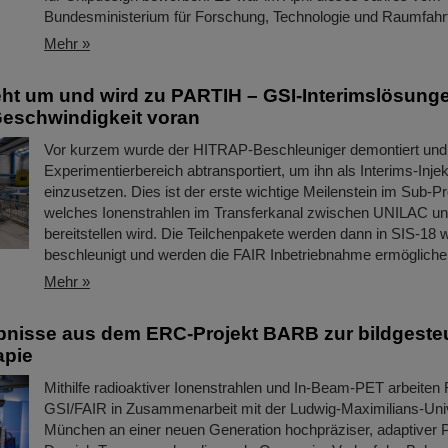
Bundesministerium für Forschung, Technologie und Raumfa
Mehr »
ht um und wird zu PARTIH – GSI-Interimslösunge
 Geschwindigkeit voran
Vor kurzem wurde der HITRAP-Beschleuniger demontiert und
Experimentierbereich abtransportiert, um ihn als Interims-Injek
einzusetzen. Dies ist der erste wichtige Meilenstein im Sub-P
welches Ionenstrahlen im Transferkanal zwischen UNILAC u
bereitstellen wird. Die Teilchenpakete werden dann in SIS-18 w
beschleunigt und werden die FAIR Inbetriebnahme ermögliche
Mehr »
nisse aus dem ERC-Projekt BARB zur bildgeste
apie
Mithilfe radioaktiver Ionenstrahlen und In-Beam-PET arbeiten
GSI/FAIR in Zusammenarbeit mit der Ludwig-Maximilians-Uni
München an einer neuen Generation hochpräziser, adaptiver Pa