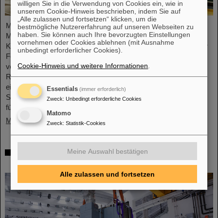
willigen Sie in die Verwendung von Cookies ein, wie in
unserem Cookie-Hinweis beschrieben, indem Sie auf
„Alle zulassen und fortsetzen“ klicken, um die
Mikrosysteme sind unverzichtbare Sensor-Komponenten in der
bestmögliche Nutzererfahrung auf unseren Webseiten zu
haben. Sie können auch Ihre bevorzugten Einstellungen
Medizin- und Mobilitätstechnik, Cybersicherheit und
vornehmen oder Cookies ablehnen (mit Ausnahme
Kommunikationstechnologie sowie bei der Steuerung vernetzter
unbedingt erforderlicher Cookies).
Fertigungsprozesse. Aber auch für die Energiewende sind sie
Cookie-Hinweis und weitere Informationen
.
von wachsender Bedeutung. Forschende der Hochschule
RheinMain (HSRM) entwickeln am Campus Rüsselsheim nun
eine Plattform zur Mikro-Nano-Integration von neuartigen
Essentials
(immer erforderlich)
Sensorelementen. Gemeinsam mit dem GSI Helmholtzzentrum
Zweck
:
Unbedingt erforderliche Cookies
für Schwerionenforschung in Darmstadt und der…
Matomo
Mehr »
Zweck
:
Statistik-Cookies
Millimeterarbeit im Tunnel – Targetkammer
Meine Auswahl bestätigen
des Super-FRS installiert
Alle zulassen und fortsetzen