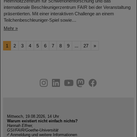
Helmholtzzentrum für Schwerionenforschung und das
internationale Beschleunigerzentrum FAIR bei der Veranstaltung
präsentierten. Mit einer interaktiven Challenge an einem
Teilchenbeschleuniger-Spiel sowie…
Mehr »
1
2
3
4
5
6
7
8
9
...
27
»
instagram
linkedin
youtube
helmholtz.social
facebook
Mittwoch, 19.08.2026, 14 Uhr
Warum existiert nicht einfach nichts?
Hannah Elfner,
GSI/FAIR/Goethe-Universität
Anmeldung und weitere Informationen