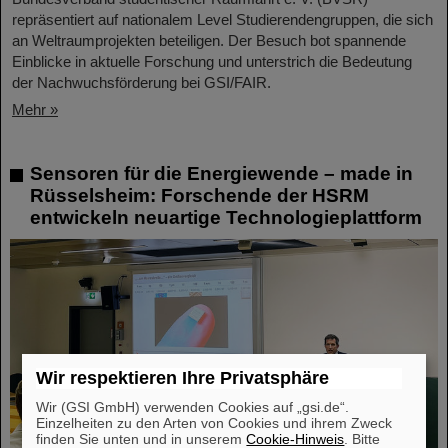
repräsentiert auf nationalem Level Studierendengruppen, die sich
an Weltraumprojekten beteiligen. Der Besuch bot spannende
Einblicke in aktuelle Forschung und unterstrich die Bedeutung
der Nachwuchsförderung bei GSI/FAIR.
Mehr »
Sensoren für die Energiewende – made in
Rüsselsheim: Forschende der HSRM
entwickeln neuartige Technologieplattform
Wir respektieren Ihre Privatsphäre
Wir (GSI GmbH) verwenden Cookies auf „gsi.de“.
Einzelheiten zu den Arten von Cookies und ihrem Zweck
finden Sie unten und in unserem
Cookie-Hinweis
. Bitte