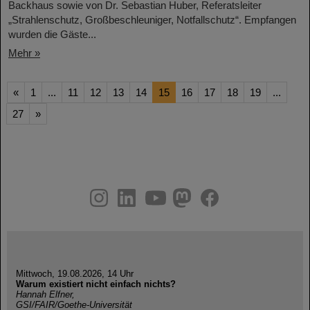
Backhaus sowie von Dr. Sebastian Huber, Referatsleiter
„Strahlenschutz, Großbeschleuniger, Notfallschutz“. Empfangen
wurden die Gäste...
Mehr »
«
1
...
11
12
13
14
15
16
17
18
19
...
27
»
instagram
linkedin
youtube
helmholtz.social
facebook
Mittwoch, 19.08.2026, 14 Uhr
Warum existiert nicht einfach nichts?
Hannah Elfner,
GSI/FAIR/Goethe-Universität