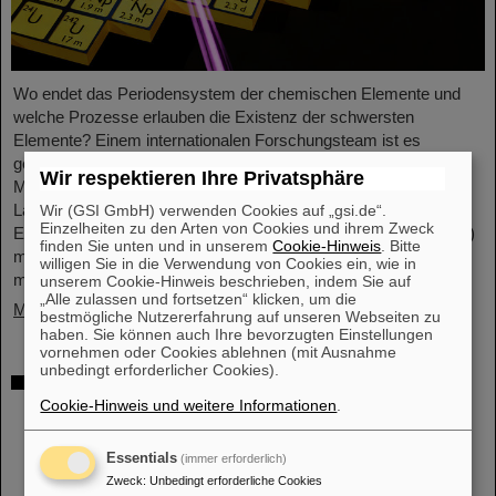
Wo endet das Periodensystem der chemischen Elemente und
welche Prozesse erlauben die Existenz der schwersten
Elemente? Einem internationalen Forschungsteam ist es
gelungen, einer Beantwortung näher zu kommen und mit
Wir respektieren Ihre Privatsphäre
Messungen an der GSI/FAIR-Beschleunigeranlage und in
Laboren der Johannes Gutenberg-Universität Mainz einen
Wir (GSI GmbH) verwenden Cookies auf „gsi.de“.
Einzelheiten zu den Arten von Cookies und ihrem Zweck
Einblick in die Struktur von Fermium-Atomkernen (Element 100)
finden Sie unten und in unserem
Cookie-Hinweis
. Bitte
mit unterschiedlichen Anzahlen an Neutronen zu gewinnen. Mit
willigen Sie in die Verwendung von Cookies ein, wie in
modernen Laserspektroskopietechniken bestimmten sie…
unserem Cookie-Hinweis beschrieben, indem Sie auf
„Alle zulassen und fortsetzen“ klicken, um die
Mehr »
bestmögliche Nutzererfahrung auf unseren Webseiten zu
haben. Sie können auch Ihre bevorzugten Einstellungen
vornehmen oder Cookies ablehnen (mit Ausnahme
unbedingt erforderlicher Cookies).
Das schwerste bisher chemisch
untersuchte Element – In Experimenten bei
Cookie-Hinweis und weitere Informationen
.
GSI/FAIR gelingt Bestimmung der
Eigenschaften von Moscovium und
Essentials
(immer erforderlich)
Nihonium
Zweck
:
Unbedingt erforderliche Cookies