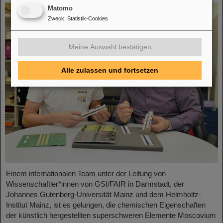
Matomo
Zweck
:
Statistik-Cookies
Meine Auswahl bestätigen
Alle zulassen und fortsetzen
Einem internationalen Team unter der Leitung von
Wissenschaftler*innen von GSI/FAIR in Darmstadt, der
Johannes Gutenberg-Universität Mainz und dem Helmholtz-
Institut Mainz, ist es gelungen, die chemischen Eigenschaften
der künstlich hergestellten superschweren Elemente Moscovium