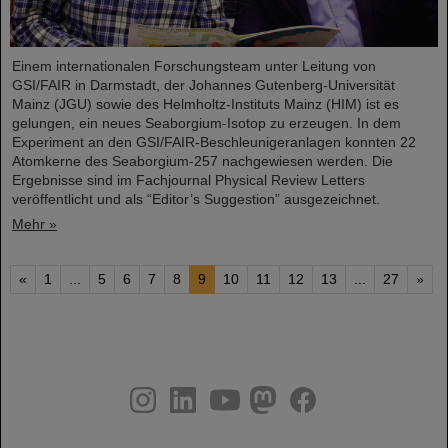
Einem internationalen Forschungsteam unter Leitung von
GSI/FAIR in Darmstadt, der Johannes Gutenberg-Universität
Mainz (JGU) sowie des Helmholtz-Instituts Mainz (HIM) ist es
gelungen, ein neues Seaborgium-Isotop zu erzeugen. In dem
Experiment an den GSI/FAIR-Beschleunigeranlagen konnten 22
Atomkerne des Seaborgium-257 nachgewiesen werden. Die
Ergebnisse sind im Fachjournal Physical Review Letters
veröffentlicht und als “Editor’s Suggestion” ausgezeichnet.
Mehr »
«
1
...
5
6
7
8
9
10
11
12
13
...
27
»
instagram
linkedin
youtube
helmholtz.social
facebook