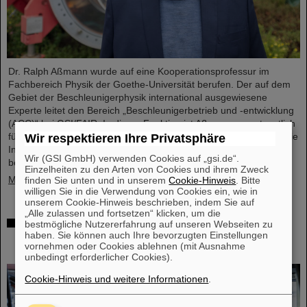
Dr. Ralph Aßmann wurde auf eine Kooperationsprofessur im
Fachbereich Physik der Goethe-Universität berufen. Der auf dem
Gebiet der Beschleunigerphysik international ausgewiesene
Experte leitet den Bereich „Beschleunigerbetrieb und -entwicklung
(ACC)“ bei GSI/FAIR. In dieser Funktion ist Aßmann verantwortlich
für den Betrieb der bestehenden Beschleunigeranlagen und für die
Wir respektieren Ihre Privatsphäre
Integration und Inbetriebnahme der sich derzeit im Bau
Wir (GSI GmbH) verwenden Cookies auf „gsi.de“.
befindlichen internationalen Teilchenbeschleunigeranlage FAIR.…
Einzelheiten zu den Arten von Cookies und ihrem Zweck
Mehr »
finden Sie unten und in unserem
Cookie-Hinweis
. Bitte
willigen Sie in die Verwendung von Cookies ein, wie in
unserem Cookie-Hinweis beschrieben, indem Sie auf
„Alle zulassen und fortsetzen“ klicken, um die
Gleichzeitige Beschleunigung von zwei
bestmögliche Nutzererfahrung auf unseren Webseiten zu
haben. Sie können auch Ihre bevorzugten Einstellungen
Ionenstrahlen: Einzigartiges Verfahren im
vornehmen oder Cookies ablehnen (mit Ausnahme
Ringbeschleuniger SIS18 demonstriert
unbedingt erforderlicher Cookies).
Cookie-Hinweis und weitere Informationen
.