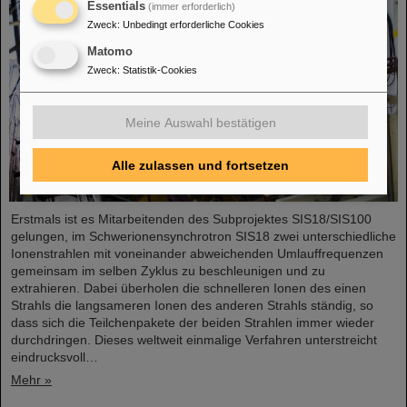
Essentials
(immer erforderlich)
Zweck
:
Unbedingt erforderliche Cookies
Matomo
Zweck
:
Statistik-Cookies
Meine Auswahl bestätigen
Alle zulassen und fortsetzen
Erstmals ist es Mitarbeitenden des Subprojektes SIS18/SIS100
gelungen, im Schwerionensynchrotron SIS18 zwei unterschiedliche
Ionenstrahlen mit voneinander abweichenden Umlauffrequenzen
gemeinsam im selben Zyklus zu beschleunigen und zu
extrahieren. Dabei überholen die schnelleren Ionen des einen
Strahls die langsameren Ionen des anderen Strahls ständig, so
dass sich die Teilchenpakete der beiden Strahlen immer wieder
durchdringen. Dieses weltweit einmalige Verfahren unterstreicht
eindrucksvoll…
Mehr »