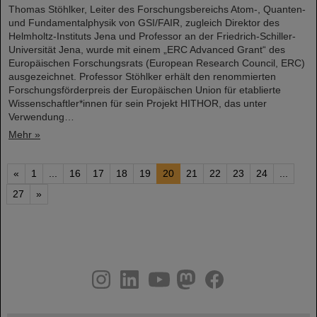
Thomas Stöhlker, Leiter des Forschungsbereichs Atom-, Quanten-
und Fundamentalphysik von GSI/FAIR, zugleich Direktor des
Helmholtz-Instituts Jena und Professor an der Friedrich-Schiller-
Universität Jena, wurde mit einem „ERC Advanced Grant“ des
Europäischen Forschungsrats (European Research Council, ERC)
ausgezeichnet. Professor Stöhlker erhält den renommierten
Forschungsförderpreis der Europäischen Union für etablierte
Wissenschaftler*innen für sein Projekt HITHOR, das unter
Verwendung…
Mehr »
«
1
...
16
17
18
19
20
21
22
23
24
...
27
»
instagram
linkedin
youtube
helmholtz.social
facebook