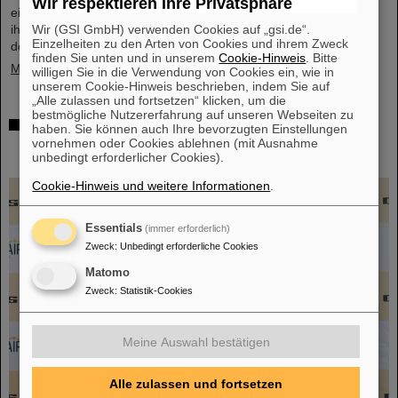
Wir respektieren Ihre Privatsphäre
eine immer noch offene Forschungsfrage. Ein wichtiger Schritt zu
Wir (GSI GmbH) verwenden Cookies auf „gsi.de“.
ihrer Klärung ist jetzt einem Forschungsteam unter Federführung
Einzelheiten zu den Arten von Cookies und ihrem Zweck
der TU Darmstadt am Experimentierspeicherring…
finden Sie unten und in unserem
Cookie-Hinweis
. Bitte
Mehr »
willigen Sie in die Verwendung von Cookies ein, wie in
unserem Cookie-Hinweis beschrieben, indem Sie auf
„Alle zulassen und fortsetzen“ klicken, um die
bestmögliche Nutzererfahrung auf unseren Webseiten zu
Inauguration: Professor Thomas Nilsson offiziell
haben. Sie können auch Ihre bevorzugten Einstellungen
als wissenschaftlicher Geschäftsführer von FAIR
vornehmen oder Cookies ablehnen (mit Ausnahme
unbedingt erforderlicher Cookies).
und GSI eingeführt
Cookie-Hinweis und weitere Informationen
.
Essentials
(immer erforderlich)
Zweck
:
Unbedingt erforderliche Cookies
Matomo
Zweck
:
Statistik-Cookies
Meine Auswahl bestätigen
Alle zulassen und fortsetzen