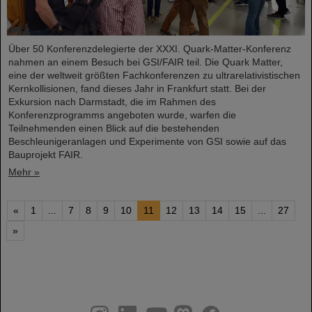
Über 50 Konferenzdelegierte der XXXI. Quark-Matter-Konferenz
nahmen an einem Besuch bei GSI/FAIR teil. Die Quark Matter,
eine der weltweit größten Fachkonferenzen zu ultrarelativistischen
Kernkollisionen, fand dieses Jahr in Frankfurt statt. Bei der
Exkursion nach Darmstadt, die im Rahmen des
Konferenzprogramms angeboten wurde, warfen die
Teilnehmenden einen Blick auf die bestehenden
Beschleunigeranlagen und Experimente von GSI sowie auf das
Bauprojekt FAIR.
Mehr »
«
1
...
7
8
9
10
11
12
13
14
15
...
27
»
instagram
linkedin
youtube
helmholtz.social
facebook