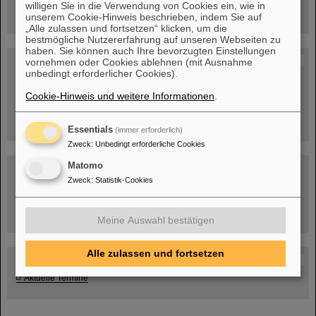
willigen Sie in die Verwendung von Cookies ein, wie in
unserem Cookie-Hinweis beschrieben, indem Sie auf
„Alle zulassen und fortsetzen“ klicken, um die
bestmögliche Nutzererfahrung auf unseren Webseiten zu
haben. Sie können auch Ihre bevorzugten Einstellungen
Blog Beam On
vornehmen oder Cookies ablehnen (mit Ausnahme
unbedingt erforderlicher Cookies).
Menschen
...hinter GSI und FAIR.
Cookie-Hinweis und weitere Informationen
.
Essentials
(immer erforderlich)
Zweck
:
Unbedingt erforderliche Cookies
Matomo
Zweck
:
Statistik-Cookies
Umgang mit den Auswirkungen des Kriegs in der Ukraine
Meine Auswahl bestätigen
Alle zulassen und fortsetzen
GSI-FAIR Kolloquium
Aktuelle Termine