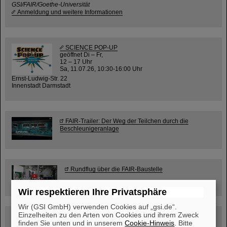
GSI/FAIR/Goethe-Universität
Anmeldung und weitere Informationen
SCIENCE POP-UP
geöffnet Di – Fr,
12 – 17 Uhr
Sa, 11.07.26, 10:30-16:00 Uhr
Ernst-Ludwig-Str. 22
Innenstadt Darmstadt
FAIR-Trailer: Der Weg der Teilchen durch die
Beschleunigeranlage
Rundflug über die FAIR-Baustelle
Wir respektieren Ihre Privatsphäre
Wir (GSI GmbH) verwenden Cookies auf „gsi.de“.
Einzelheiten zu den Arten von Cookies und ihrem Zweck
Besichtigung von GSI/FAIR –
finden Sie unten und in unserem
Cookie-Hinweis
. Bitte
jetzt Termin buchen!