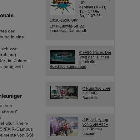
UP
geöffnet Di – Fr,
12 – 17 Uhr
onale
Sa, 11.07.26,
10:30-16:00 Uhr
Ernst-Ludwig-Str. 22
nes der
Innenstadt Darmstadt
hung in eine
sich zwei
FAIR-Trailer: Der
trahlung
Weg der Teilchen
ür die Zukunft
durch die
schung wird
Beschleunigeranlage
Rundflug über
die FAIR-
hleuniger
Baustelle
en von
rstören?
6
Besichtigung
ekultur Rhein-
von GSI/FAIR –
 GSI/FAIR-Campus
jetzt Termin
buchen!
perimente von GSI