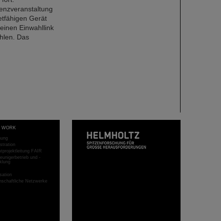
enzveranstaltung
etfähigen Gerät
einen Einwahllink
hlen. Das
T WORK
hung
stration
projektleitung FAIR
eunigerbetrieb und -
klung
sation
schaftliche Netzwerke