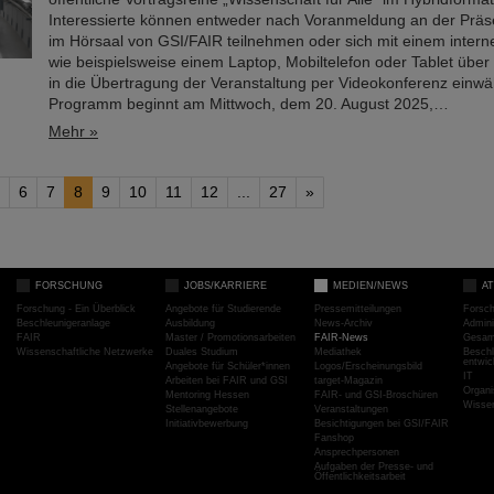
Interessierte können entweder nach Voranmeldung an der Präs
im Hörsaal von GSI/FAIR teilnehmen oder sich mit einem intern
wie beispielsweise einem Laptop, Mobiltelefon oder Tablet über 
in die Übertragung der Veranstaltung per Videokonferenz einwä
Programm beginnt am Mittwoch, dem 20. August 2025,…
Mehr »
6
7
8
9
10
11
12
...
27
»
FORSCHUNG
JOBS/KARRIERE
MEDIEN/NEWS
A
Forschung - Ein Überblick
Angebote für Studierende
Pressemitteilungen
Forsc
Beschleunigeranlage
Ausbildung
News-Archiv
Admini
FAIR
Master / Promotionsarbeiten
FAIR-News
Gesamt
Wissenschaftliche Netzwerke
Duales Studium
Mediathek
Beschl
entwic
Angebote für Schüler*innen
Logos/Erscheinungsbild
IT
Arbeiten bei FAIR und GSI
target-Magazin
Organi
Mentoring Hessen
FAIR- und GSI-Broschüren
Wissen
Stellenangebote
Veranstaltungen
Initiativbewerbung
Besichtigungen bei GSI/FAIR
Fanshop
Ansprechpersonen
Aufgaben der Presse- und
Öffentlichkeitsarbeit