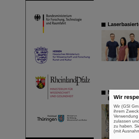
Laserbasiert
Neue Wege fü
Wir respe
BARB zu radi
Wir (GSI Gmb
ihrem Zweck
Verwendung v
zulassen und
zu haben. Si
(mit Ausnahm