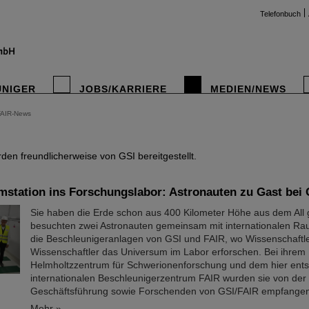
Telefonbuch
UNIGER
JOBS/KARRIERE
MEDIEN/NEWS
FAIR-News
instag
en freundlicherweise von GSI bereitgestellt.
mstation ins Forschungslabor: Astronauten zu Gast bei
Sie haben die Erde schon aus 400 Kilometer Höhe aus dem All
besuchten zwei Astronauten gemeinsam mit internationalen Ra
die Beschleunigeranlagen von GSI und FAIR, wo Wissenschaftl
Wissenschaftler das Universum im Labor erforschen. Bei ihre
Helmholtzzentrum für Schwerionenforschung und dem hier ent
internationalen Beschleunigerzentrum FAIR wurden sie von der
Geschäftsführung sowie Forschenden von GSI/FAIR empfangen.
Mehr »