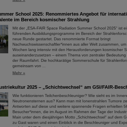
mmer School 2025: Renommiertes Angebot für internati
lente im Bereich kosmischer Strahlung
Mit der „ESA-FAIR Space Radiation Summer School 2025“ ist ei
führenden Ausbildungsprogramme im Bereich der Strahlenforsc
neue Runde gestartet. Das renommierte Format bringt
Nachwuchswissenschaftler*innen aus aller Welt zusammen, um 
Wochen lang intensiv mit den Herausforderungen kosmischer S
auseinanderzusetzen – einem Thema von zentraler Bedeutung f
der Raumfahrt. Die hochkarätige Sommerschule für Strahlenfor
gemeinsam von ...
Mehr »
ustriekultur 2025 – „Schichtwechsel“ am GSI/FAIR-Besc
Wie funktionieren Teilchenbeschleuniger? Wie sieht es im Inner
Neutronensternen aus? Kann man mit Ionenstrahlen Tumore ze
Antworten auf diese und weitere spannende Fragen erhielten 5
Besucher*innen, die im August im Rahmen der Tage der Industri
Main unter dem diesjährigen Motto „Schichtwechsel“ auf dem
zu Gast waren und einen Einblick in die Beschleuniger und Ex