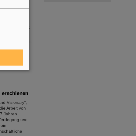
für Vielfalt
de auf dem GSI-
und Sichtbarkeit
Solidarität mit
 Juni alle
+ und
 erschienen
nd Visionary“,
die Arbeit von
87 Jahren
 Werdegang und
 ein
nschaftliche