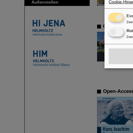
Cookie-Hinwe
Außenstellen
Ess
Zwe
CSD in Darms
Ma
Zwe
Open-Access