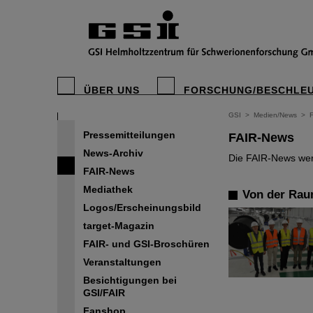
ÜBER UNS
FORSCHUNG/BESCHLE
GSI
>
Medien/News
>
Pressemitteilungen
FAIR-News
News-Archiv
Die FAIR-News werd
FAIR-News
Mediathek
Von der Rau
Logos/Erscheinungsbild
target-Magazin
FAIR- und GSI-Broschüren
Veranstaltungen
Besichtigungen bei
GSI/FAIR
Fanshop