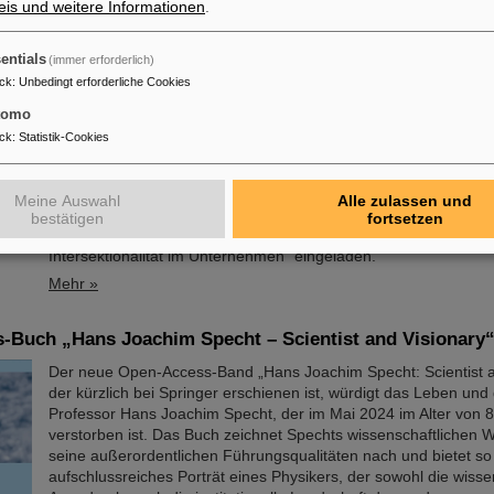
is und weitere Informationen
.
Studie markiert einen entscheidenden Fortschritt für die…
Mehr »
entials
(immer erforderlich)
ck
:
Unbedingt erforderliche Cookies
tadt: GSI/FAIR setzen mit Regenbogenfahne ein Zeichen 
tomo
Anlässlich des Christopher Street Day (CSD) in Darmstadt wur
ck
:
Statistik-Cookies
und FAIR-Campus die Regenbogenfahne für Vielfalt, Akzeptanz 
gehisst. Die Geschäftsführung eröffnete mit einem Grußwort zur 
queeren Menschen und betonte die Bedeutung einer offenen,
Meine Auswahl
Alle zulassen und
diskriminierungsfreien Arbeitskultur. Zuvor waren im Pride-Monat
bestätigen
fortsetzen
Beschäftigten zum Vortrag „Queer in der Arbeitswelt: LSBTIQA
Intersektionalität im Unternehmen“ eingeladen.
Mehr »
-Buch „Hans Joachim Specht – Scientist and Visionary“
Der neue Open-Access-Band „Hans Joachim Specht: Scientist a
der kürzlich bei Springer erschienen ist, würdigt das Leben und 
Professor Hans Joachim Specht, der im Mai 2024 im Alter von 
verstorben ist. Das Buch zeichnet Spechts wissenschaftlichen
seine außerordentlichen Führungsqualitäten nach und bietet so
aufschlussreiches Porträt eines Physikers, der sowohl die wisse