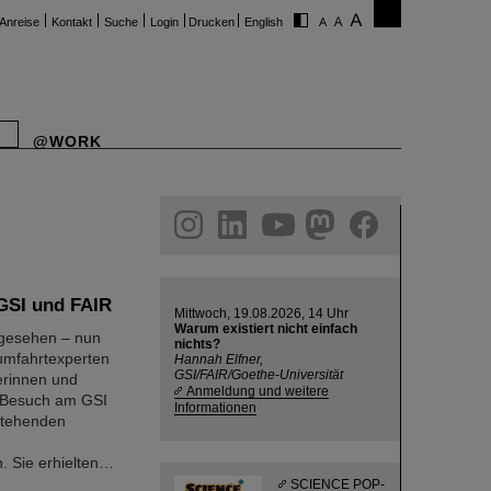
Anreise
Kontakt
Suche
Login
Drucken
English
@WORK
ram
linkedin
youtube
helmholtz.social
facebook
 GSI und FAIR
Mittwoch, 19.08.2026, 14 Uhr
Warum existiert nicht einfach
 gesehen – nun
nichts?
umfahrtexperten
Hannah Elfner,
GSI/FAIR/Goethe-Universität
erinnen und
Anmeldung und weitere
m Besuch am GSI
Informationen
stehenden
 Sie erhielten…
SCIENCE POP-