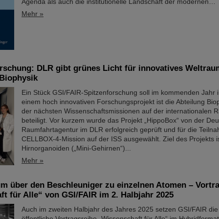
Agenda als auch die institutionelle Landschaft der modernen…
Mehr »
rschung: DLR gibt grünes Licht für innovatives Weltra
-Biophysik
Ein Stück GSI/FAIR-Spitzenforschung soll im kommenden Jahr ins
einem hoch innovativen Forschungsprojekt ist die Abteilung Bio
der nächsten Wissenschaftsmissionen auf der internationalen 
beteiligt. Vor kurzem wurde das Projekt „HippoBox“ von der De
Raumfahrtagentur im DLR erfolgreich geprüft und für die Teiln
CELLBOX-4-Mission auf der ISS ausgewählt. Ziel des Projekts ist
Hirnorganoiden („Mini-Gehirnen“)...
Mehr »
m über den Beschleuniger zu einzelnen Atomen – Vortra
t für Alle“ von GSI/FAIR im 2. Halbjahr 2025
Auch im zweiten Halbjahr des Jahres 2025 setzen GSI/FAIR die 
öffentliche Vortragsreihe „Wissenschaft für Alle“ im Hybridformat 