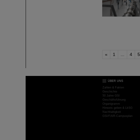
«
1
...
4
5
ÜBER UNS
Zahlen & Fakten
Geschichte
50 Jahre GSI
Geschäftsführung
Organigramm
Hinweis geben & LkSG
Nachhaltigkeit
GSI/FAIR-Campusplan