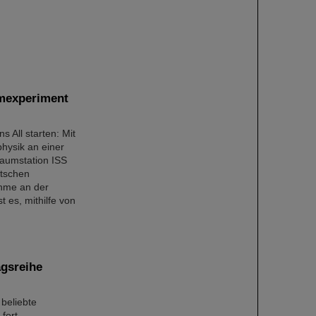
umexperiment
 All starten: Mit
physik an einer
Raumstation ISS
utschen
ahme an der
 es, mithilfe von
gsreihe
beliebte
fort.