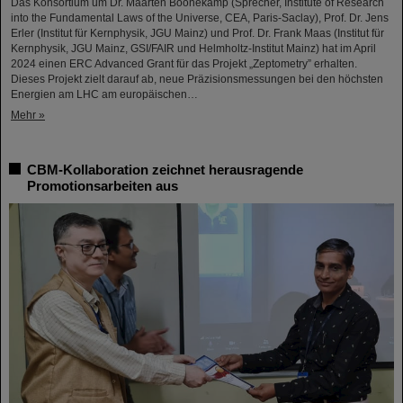
Das Konsortium um Dr. Maarten Boonekamp (Sprecher, Institute of Research
into the Fundamental Laws of the Universe, CEA, Paris-Saclay), Prof. Dr. Jens
Erler (Institut für Kernphysik, JGU Mainz) und Prof. Dr. Frank Maas (Institut für
Kernphysik, JGU Mainz, GSI/FAIR und Helmholtz-Institut Mainz) hat im April
2024 einen ERC Advanced Grant für das Projekt „Zeptometry” erhalten.
Dieses Projekt zielt darauf ab, neue Präzisionsmessungen bei den höchsten
Energien am LHC am europäischen…
Mehr »
CBM-Kollaboration zeichnet herausragende
Promotionsarbeiten aus