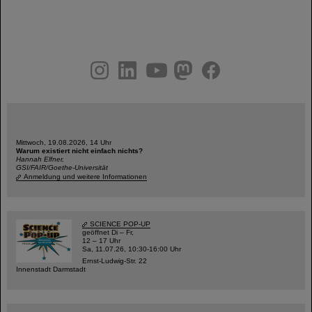
instagram
linkedin
youtube
helmholtz.social
facebook
Mittwoch, 19.08.2026, 14 Uhr
Warum existiert nicht einfach nichts?
Hannah Elfner,
GSI/FAIR/Goethe-Universität
Anmeldung und weitere Informationen
SCIENCE POP-UP
geöffnet Di – Fr,
12 – 17 Uhr
Sa, 11.07.26, 10:30-16:00 Uhr
Ernst-Ludwig-Str. 22
Innenstadt Darmstadt