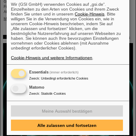
GENCO. Den Festvortrag hielt Professor em. Juha Äystö (Univ. Jyväskylä,
Wir (GSI GmbH) verwenden Cookies auf „gsi.de“.
Finnland) zum Thema „Präzisionsexperimente mit gestoppten exotischen
Einzelheiten zu den Arten von Cookies und ihrem Zweck
Atomkernen“.
finden Sie unten und in unserem
Cookie-Hinweis
. Bitte
willigen Sie in die Verwendung von Cookies ein, wie in
Mehr »
unserem Cookie-Hinweis beschrieben, indem Sie auf
„Alle zulassen und fortsetzen“ klicken, um die
bestmögliche Nutzererfahrung auf unseren Webseiten zu
Mit Schwerionentherapie gegen Leber- und Lungenkrebs
haben. Sie können auch Ihre bevorzugten Einstellungen
vornehmen oder Cookies ablehnen (mit Ausnahme
unbedingt erforderlicher Cookies).
Cookie-Hinweis und weitere Informationen
.
Essentials
(immer erforderlich)
Zweck
:
Unbedingt erforderliche Cookies
Matomo
Zweck
:
Statistik-Cookies
Meine Auswahl bestätigen
Alle zulassen und fortsetzen