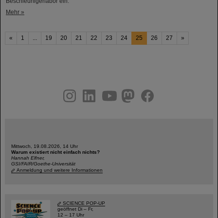
Beschleunigerlabor ein.
Mehr »
«
1
...
19
20
21
22
23
24
25
26
27
»
instagram
linkedin
youtube
helmholtz.social
facebook
Mittwoch, 19.08.2026, 14 Uhr
Warum existiert nicht einfach nichts?
Hannah Elfner,
GSI/FAIR/Goethe-Universität
Anmeldung und weitere Informationen
SCIENCE POP-UP
geöffnet Di – Fr,
12 – 17 Uhr