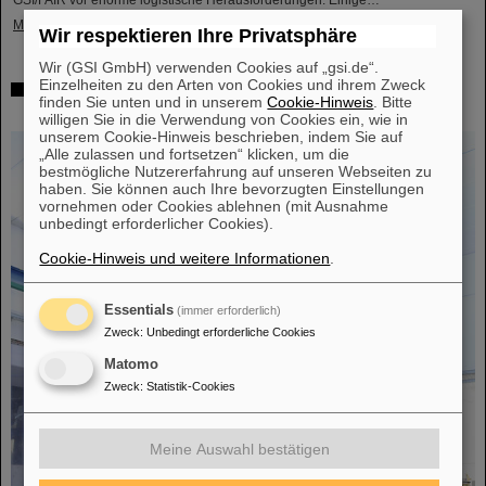
GSI/FAIR vor enorme logistische Herausforderungen. Einige…
Mehr »
Wir respektieren Ihre Privatsphäre
Wir (GSI GmbH) verwenden Cookies auf „gsi.de“.
Einzelheiten zu den Arten von Cookies und ihrem Zweck
Erfolgreiches Experiment mit FAIR-Detektor in Japan –
finden Sie unten und in unserem
Cookie-Hinweis
. Bitte
Erstmalige Messung des Kerns Sauerstoff-28
willigen Sie in die Verwendung von Cookies ein, wie in
unserem Cookie-Hinweis beschrieben, indem Sie auf
„Alle zulassen und fortsetzen“ klicken, um die
bestmögliche Nutzererfahrung auf unseren Webseiten zu
haben. Sie können auch Ihre bevorzugten Einstellungen
vornehmen oder Cookies ablehnen (mit Ausnahme
unbedingt erforderlicher Cookies).
Cookie-Hinweis und weitere Informationen
.
Essentials
(immer erforderlich)
Zweck
:
Unbedingt erforderliche Cookies
Matomo
Zweck
:
Statistik-Cookies
Meine Auswahl bestätigen