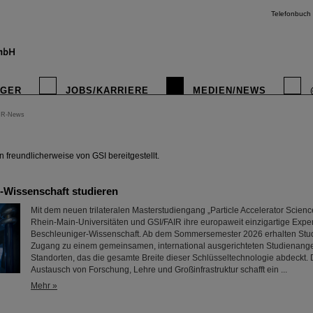
Telefonbuch
IGER
JOBS/KARRIERE
MEDIEN/NEWS
IR-News
instagr
freundlicherweise von GSI bereitgestellt.
-Wissenschaft studieren
Mit dem neuen trilateralen Masterstudiengang „Particle Accelerator Scienc
Rhein-Main-Universitäten und GSI/FAIR ihre europaweit einzigartige Expert
Beschleuniger-Wissenschaft. Ab dem Sommersemester 2026 erhalten Stud
Zugang zu einem gemeinsamen, international ausgerichteten Studienange
Standorten, das die gesamte Breite dieser Schlüsseltechnologie abdeckt.
Austausch von Forschung, Lehre und Großinfrastruktur schafft ein ...
Mehr »