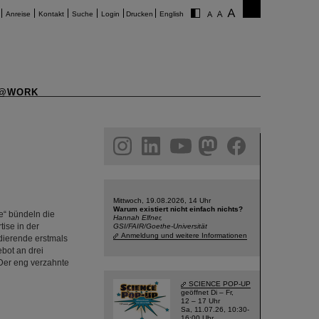
Anreise
Kontakt
Suche
Login
Drucken
English
@WORK
am
linkedin
youtube
helmholtz.social
facebook
Mittwoch, 19.08.2026, 14 Uhr
Warum existiert nicht einfach nichts?
e“ bündeln die
Hannah Elfner,
ise in der
GSI/FAIR/Goethe-Universität
Anmeldung und weitere Informationen
ierende erstmals
bot an drei
 Der eng verzahnte
SCIENCE POP-UP
geöffnet Di – Fr,
12 – 17 Uhr
Sa, 11.07.26, 10:30-
16:00 Uhr