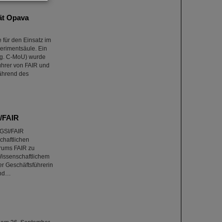
ät Opava
 für den Einsatz im
erimentsäule. Ein
og. C-MoU) wurde
ührer von FAIR und
während des
I/FAIR
GSI/FAIR
chaftlichen
trums FAIR zu
Wissenschaftlichem
er Geschäftsführerin
und…