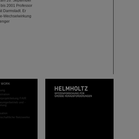
r am 26. September
 bis 2001 Professor
t Darmstadt. Er
rie-Wechselwirkung
 enger
T WORK
hung
stration
projektleitung FAIR
eunigerbetrieb und -
klung
sation
schaftliche Netzwerke