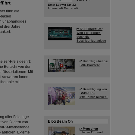
führt
Ernst-Ludwig-Str. 22
Innenstadt Darmstadt
ft führt die
r-based
ein unabhängiges
uf drei Jahre
FAIR-Trailer: Der
ankert.
Weg der Teilchen
durch die
Beschleunigeranlage
lzer-Preis geehrt:
Rundflug über die
FAIR-Baustelle
ie Bertschi von der
 Dissertationen. Mit
it schweren Ionen
therapie mit
Besichtigung von
GSI/FAIR –
jetzt Termin buchen!
ng aller Feiertage
Blog Beam On
ktiven Bildern von
FAIR-Mitarbeitende
Menschen
e abholen. Externe
...hinter GSI und