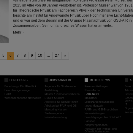
Wir trauern um unseren langjährigen Kollegen Professor Peter Mulser, de
2025 im Alter von 88 Jahren verstorben ist. Professor Mulser war von 1981
für Theoretische Physik am Fachbereich Physik der Technischen Universitä
forschte am Institut für Angewandte Physik über Hochintensive Licht-Mate
und er war seit dem Beginn mit der Gruppe Plasmaphysik von GSI/FAIR in
Zusammenarbeit. Sein umfangreiches Wissen hat er an viele…
Mehr »
5
6
7
8
9
10
...
27
»
FORSCHUNG
JOBS/KARRIERE
MEDIEN/NEWS
A
Forschung - Ein Überblick
Angebote für Studierende
Pressemitteilungen
Forsc
Beschleunigeranlage
Ausbildung
News-Archiv
Admini
FAIR
Master / Promotionsarbeiten
FAIR-News
Gesamt
Wissenschaftliche Netzwerke
Duales Studium
Mediathek
Beschl
entwic
Angebote für Schüler*innen
Logos/Erscheinungsbild
IT
Arbeiten bei FAIR und GSI
target-Magazin
Organi
Mentoring Hessen
FAIR- und GSI-Broschüren
Wissen
Stellenangebote
Veranstaltungen
Initiativbewerbung
Besichtigungen bei GSI/FAIR
Fanshop
Ansprechpersonen
Aufgaben der Presse- und
Öffentlichkeitsarbeit