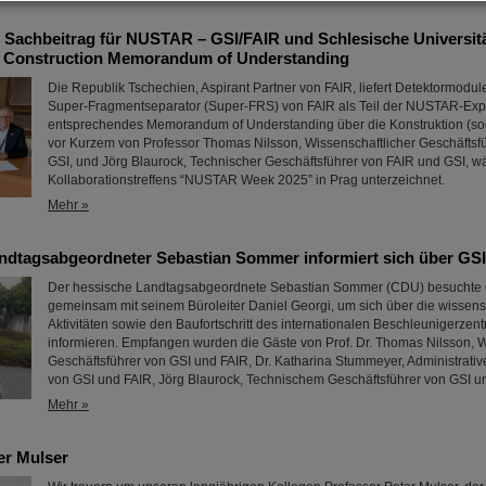
 Sachbeitrag für NUSTAR – GSI/FAIR und Schlesische Universit
n Construction Memorandum of Understanding
Die Republik Tschechien, Aspirant Partner von FAIR, liefert Detektormodule
Super-Fragmentseparator (Super-FRS) von FAIR als Teil der NUSTAR-Exp
entsprechendes Memorandum of Understanding über die Konstruktion (s
vor Kurzem von Professor Thomas Nilsson, Wissenschaftlicher Geschäftsf
GSI, und Jörg Blaurock, Technischer Geschäftsführer von FAIR und GSI, 
Kollaborationstreffens “NUSTAR Week 2025” in Prag unterzeichnet.
Mehr »
ndtagsabgeordneter Sebastian Sommer informiert sich über GS
Der hessische Landtagsabgeordnete Sebastian Sommer (CDU) besuchte 
gemeinsam mit seinem Büroleiter Daniel Georgi, um sich über die wissens
Aktivitäten sowie den Baufortschritt des internationalen Beschleunigerzen
informieren. Empfangen wurden die Gäste von Prof. Dr. Thomas Nilsson, 
Geschäftsführer von GSI und FAIR, Dr. Katharina Stummeyer, Administrativ
von GSI und FAIR, Jörg Blaurock, Technischem Geschäftsführer von GSI 
Mehr »
er Mulser