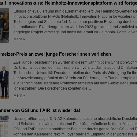
 auf Innovationskurs: Helmholtz-Innovationsplattform wird fortge
Erfolgreich evaluiert und nun dauerhaft etabliert: Die Helmholtz-Gemeinscha
Innovationsplattform Hi-Acts (Helmholtz Innovation Platform for Accelerato
Technologies and Solutions) fort. Nach einer positiven Bewertung durch 
internationales Expertengremium wird das 2023 gestartete und zunächst a
angelegte Projekt verstetigt und damit dauerhaft im Helmholtz-Portfolio ver
Mehr »
melzer-Preis an zwei junge Forscherinnen verliehen
Zwei junge Forscherinnen wurden in diesem Jahr mit dem Christoph-Schme
Dr. Cristina Totis von der Technischen Universität Darmstadt und Dr. Stefan
Technischen Universität Dresden erhielten den Preis als Würdigung für ihre
der Auszeichnung prämiert der Verein zur Förderung der Tumortherapie m
e.V. jährlich herausragende Promotionsarbeiten auf dem Gebiet der Tumor
Ionenstrahlen. Die Forschenden konnten die…
Mehr »
ender von GSI und FAIR ist wieder da!
Unser großformatiger DIN-A2-Kalender bietet eine übersichtliche Darstellu
und Schulferien sowie ausreichend Platz für persönliche Notizen. Mit attra
GSI und FAIR ist er ein praktischer Begleiter durchs ganze Jahr. GSI- und 
können den Kalender direkt im Foyer oder am Empfang in der Borsigstraß