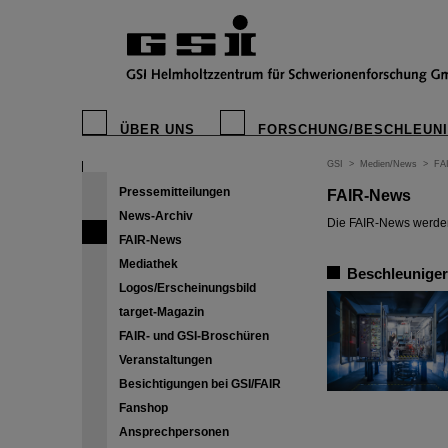
ÜBER UNS
FORSCHUNG/BESCHLEUN
GSI
>
Medien/News
>
FA
Pressemitteilungen
FAIR-News
News-Archiv
Die FAIR-News werden 
FAIR-News
Mediathek
Beschleuniger
Logos/Erscheinungsbild
target-Magazin
FAIR- und GSI-Broschüren
Veranstaltungen
Besichtigungen bei GSI/FAIR
Fanshop
Ansprechpersonen