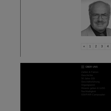
«
1
2
3
4
ÜBER UNS
Zahlen & Fakten
Geschichte
50 Jahre GSI
Geschäftsführung
Organigramm
Hinweis geben & LkSG
Nachhaltigkeit
GSI/FAIR-Campusplan