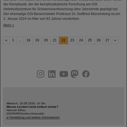
der Kernphysik, der die kernphysikalische Forschung am GSI
Helmholtzzentrum für Schwerionenforschung über Jahrzehnte geprägt hat.
Der ehemalige GSI-Bereichsleiter Professor Dr. Gottfried Münzenberg ist am
2. Januar 2024 im Alter von 83 Jahren verstorben.
Mehr »
«
1
...
18
19
20
21
22
23
24
25
26
27
»
instagram
linkedin
youtube
helmholtz.social
facebook
Mittwoch, 19.08.2026, 14 Uhr
Warum existiert nicht einfach nichts?
Hannah Elfner,
GSI/FAIR/Goethe-Universität
Anmeldung und weitere Informationen