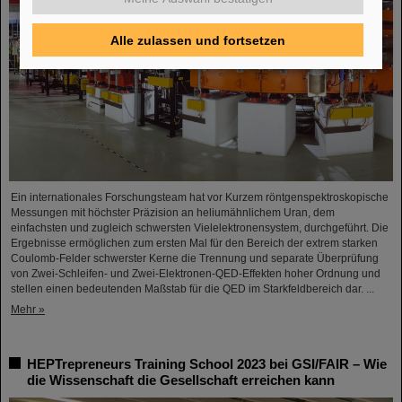
Alle zulassen und fortsetzen
Ein internationales Forschungsteam hat vor Kurzem röntgenspektroskopische
Messungen mit höchster Präzision an heliumähnlichem Uran, dem
einfachsten und zugleich schwersten Vielelektronensystem, durchgeführt. Die
Ergebnisse ermöglichen zum ersten Mal für den Bereich der extrem starken
Coulomb-Felder schwerster Kerne die Trennung und separate Überprüfung
von Zwei-Schleifen- und Zwei-Elektronen-QED-Effekten hoher Ordnung und
stellen einen bedeutenden Maßstab für die QED im Starkfeldbereich dar. ...
Mehr »
HEPTrepreneurs Training School 2023 bei GSI/FAIR – Wie
die Wissenschaft die Gesellschaft erreichen kann