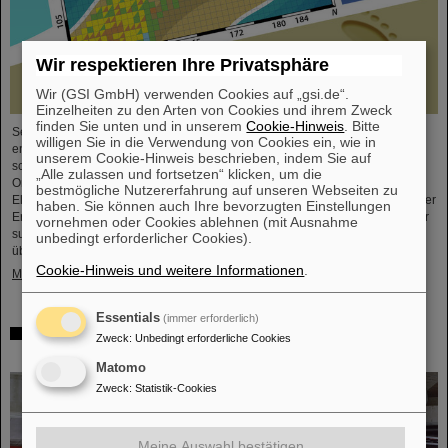
Wir respektieren Ihre Privatsphäre
Wir (GSI GmbH) verwenden Cookies auf „gsi.de“.
Einzelheiten zu den Arten von Cookies und ihrem Zweck
finden Sie unten und in unserem
Cookie-Hinweis
. Bitte
Seit der Jahrtausendwende wurden sechs neue chemische Elemente
willigen Sie in die Verwendung von Cookies ein, wie in
entdeckt und in das Periodensystem der Elemente, das Symbol der Chemie
unserem Cookie-Hinweis beschrieben, indem Sie auf
schlechthin, aufgenommen. Diese neuen Elemente haben hohe
„Alle zulassen und fortsetzen“ klicken, um die
Ordnungszahlen von bis zu 118 und sind deutlich schwerer als Uran, das
bestmögliche Nutzererfahrung auf unseren Webseiten zu
Element mit der höchsten Ordnungszahl (92), das in größeren Mengen auf der
haben. Sie können auch Ihre bevorzugten Einstellungen
Erde vorkommt. Dies wirft Fragen auf, unter anderem wie viele weitere dieser
vornehmen oder Cookies ablehnen (mit Ausnahme
superschweren Spezies noch auf ihre Entdeckung warten, wo – wenn
unbedingt erforderlicher Cookies).
überhaupt – eine ...
Cookie-Hinweis und weitere Informationen
.
Mehr »
Essentials
(immer erforderlich)
Überprüfung der Quantenelektrodynamik in extremen
Zweck
:
Unbedingt erforderliche Cookies
Feldern mit dem schwersten Zwei-Elektronen-Ion
Matomo
Zweck
:
Statistik-Cookies
Meine Auswahl bestätigen