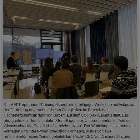
Die HEPTrepreneurs Training School, ein dreitägiger Workshop mit Fokus auf
der Förderung unternehmerischer Fähigkeiten im Bereich der
Hochenergiephysik fand vor Kurzem auf dem GSI/FAIR-Campus statt. Das
übergreifende Thema lautete: „Grundlagen des Unternehmertums – wie die
Wissenschaft die Gesellschaft erreichen kann“. Der Workshop, bestehend aus
Vorträgen und interaktiven Workshop-Formaten, wurde von zwei
renommierten Expert*innen geleitet: Ian Tracey, CEO von Anchored In, und