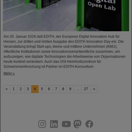
Am 20. Januar 2026 lädt EDITH, der European Digital Innovation Hub für
Hessen, zur dritten und letzten Ausgabe des EDITH Innovation Day ein. Die
Veranstaltung bringt Start-ups, kleine und mittlere Unternehmen (KMU),
öffentliche Institutionen sowie Innovationsverantwortliche zusammen, um
aufzuzeigen, wie digitale Technologien die Arbeitsweise von Organisationen
heute konkret verändern. Auch das GSI Helmholtzzentrum für
Schwerionenforschung ist Partner im EDITH-Konsortium.
Mehr »
«
1
2
3
4
5
6
7
8
9
...
27
»
instagram
linkedin
youtube
helmholtz.social
facebook