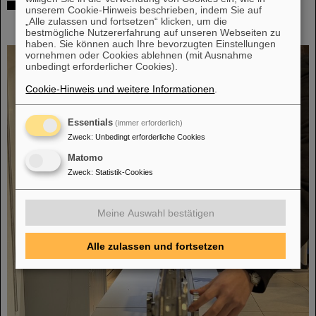
SCIENCE POP-UP von GSI/FAIR wird zur dauerhaften
unserem Cookie-Hinweis beschrieben, indem Sie auf
Anlaufstelle für Wissenschaftsbegeisterte in der
„Alle zulassen und fortsetzen“ klicken, um die
Darmstädter Innenstadt
bestmögliche Nutzererfahrung auf unseren Webseiten zu
haben. Sie können auch Ihre bevorzugten Einstellungen
vornehmen oder Cookies ablehnen (mit Ausnahme
unbedingt erforderlicher Cookies).
Cookie-Hinweis und weitere Informationen
.
Essentials
(immer erforderlich)
Zweck
:
Unbedingt erforderliche Cookies
Matomo
Zweck
:
Statistik-Cookies
Meine Auswahl bestätigen
Alle zulassen und fortsetzen