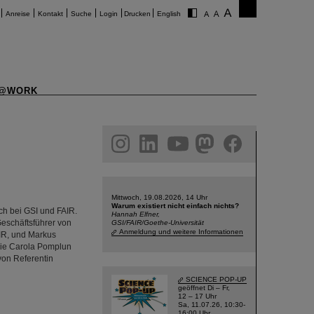
Anreise
Kontakt
Suche
Login
Drucken
English
@WORK
am
linkedin
youtube
helmholtz.social
facebook
Mittwoch, 19.08.2026, 14 Uhr
Warum existiert nicht einfach nichts?
h bei GSI und FAIR.
Hannah Elfner,
eschäftsführer von
GSI/FAIR/Goethe-Universität
Anmeldung und weitere Informationen
AIR, und Markus
owie Carola Pomplun
von Referentin
SCIENCE POP-UP
geöffnet Di – Fr,
12 – 17 Uhr
Sa, 11.07.26, 10:30-
16:00 Uhr