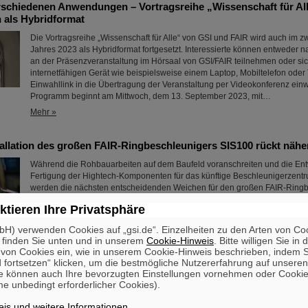
erschiedenen Anwendungen – Vortragsreihe „Wissenschaft für Al
n als Hybridformat
Die Vortragsreihe „Wissenschaft für Alle“ von GSI und FAIR wird auch im z
Jahres 2023 als Hybridformat fortgesetzt. Interessierte können entweder
an der Präsenzveranstaltung im Hörsaal von GSI/FAIR teilnehmen oder si
internetfähigen Gerät wie beispielsweise einem Laptop, Mobiltelefon oder 
Einwahllink in die Übertragung der Veranstaltung per Videokonferenz ein
Programm beginnt am Mittwoch, dem 13. September 2023, mit…
Mehr »
tallation des großen FAIR-Ringbeschleunigers SIS100 rückt nähe
Während die Rohbauarbeiten auf dem Baufeld voranschreiten und die En
Fertigung der Hightech-Komponenten für das künftige Beschleunigerzentru
werden die nächsten entscheidenden Weichen für den großen FAIR-Ring
SIS100 gestellt: Die Montage der Beschleunigermaschine in den neu err
ktieren Ihre Privatsphäre
wird vorbereitet, der Endspurt Richtung Installationsstart des SIS100 hat 
Verantwortlichen der zuständigen Teilprojekte SIS100/SIS18 und SMG (Si
H) verwenden Cookies auf „gsi.de“. Einzelheiten zu den Arten von Co
Mehr »
 finden Sie unten und in unserem
Cookie-Hinweis
. Bitte willigen Sie in 
on Cookies ein, wie in unserem Cookie-Hinweis beschrieben, indem Si
 fortsetzen“ klicken, um die bestmögliche Nutzererfahrung auf unsere
ash Sinha
e können auch Ihre bevorzugten Einstellungen vornehmen oder Cooki
e unbedingt erforderlicher Cookies).
FAIR und GSI trauern um einen herausragenden Wissenschaftler und eine
für das FAIR-Projekt. Der indische Physiker Bikash Sinha ist am 11. August
is und weitere Informationen
.