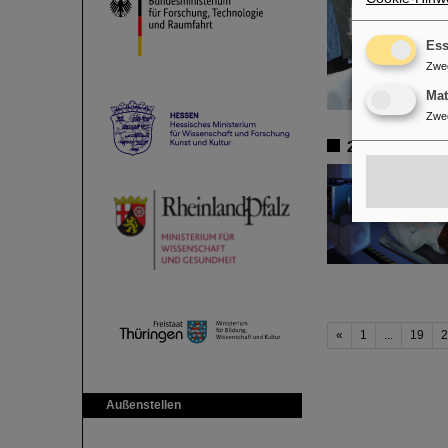
Ess
Zwe
Ma
Zwe
25 Jahre Tumo
«
1
...
19
2
Außenstellen