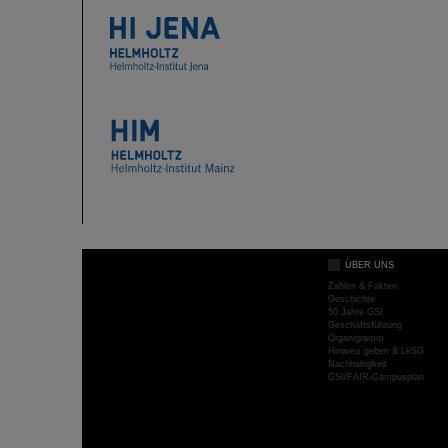
ÜBER UNS
Zahlen & Fakten
Geschichte
50 Jahre GSI
Geschäftsführung
Organigramm
Hinweis geben & LkSG
Nachhaltigkeit
GSI/FAIR-Campusplan