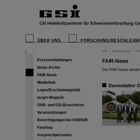
ÜBER UNS
FORSCHUNG/BESCHLEUN
GSI
>
Medien/News
>
FA
Pressemitteilungen
FAIR-News
News-Archiv
Die FAIR-News werden 
FAIR-News
Mediathek
Darmstädter O
Logos/Erscheinungsbild
target-Magazin
FAIR- und GSI-Broschüren
Veranstaltungen
Besichtigungen bei GSI/FAIR
Fanshop
Ansprechpersonen