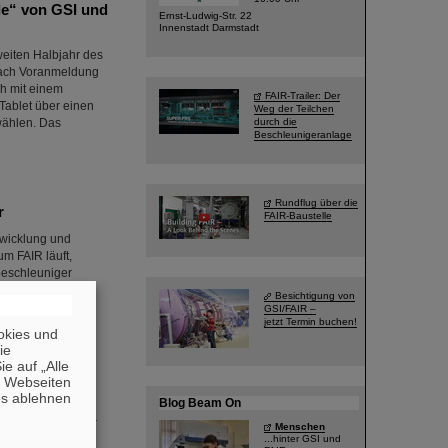
le“ von GSI und
Ernst-Ludwig-Str. 22
Innenstadt Darmstadt
weiten Halbjahr des
 nach Voranmeldung
ch mit einem
FAIR-Trailer: Der
Tablet über einen
Weg der Teilchen
wählen. Das
durch die
Beschleunigeranlage
Rundflug über die
r
FAIR-Baustelle
twicklung und
m FAIR läuft,
beschleuniger
ichteten Gebäuden
Besichtigung von
begonnen. Die
GSI/FAIR –
jetzt Termin buchen!
te…
okies und
die
e auf „Alle
n Webseiten
es ablehnen
Blog Beam On
n der Wegbereiter
Menschen
 im Alter von 78
...hinter GSI und