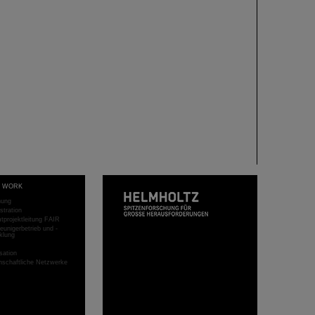
T WORK
hung
stration
projektleitung FAIR
eunigerbetrieb und -
klung
sation
schaftliche Netzwerke