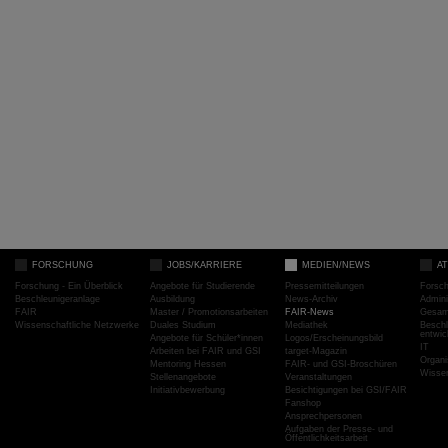
FORSCHUNG
JOBS/KARRIERE
MEDIEN/NEWS
A
Forschung - Ein Überblick
Angebote für Studierende
Pressemitteilungen
Forsc
Beschleunigeranlage
Ausbildung
News-Archiv
Admini
FAIR
Master / Promotionsarbeiten
FAIR-News
Gesamt
Wissenschaftliche Netzwerke
Duales Studium
Mediathek
Beschl
entwic
Angebote für Schüler*innen
Logos/Erscheinungsbild
IT
Arbeiten bei FAIR und GSI
target-Magazin
Organi
Mentoring Hessen
FAIR- und GSI-Broschüren
Wissen
Stellenangebote
Veranstaltungen
Initiativbewerbung
Besichtigungen bei GSI/FAIR
Fanshop
Ansprechpersonen
Aufgaben der Presse- und
Öffentlichkeitsarbeit