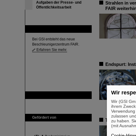
Aufgaben der Presse- und
Strahlen in v
Öffentlichkeitsarbeit
FAIR weiterhi
FAIR
Bei GSI entsteht das neue
Beschleunigerzentrum FAIR.
Erfahren Sie mehr.
Endspurt: Ins
Wir respe
GSI ist Mitglied bei
Wir (GSI Gmb
ihrem Zweck
Verwendung v
zulassen und
Gefördert von
Trauer um Bik
zu haben. Si
(mit Ausnahm
Cookie-Hinwe