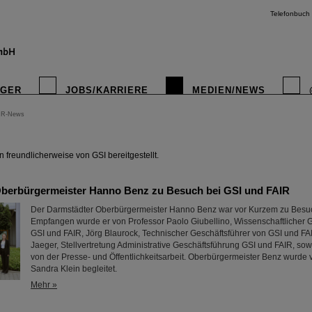
Telefonbuch
IGER
JOBS/KARRIERE
MEDIEN/NEWS
IR-News
instagr
freundlicherweise von GSI bereitgestellt.
berbürgermeister Hanno Benz zu Besuch bei GSI und FAIR
Der Darmstädter Oberbürgermeister Hanno Benz war vor Kurzem zu Besuc
Empfangen wurde er von Professor Paolo Giubellino, Wissenschaftlicher G
GSI und FAIR, Jörg Blaurock, Technischer Geschäftsführer von GSI und F
Jaeger, Stellvertretung Administrative Geschäftsführung GSI und FAIR, s
von der Presse- und Öffentlichkeitsarbeit. Oberbürgermeister Benz wurde 
Sandra Klein begleitet.
Mehr »