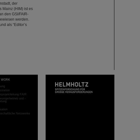
stadt, der
 Mainz (HIM) ist es
an den GSI/FAIR-
gewiesen werden.
nd als “Editor’s
T WORK
hung
stration
projektleitung FAIR
eunigerbetrieb und -
klung
sation
schaftliche Netzwerke