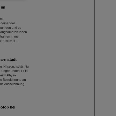
 im
im
voneinander
eunigen und zu
e langsameren Ionen
Strahlen immer
indrucksvoll…
Darmstadt
 Nilsson, ist künftig
 eingebunden: Er ist
reich Physik
che Bezeichnung an
 Die Auszeichnung
otop bei