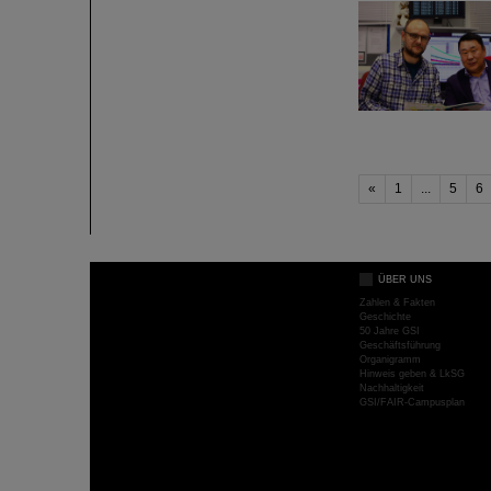
«
1
...
5
6
ÜBER UNS
Zahlen & Fakten
Geschichte
50 Jahre GSI
Geschäftsführung
Organigramm
Hinweis geben & LkSG
Nachhaltigkeit
GSI/FAIR-Campusplan