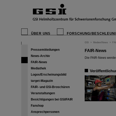
ÜBER UNS
FORSCHUNG/BESCHLEUN
GSI
>
Medien/News
>
FA
Pressemitteilungen
FAIR-News
News-Archiv
Die FAIR-News werden 
FAIR-News
Mediathek
Veröffentlichu
Logos/Erscheinungsbild
target-Magazin
FAIR- und GSI-Broschüren
Veranstaltungen
Besichtigungen bei GSI/FAIR
Fanshop
Ansprechpersonen