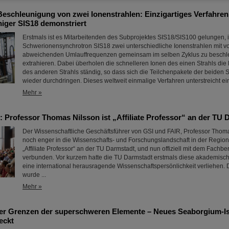
Beschleunigung von zwei Ionenstrahlen: Einzigartiges Verfahren
iger SIS18 demonstriert
Erstmals ist es Mitarbeitenden des Subprojektes SIS18/SIS100 gelungen, 
Schwerionensynchrotron SIS18 zwei unterschiedliche Ionenstrahlen mit 
abweichenden Umlauffrequenzen gemeinsam im selben Zyklus zu beschl
extrahieren. Dabei überholen die schnelleren Ionen des einen Strahls di
des anderen Strahls ständig, so dass sich die Teilchenpakete der beiden 
wieder durchdringen. Dieses weltweit einmalige Verfahren unterstreicht e
Mehr »
 Professor Thomas Nilsson ist „Affiliate Professor“ an der TU 
Der Wissenschaftliche Geschäftsführer von GSI und FAIR, Professor Thomas
noch enger in die Wissenschafts- und Forschungslandschaft in der Region
„Affiliate Professor“ an der TU Darmstadt, und nun offiziell mit dem Fachbe
verbunden. Vor kurzem hatte die TU Darmstadt erstmals diese akademis
eine international herausragende Wissenschaftspersönlichkeit verliehen.
wurde ...
Mehr »
er Grenzen der superschweren Elemente – Neues Seaborgium-Is
eckt