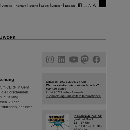
Anreise
Kontakt
Suche
Login
Drucken
English
@WORK
am
linkedin
youtube
helmholtz.social
facebook
rschung
Mittwoch, 19.08.2026, 14 Uhr
Warum existiert nicht einfach nichts?
trum CERN in Genf
Hannah Elfner,
en die Forschenden
GSI/FAIR/Goethe-Universität
Anmeldung und weitere Informationen
 Minute lang
ssen. Zu der
stitutionen, darunter
SCIENCE POP-UP
geöffnet Di – Fr,
12 – 17 Uhr
Sa, 11.07.26, 10:30-
16:00 Uhr