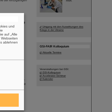
me der einzigartigen
FAIR.
he Experimente
okies und
Umgang mit den Auswirkungen des
die
Kriegs in der Ukraine
ler*innen von
e auf „Alle
n Webseiten
trum TRIUMF in
es ablehnen
eit steht die
topen: Zinn-136,
GSI-FAIR Kolloquium
ew Letters
Aktuelle Termine
Veranstaltungen bei GSI:
GSI-Kolloquium
Accelerator Seminar
Kalender
Physik der Goethe-
tional ausgewiesene
bei GSI/FAIR. In
n
 derzeit im Bau