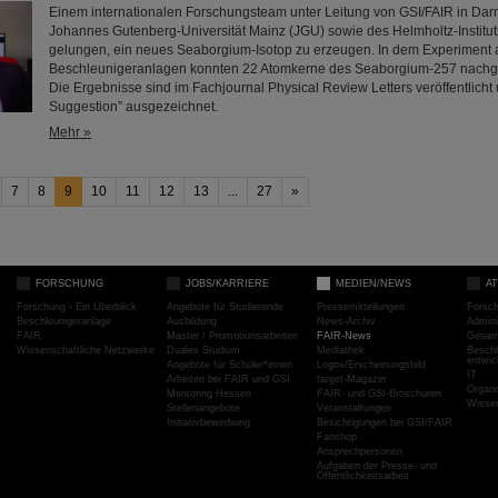
Einem internationalen Forschungsteam unter Leitung von GSI/FAIR in Darm
Johannes Gutenberg-Universität Mainz (JGU) sowie des Helmholtz-Instituts
gelungen, ein neues Seaborgium-Isotop zu erzeugen. In dem Experiment 
Beschleunigeranlagen konnten 22 Atomkerne des Seaborgium-257 nach
Die Ergebnisse sind im Fachjournal Physical Review Letters veröffentlicht u
Suggestion” ausgezeichnet.
Mehr »
7
8
9
10
11
12
13
...
27
»
FORSCHUNG
JOBS/KARRIERE
MEDIEN/NEWS
A
Forschung - Ein Überblick
Angebote für Studierende
Pressemitteilungen
Forsc
Beschleunigeranlage
Ausbildung
News-Archiv
Admini
FAIR
Master / Promotionsarbeiten
FAIR-News
Gesamt
Wissenschaftliche Netzwerke
Duales Studium
Mediathek
Beschl
entwic
Angebote für Schüler*innen
Logos/Erscheinungsbild
IT
Arbeiten bei FAIR und GSI
target-Magazin
Organi
Mentoring Hessen
FAIR- und GSI-Broschüren
Wissen
Stellenangebote
Veranstaltungen
Initiativbewerbung
Besichtigungen bei GSI/FAIR
Fanshop
Ansprechpersonen
Aufgaben der Presse- und
Öffentlichkeitsarbeit