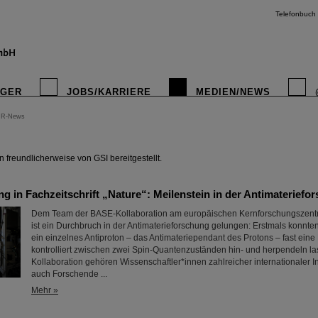
Telefonbuch
IGER
JOBS/KARRIERE
MEDIEN/NEWS
IR-News
instagr
freundlicherweise von GSI bereitgestellt.
ng in Fachzeitschrift „Nature“: Meilenstein in der Antimateriefo
Dem Team der BASE-Kollaboration am europäischen Kernforschungszen
ist ein Durchbruch in der Antimaterieforschung gelungen: Erstmals konnt
ein einzelnes Antiproton – das Antimateriependant des Protons – fast eine
kontrolliert zwischen zwei Spin-Quantenzuständen hin- und herpendeln la
Kollaboration gehören Wissenschaftler*innen zahlreicher internationaler In
auch Forschende ...
Mehr »