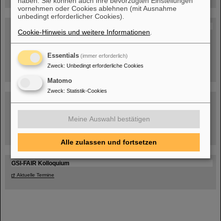
haben. Sie können auch Ihre bevorzugten Einstellungen
vornehmen oder Cookies ablehnen (mit Ausnahme
unbedingt erforderlicher Cookies).
Blog Beam On
Cookie-Hinweis und weitere Informationen
.
Menschen
...hinter GSI und FAIR.
Essentials
(immer erforderlich)
Zweck
:
Unbedingt erforderliche Cookies
Matomo
Zweck
:
Statistik-Cookies
Meine Auswahl bestätigen
Umgang mit den Auswirkungen des Kriegs in der Ukraine
Alle zulassen und fortsetzen
GSI-FAIR Kolloquium
Aktuelle Termine