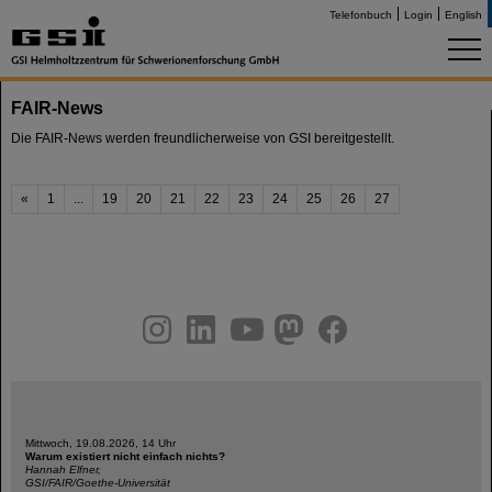
Telefonbuch
Login
English
FAIR-News
Die FAIR-News werden freundlicherweise von GSI bereitgestellt.
«
1
...
19
20
21
22
23
24
25
26
27
instagram
linkedin
youtube
helmholtz.social
facebook
Mittwoch, 19.08.2026, 14 Uhr
Warum existiert nicht einfach nichts?
Hannah Elfner,
GSI/FAIR/Goethe-Universität