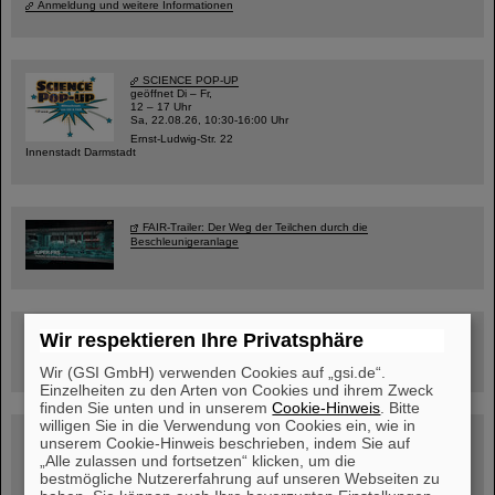
Anmeldung und weitere Informationen
SCIENCE POP-UP
geöffnet Di – Fr,
12 – 17 Uhr
Sa, 22.08.26, 10:30-16:00 Uhr
Ernst-Ludwig-Str. 22
Innenstadt Darmstadt
FAIR-Trailer: Der Weg der Teilchen durch die
Beschleunigeranlage
Rundflug über die FAIR-Baustelle
Wir respektieren Ihre Privatsphäre
Wir (GSI GmbH) verwenden Cookies auf „gsi.de“.
Einzelheiten zu den Arten von Cookies und ihrem Zweck
finden Sie unten und in unserem
Cookie-Hinweis
. Bitte
willigen Sie in die Verwendung von Cookies ein, wie in
Besichtigung von GSI/FAIR –
unserem Cookie-Hinweis beschrieben, indem Sie auf
jetzt Termin buchen!
„Alle zulassen und fortsetzen“ klicken, um die
bestmögliche Nutzererfahrung auf unseren Webseiten zu