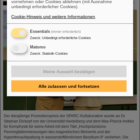
vornehmen oder Cookies ablehnen (mit Ausnahme
SPARC-Promotionspreis 2024 geht an Dr. Stefan Dickopf
unbedingt erforderlicher Cookies).
Cookie-Hinweis und weitere Informationen
.
Essentials
(immer erforderlich)
Zweck
:
Unbedingt erforderliche Cookies
Matomo
Zweck
:
Statistik-Cookies
Meine Auswahl bestätigen
Alle zulassen und fortsetzen
Der diesjährige Promotionspreis der SPARC-Kollaboration wurde an Dr.
Stephan Dickopf von der Universität Heidelberg und dem Max-Planck-Institut
für Kernphysik für seine Arbeit mit dem Titel „Hochpräzisions-
Penningfallenmessungen des magnetischen Moments und der
Hyperfeinaufspaltung in wasserstoffähnlichem Beryllium-9“ verliehen. Die