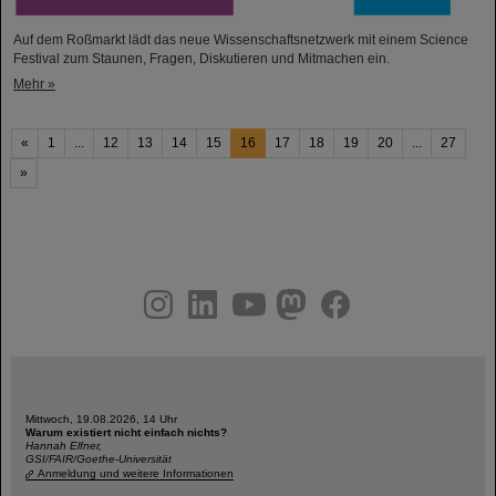
Auf dem Roßmarkt lädt das neue Wissenschaftsnetzwerk mit einem Science
Festival zum Staunen, Fragen, Diskutieren und Mitmachen ein.
Mehr »
«
1
...
12
13
14
15
16
17
18
19
20
...
27
»
instagram
linkedin
youtube
helmholtz.social
facebook
Mittwoch, 19.08.2026, 14 Uhr
Warum existiert nicht einfach nichts?
Hannah Elfner,
GSI/FAIR/Goethe-Universität
Anmeldung und weitere Informationen