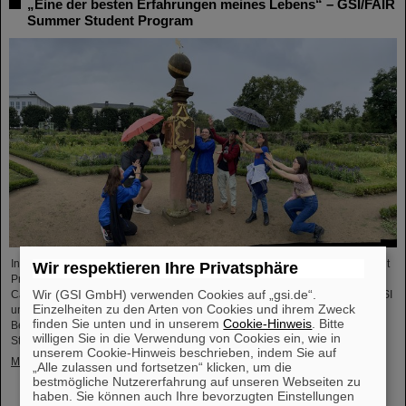
„Eine der besten Erfahrungen meines Lebens“ – GSI/FAIR
Summer Student Program
In diesem Jahr nahmen 31 Studierende aus 16 Ländern am Summer Student
Wir respektieren Ihre Privatsphäre
Program bei GSI und FAIR teil. Sie verbrachten acht Wochen auf dem
Wir (GSI GmbH) verwenden Cookies auf „gsi.de“.
Campus, machten sich mit den Experimenten und Forschungsfeldern von GSI
Einzelheiten zu den Arten von Cookies und ihrem Zweck
und FAIR vertraut und tauchten in die Atmosphäre eines internationalen
finden Sie unten und in unserem
Cookie-Hinweis
. Bitte
Beschleunigerlabors ein. Einblicke bietet der Fotowettbewerb der Summer
willigen Sie in die Verwendung von Cookies ein, wie in
Students.
unserem Cookie-Hinweis beschrieben, indem Sie auf
Mehr »
„Alle zulassen und fortsetzen“ klicken, um die
bestmögliche Nutzererfahrung auf unseren Webseiten zu
haben. Sie können auch Ihre bevorzugten Einstellungen