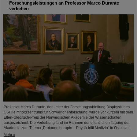
Forschungsleistungen an Professor Marco Durante
verliehen
Professor Marco Durante, der Leiter der Forschungsabteilung Biophysik des
GSI Helmholtzzentrums für Schwerionenforschung, wurde vor kurzem mit dem
Ellen-Gleditsch-Preis der Norwegischen Akademie der Wissenschaften
ausgezeichnet. Die Verleihung fand im Rahmen der öffentlichen Tagung der
Akademie zum Thema „Protonentherapie – Physik trifft Medizin“ in Oslo statt.
Mehr »