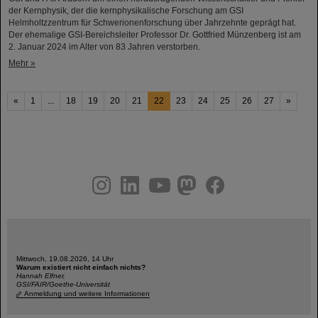
der Kernphysik, der die kernphysikalische Forschung am GSI
Helmholtzzentrum für Schwerionenforschung über Jahrzehnte geprägt hat.
Der ehemalige GSI-Bereichsleiter Professor Dr. Gottfried Münzenberg ist am
2. Januar 2024 im Alter von 83 Jahren verstorben.
Mehr »
«
1
...
18
19
20
21
22
23
24
25
26
27
»
instagram
linkedin
youtube
helmholtz.social
facebook
Mittwoch, 19.08.2026, 14 Uhr
Warum existiert nicht einfach nichts?
Hannah Elfner,
GSI/FAIR/Goethe-Universität
Anmeldung und weitere Informationen