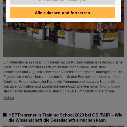
Alle zulassen und fortsetzen
Ein internationales Forschungsteam hat vor Kurzem röntgenspektroskopische
Messungen mit höchster Präzision an heliumähnlichem Uran, dem
einfachsten und zugleich schwersten Vielelektronensystem, durchgeführt. Die
Ergebnisse ermöglichen zum ersten Mal für den Bereich der extrem starken
Coulomb-Felder schwerster Kerne die Trennung und separate Überprüfung
von Zwei-Schleifen- und Zwei-Elektronen-QED-Effekten hoher Ordnung und
stellen einen bedeutenden Maßstab für die QED im Starkfeldbereich dar. ...
Mehr »
HEPTrepreneurs Training School 2023 bei GSI/FAIR – Wie
die Wissenschaft die Gesellschaft erreichen kann