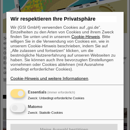
Wir respektieren Ihre Privatsphäre
Wir (GSI GmbH) verwenden Cookies auf „gsi.de“.
Einzelheiten zu den Arten von Cookies und ihrem Zweck
finden Sie unten und in unserem
Cookie-Hinweis
. Bitte
Seit der Jahrtausendwende wurden sechs neue chemische Elemente
willigen Sie in die Verwendung von Cookies ein, wie in
entdeckt und in das Periodensystem der Elemente, das Symbol der Chemie
unserem Cookie-Hinweis beschrieben, indem Sie auf
schlechthin, aufgenommen. Diese neuen Elemente haben hohe
„Alle zulassen und fortsetzen“ klicken, um die
Ordnungszahlen von bis zu 118 und sind deutlich schwerer als Uran, das
bestmögliche Nutzererfahrung auf unseren Webseiten zu
Element mit der höchsten Ordnungszahl (92), das in größeren Mengen auf der
haben. Sie können auch Ihre bevorzugten Einstellungen
Erde vorkommt. Dies wirft Fragen auf, unter anderem wie viele weitere dieser
vornehmen oder Cookies ablehnen (mit Ausnahme
superschweren Spezies noch auf ihre Entdeckung warten, wo – wenn
unbedingt erforderlicher Cookies).
überhaupt – eine ...
Cookie-Hinweis und weitere Informationen
.
Mehr »
Essentials
(immer erforderlich)
Überprüfung der Quantenelektrodynamik in extremen
Zweck
:
Unbedingt erforderliche Cookies
Feldern mit dem schwersten Zwei-Elektronen-Ion
Matomo
Zweck
:
Statistik-Cookies
Meine Auswahl bestätigen