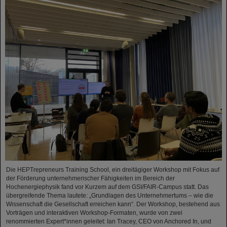
Die HEPTrepreneurs Training School, ein dreitägiger Workshop mit Fokus auf
der Förderung unternehmerischer Fähigkeiten im Bereich der
Hochenergiephysik fand vor Kurzem auf dem GSI/FAIR-Campus statt. Das
übergreifende Thema lautete: „Grundlagen des Unternehmertums – wie die
Wissenschaft die Gesellschaft erreichen kann“. Der Workshop, bestehend aus
Vorträgen und interaktiven Workshop-Formaten, wurde von zwei
renommierten Expert*innen geleitet: Ian Tracey, CEO von Anchored In, und