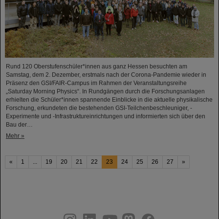
Rund 120 Oberstufenschüler*innen aus ganz Hessen besuchten am
Samstag, dem 2. Dezember, erstmals nach der Corona-Pandemie wieder in
Präsenz den GSI/FAIR-Campus im Rahmen der Veranstaltungsreihe
„Saturday Morning Physics“. In Rundgängen durch die Forschungsanlagen
erhielten die Schüler*innen spannende Einblicke in die aktuelle physikalische
Forschung, erkundeten die bestehenden GSI-Teilchenbeschleuniger, -
Experimente und -Infrastruktureinrichtungen und informierten sich über den
Bau der…
Mehr »
«
1
...
19
20
21
22
23
24
25
26
27
»
instagram
linkedin
youtube
helmholtz.social
facebook