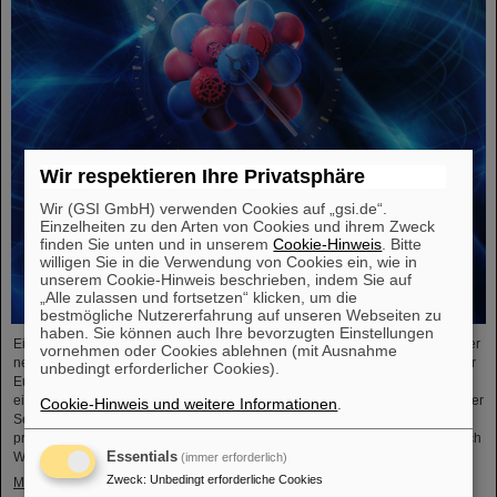
Wir respektieren Ihre Privatsphäre
Wir (GSI GmbH) verwenden Cookies auf „gsi.de“.
Einzelheiten zu den Arten von Cookies und ihrem Zweck
finden Sie unten und in unserem
Cookie-Hinweis
. Bitte
willigen Sie in die Verwendung von Cookies ein, wie in
unserem Cookie-Hinweis beschrieben, indem Sie auf
„Alle zulassen und fortsetzen“ klicken, um die
bestmögliche Nutzererfahrung auf unseren Webseiten zu
haben. Sie können auch Ihre bevorzugten Einstellungen
Einem internationalen Forschungsteam ist ein entscheidender Schritt zu einer
vornehmen oder Cookies ablehnen (mit Ausnahme
neuen Generation von Atomuhren gelungen. Am europäischen Röntgenlaser
unbedingt erforderlicher Cookies).
European XFEL haben die Forschenden auf Basis des Elements Scandium
einen wesentlich exakteren Taktgeber erzeugt, der eine Genauigkeit von einer
Cookie-Hinweis und weitere Informationen
.
Sekunde in 300 Milliarden Jahren ermöglicht – das ist rund tausendmal
präziser als die Standard-Atomuhr auf Cäsium-Basis. Das Team, zu dem auch
Wissenschaftler*innen des Helmholtz-Instituts Jena, ....
Essentials
(immer erforderlich)
Zweck
:
Unbedingt erforderliche Cookies
Mehr »