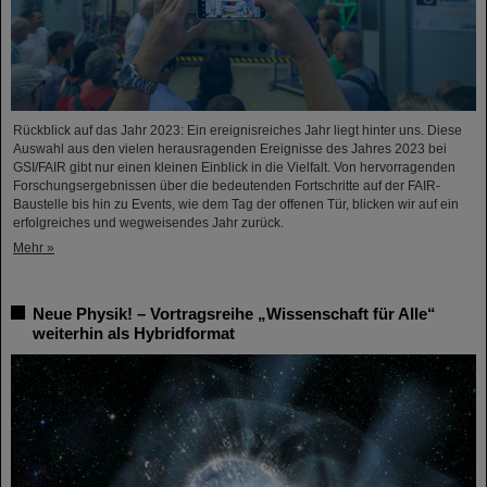
Rückblick auf das Jahr 2023: Ein ereignisreiches Jahr liegt hinter uns. Diese
Auswahl aus den vielen herausragenden Ereignisse des Jahres 2023 bei
GSI/FAIR gibt nur einen kleinen Einblick in die Vielfalt. Von hervorragenden
Forschungsergebnissen über die bedeutenden Fortschritte auf der FAIR-
Baustelle bis hin zu Events, wie dem Tag der offenen Tür, blicken wir auf ein
erfolgreiches und wegweisendes Jahr zurück.
Mehr »
Neue Physik! – Vortragsreihe „Wissenschaft für Alle“
weiterhin als Hybridformat