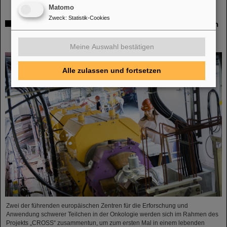
Matomo
Zweck
:
Statistik-Cookies
Italienisch-deutsche Wissenschaftskooperation: CNAO in
Pavia erhält Fördermittel von über 385.000 Euro für
gemeinsames Forschungsprojekt mit GSI in Darmstadt
Meine Auswahl bestätigen
Alle zulassen und fortsetzen
Zwei der führenden europäischen Zentren für die Erforschung und
Anwendung schwerer Teilchen in der Onkologie werden sich im Rahmen des
Projekts „CROSS“ zusammentun, um zum ersten Mal in einem lebenden