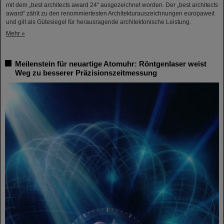
mit dem „best architects award 24“ ausgezeichnet worden. Der „best architects
award“ zählt zu den renommiertesten Architekturauszeichnungen europaweit
und gilt als Gütesiegel für herausragende architektonische Leistung.
Mehr »
Meilenstein für neuartige Atomuhr: Röntgenlaser weist
Weg zu besserer Präzisionszeitmessung