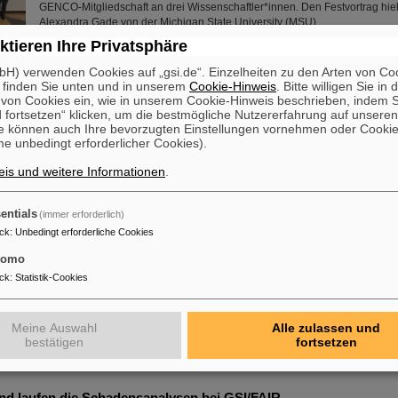
GENCO-Mitgliedschaft an drei Wissenschaftler*innen. Den Festvortrag hiel
Alexandra Gade von der Michigan State University (MSU)…
Mehr »
ktieren Ihre Privatsphäre
H) verwenden Cookies auf „gsi.de“. Einzelheiten zu den Arten von Co
eordnete Svenja Schulze zu Besuch bei GSI/FAIR
 finden Sie unten und in unserem
Cookie-Hinweis
. Bitte willigen Sie in 
on Cookies ein, wie in unserem Cookie-Hinweis beschrieben, indem Si
Die Bundestagsabgeordnete Svenja Schulze (SPD), Bundesministerin a. D. f
 fortsetzen“ klicken, um die bestmögliche Nutzererfahrung auf unsere
Zusammenarbeit und Entwicklung, besuchte gemeinsam mit dem hessisc
e können auch Ihre bevorzugten Einstellungen vornehmen oder Cooki
Landtagsabgeordneten Bijan Kaffenberger (SPD) GSI und FAIR in Darmstad
e unbedingt erforderlicher Cookies).
des Besuchs standen die neuesten Entwicklungen in Forschung und Infras
FAIR sowie die Maßnahmen nach dem Brandereignis.
is und weitere Informationen
.
Mehr »
entials
(immer erforderlich)
i GSI/FAIR – Darmstadt führt bei der Entdeckung neuer Kerniso
ck
:
Unbedingt erforderliche Cookies
Chemische Elemente, neue Isotope, kleinste Teilchen – das GSI Helmholtz
tomo
Schwerionenforschung in Darmstadt ist bekannt für seine Entdeckungen, 
ck
:
Statistik-Cookies
insgesamt sechs superschweren Elementen. Nun gibt es einen neuen Wel
vermelden: Das Forschungszentrum, an dem gerade die internationale B
FAIR errichtet wird, führt die Weltrangliste der Entdeckung von Kernisomere
Meine Auswahl
Alle zulassen und
hat Professor Michael Thoennessen von der Michigan State University,…
bestätigen
fortsetzen
Mehr »
d laufen die Schadensanalysen bei GSI/FAIR