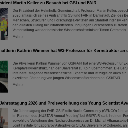
sident Martin Keller zu Besuch bei GSI und FAIR
Der Präsident der Helmholtz-Gemeinschaft, Professor Martin Keller, besuc
2026 anlässlich seines Amtsantritts GSI und FAIR in Darmstadt. Ziel des B
Menschen, Strukturen und Forschungsaktivitäten am Standort intensiv ke
den direkten Dialog mit Mitarbeitenden und jungen Forschenden zu treten
Veranstaltung war der hessische Wissenschaftsminister Timon Gremmels.
Mehr »
aftlerin Kathrin Wimmer hat W3-Professur für Kernstruktur an d
Die Physikerin Kathrin Wimmer von GSI/FAIR hat eine W3-Professur für Ex
Kernphysik/Kernstruktur an der Universität zu Köln übernommen. Die Beruf
ihre herausragende wissenschaftliche Expertise und ist zugleich auch ein 
exzellente Förderung von jungen Wissenschaftler*innen bei GSI/FAIR.
Mehr »
hrestagung 2026 und Preisverleihung des Young Scientist Aw
Die Jahrestagung der FAIR-GSI Exotic Nuclei Community (GENCO) fand a
im Rahmen des „NUSTAR Annual Meeting“ bei GSI/FAIR statt. In einem Fes
sowohl die Verleihung des Nachwuchspreises an Dr. Michail Athanasaki
Joint Institute for Laboraroy Astrophysics (JILA), University of Colorado, al