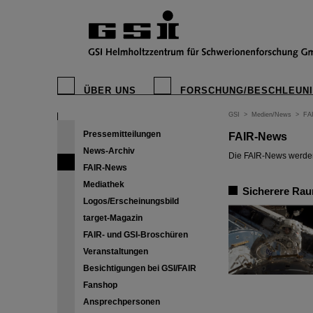
ÜBER UNS
FORSCHUNG/BESCHLEUN
GSI
>
Medien/News
>
FA
Pressemitteilungen
FAIR-News
News-Archiv
Die FAIR-News werden 
FAIR-News
Mediathek
Sicherere Rau
Logos/Erscheinungsbild
target-Magazin
FAIR- und GSI-Broschüren
Veranstaltungen
Besichtigungen bei GSI/FAIR
Fanshop
Ansprechpersonen