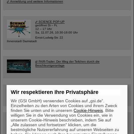
Anmeldung und weitere Informationen
SCIENCE POP-UP
geöffnet Di – Fr,
12 – 17 Uhr
Sa, 11.07.26, 10:30-16:00 Uhr
Ernst-Ludwig-Str. 22
Innenstadt Darmstadt
FAIR-Trailer: Der Weg der Teilchen durch die
Beschleunigeranlage
Rundflug über die FAIR-Baustelle
Wir respektieren Ihre Privatsphäre
Wir (GSI GmbH) verwenden Cookies auf „gsi.de“.
Einzelheiten zu den Arten von Cookies und ihrem Zweck
finden Sie unten und in unserem
Cookie-Hinweis
. Bitte
willigen Sie in die Verwendung von Cookies ein, wie in
Besichtigung von GSI/FAIR –
unserem Cookie-Hinweis beschrieben, indem Sie auf
jetzt Termin buchen!
„Alle zulassen und fortsetzen“ klicken, um die
bestmögliche Nutzererfahrung auf unseren Webseiten zu