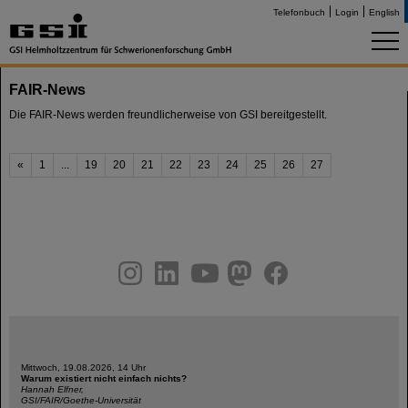
Telefonbuch
Login
English
FAIR-News
Die FAIR-News werden freundlicherweise von GSI bereitgestellt.
«
1
...
19
20
21
22
23
24
25
26
27
instagram
linkedin
youtube
helmholtz.social
facebook
Mittwoch, 19.08.2026, 14 Uhr
Warum existiert nicht einfach nichts?
Hannah Elfner,
GSI/FAIR/Goethe-Universität