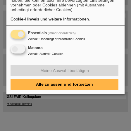
haben. Sie können auch Ihre bevorzugten Einstellungen
vornehmen oder Cookies ablehnen (mit Ausnahme
unbedingt erforderlicher Cookies).
Blog Beam On
Cookie-Hinweis und weitere Informationen
.
Menschen
...hinter GSI und FAIR.
Essentials
(immer erforderlich)
Zweck
:
Unbedingt erforderliche Cookies
Matomo
Zweck
:
Statistik-Cookies
Meine Auswahl bestätigen
Umgang mit den Auswirkungen des Kriegs in der Ukraine
Alle zulassen und fortsetzen
GSI-FAIR Kolloquium
Aktuelle Termine