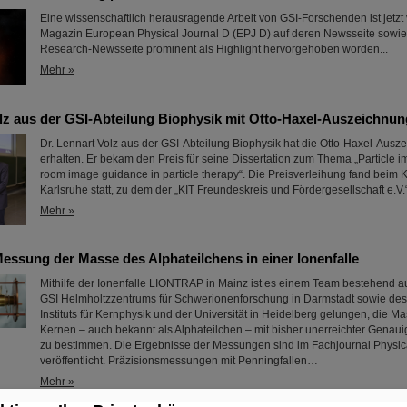
Eine wissenschaftlich herausragende Arbeit von GSI-Forschenden ist jetz
Magazin European Physical Journal D (EPJ D) auf deren Newsseite sowie 
Research-Newsseite prominent als Highlight hervorgehoben worden...
Mehr »
olz aus der GSI-Abteilung Biophysik mit Otto-Haxel-Auszeichnu
Dr. Lennart Volz aus der GSI-Abteilung Biophysik hat die Otto-Haxel-Ausz
erhalten. Er bekam den Preis für seine Dissertation zum Thema „Particle im
room image guidance in particle therapy“. Die Preisverleihung fand beim
Karlsruhe statt, zu dem der „KIT Freundeskreis und Fördergesellschaft e.V.
Mehr »
essung der Masse des Alphateilchens in einer Ionenfalle
Mithilfe der Ionenfalle LIONTRAP in Mainz ist es einem Team bestehend 
GSI Helmholtzzentrums für Schwerionenforschung in Darmstadt sowie de
Instituts für Kernphysik und der Universität in Heidelberg gelungen, die M
Kernen – auch bekannt als Alphateilchen – mit bisher unerreichter Genauigk
zu bestimmen. Die Ergebnisse der Messungen sind im Fachjournal Physic
veröffentlicht. Präzisionsmessungen mit Penningfallen…
Mehr »