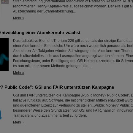
Strahlenforschung (International Association of Radiation Research, IARR
renommierten Henry-Kaplan-Preis ausgezeichnet worden. Der Preis gilt al
Auszeichnung der Strahlenforschung...
Mehr »
Entwicklung einer Atomkernuhr wächst
Das radioaktive Element Thorium-229 gilt zurzeit als der einzige Kandidat 
einer Atomkernuhr. Eine solche Uhr wäre noch wesentlich genauer als he
Atomuhren. Als Taktgeber würden Schwingungen im Atomkern von Thorium
durch ultraviolettes Licht aus Laserquellen angeregt werden könnten. Ein
Forschungsteam, unter Beteiligung des GSI Helmholtzzentrums für Schwer
es nun mit einer neuen Methode gelungen, die…
Mehr »
? Public Code”: GSI und FAIR unterstützen Kampagne
GSI und FAIR unterstützen die Kampagne „Public Money? Public Code!“. Di
Initiative ruft dazu auf, Software, die mit öffentlichen Mitteln entwickelt wurd
und quelloffenen Lizenz zur Verfügung zu stellen. „Public Money? Public C
besonderer Weise den Grundsätzen von GSI und FAIR, nämlich Innovation 
Transparenz und Zusammenarbeit zu fördern.
Mehr »