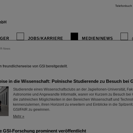
Telefonbuch
IGER
JOBS/KARRIERE
MEDIEN/NEWS
IR-News
instagr
freundlicherweise von GSI bereitgestellt.
ise in die Wissenschaft: Polnische Studierende zu Besuch bei 
Studierende eines Wissenschaftsclubs an der Jagiellonen-Universität, Fakul
Astronomie und Angewandte Informatik, waren vor Kurzem zu Besuch bei 
die zahlreichen Möglichkeiten in den Bereichen Wissenschaft und Techno
kennenzulernen, ihren Horizont zu erweitern und Einblicke in die Spitzenf
GSI/FAIR zu gewinnen.
Mehr »
 GSI-Forschung prominent veröffentlicht