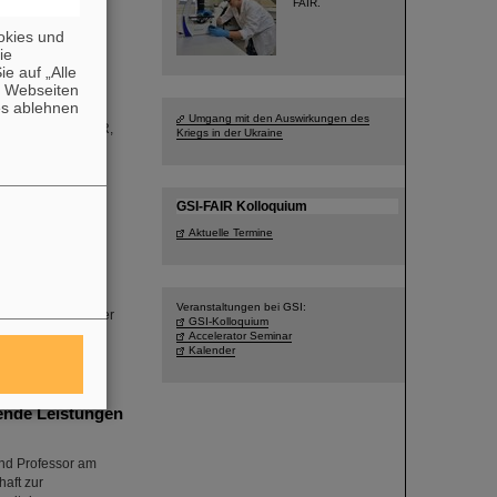
FAIR.
okies und
die
ie deren
e auf „Alle
rten sich über
n Webseiten
leunigerzentrum
es ablehnen
tlicher
Umgang mit den Auswirkungen des
r von GSI und FAIR,
Kriegs in der Ukraine
FAIR…
GSI-FAIR Kolloquium
halte bei
Aktuelle Termine
tsuka
räger, verbringen
nerhochschulen in
Veranstaltungen bei GSI:
iten in fruchtbarer
GSI-Kolloquium
e an FAIR vor.
Accelerator Seminar
Kalender
ende Leistungen
und Professor am
haft zur