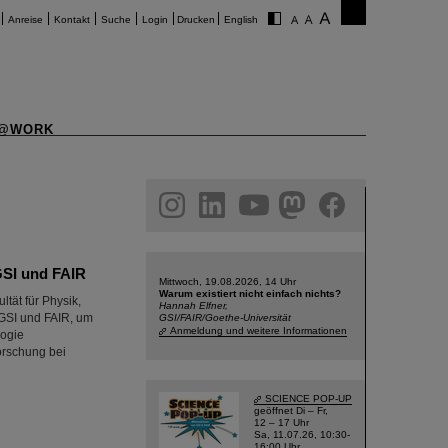
Anreise
Kontakt
Suche
Login
Drucken
English
@WORK
am
linkedin
youtube
helmholtz.social
facebook
GSI und FAIR
Mittwoch, 19.08.2026, 14 Uhr
Warum existiert nicht einfach nichts?
tät für Physik,
Hannah Elfner,
GSI und FAIR, um
GSI/FAIR/Goethe-Universität
Anmeldung und weitere Informationen
logie
orschung bei
SCIENCE POP-UP
geöffnet Di – Fr,
12 – 17 Uhr
Sa, 11.07.26, 10:30-
16:00 Uhr