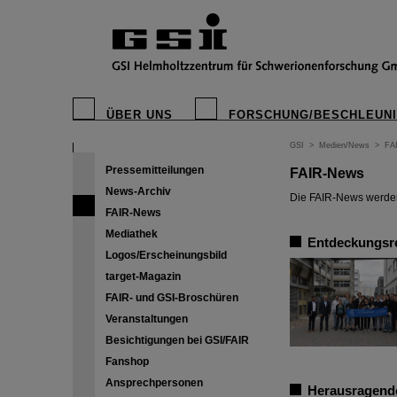
ÜBER UNS
FORSCHUNG/BESCHLEUN
GSI
>
Medien/News
>
FA
Pressemitteilungen
FAIR-News
News-Archiv
Die FAIR-News werden 
FAIR-News
Mediathek
Entdeckungsre
Logos/Erscheinungsbild
target-Magazin
FAIR- und GSI-Broschüren
Veranstaltungen
Besichtigungen bei GSI/FAIR
Fanshop
Ansprechpersonen
Herausragende