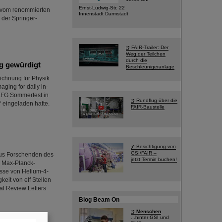
Ernst-Ludwig-Str. 22
t vom renommierten
Innenstadt Darmstadt
der Springer-
FAIR-Trailer: Der
Weg der Teilchen
durch die
ng gewürdigt
Beschleunigeranlage
eichnung für Physik
aging for daily in-
 KFG Sommerfest in
Rundflug über die
“ eingeladen hatte.
FAIR-Baustelle
Besichtigung von
GSI/FAIR –
aus Forschenden des
jetzt Termin buchen!
s Max-Planck-
asse von Helium-4-
eit von elf Stellen
al Review Letters
Blog Beam On
Menschen
...hinter GSI und