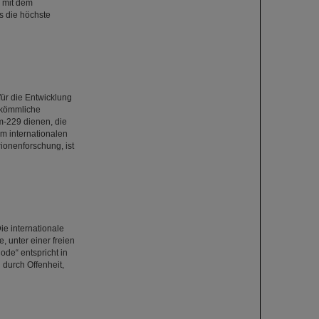
) mit dem
s die höchste
für die Entwicklung
rkömmliche
-229 dienen, die
em internationalen
ionenforschung, ist
e internationale
e, unter einer freien
ode“ entspricht in
durch Offenheit,