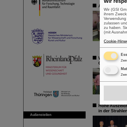
Wir respe
Abgeordnete 
Wir (GSI Gmb
ihrem Zweck
Verwendung v
zulassen und
zu haben. Si
(mit Ausnahm
Cookie-Hinwe
Ess
Weltweit reno
Zwe
GSI/FAIR: Pro
Ma
Zwe
Hohe Auszeich
in der Strahl
Außenstellen