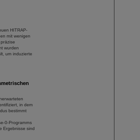
neuen HITRAP-
nen mit wenigen
 präzise
nt wurden
t, um induzierte
ymmetrischen
unerwarteten
tifiziert, in dem
odus bestimmt
ase-0-Programms
e Ergebnisse sind