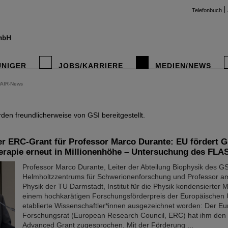
Telefonbuch
UNIGER
JOBS/KARRIERE
MEDIEN/NEWS
FAIR-News
instag
en freundlicherweise von GSI bereitgestellt.
er ERC-Grant für Professor Marco Durante: EU fördert 
erapie erneut in Millionenhöhe – Untersuchung des FLA
Professor Marco Durante, Leiter der Abteilung Biophysik des GS
Helmholtzzentrums für Schwerionenforschung und Professor a
Physik der TU Darmstadt, Institut für die Physik kondensierter Ma
einem hochkarätigen Forschungsförderpreis der Europäischen 
etablierte Wissenschaftler*innen ausgezeichnet worden: Der E
Forschungsrat (European Research Council, ERC) hat ihm den
Advanced Grant zugesprochen. Mit der Förderung ...