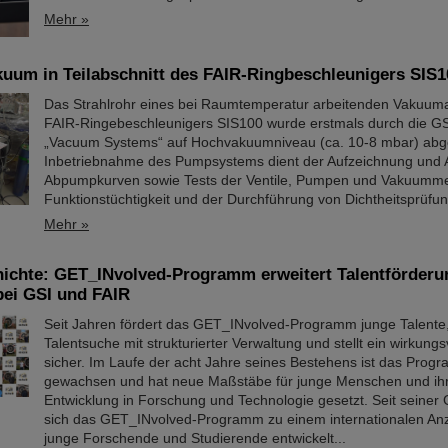
Mehr »
kuum in Teilabschnitt des FAIR-Ringbeschleunigers SIS1
Das Strahlrohr eines bei Raumtemperatur arbeitenden Vakuuma
FAIR-Ringebeschleunigers SIS100 wurde erstmals durch die GS
„Vacuum Systems“ auf Hochvakuumniveau (ca. 10-8 mbar) abg
Inbetriebnahme des Pumpsystems dient der Aufzeichnung und 
Abpumpkurven sowie Tests der Ventile, Pumpen und Vakuummes
Funktionstüchtigkeit und der Durchführung von Dichtheitsprüfu
Mehr »
hichte: GET_INvolved-Programm erweitert Talentförderu
bei GSI und FAIR
Seit Jahren fördert das GET_INvolved-Programm junge Talente,
Talentsuche mit strukturierter Verwaltung und stellt ein wirkung
sicher. Im Laufe der acht Jahre seines Bestehens ist das Prog
gewachsen und hat neue Maßstäbe für junge Menschen und ihr
Entwicklung in Forschung und Technologie gesetzt. Seit seiner
sich das GET_INvolved-Programm zu einem internationalen Anz
junge Forschende und Studierende entwickelt...