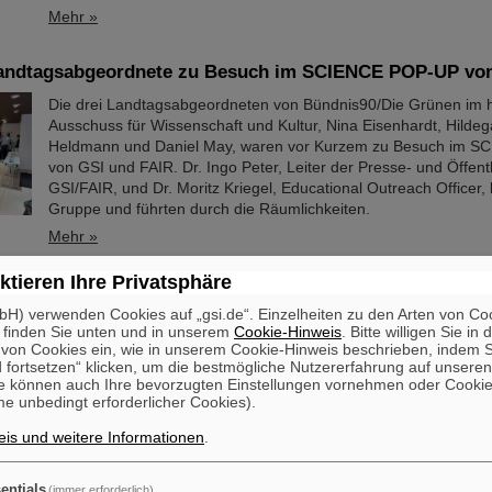
Mehr »
andtagsabgeordnete zu Besuch im SCIENCE POP-UP von
Die drei Landtagsabgeordneten von Bündnis90/Die Grünen im 
Ausschuss für Wissenschaft und Kultur, Nina Eisenhardt, Hildeg
Heldmann und Daniel May, waren vor Kurzem zu Besuch im 
von GSI und FAIR. Dr. Ingo Peter, Leiter der Presse- und Öffentl
GSI/FAIR, und Dr. Moritz Kriegel, Educational Outreach Officer,
Gruppe und führten durch die Räumlichkeiten.
Mehr »
ktieren Ihre Privatsphäre
artet mobile Recruiting-Kampagne: Linienbusse werben 
ion für Jobangebote
H) verwenden Cookies auf „gsi.de“. Einzelheiten zu den Arten von Co
 finden Sie unten und in unserem
Cookie-Hinweis
. Bitte willigen Sie in 
Wer derzeit in Darmstadt oder im Umland unterwegs ist, hat viel
on Cookies ein, wie in unserem Cookie-Hinweis beschrieben, indem Si
 fortsetzen“ klicken, um die bestmögliche Nutzererfahrung auf unsere
einen Blick auf sie geworfen: Seit kurzem sind mehrere Linienb
e können auch Ihre bevorzugten Einstellungen vornehmen oder Cooki
großflächiger Werbung für das GSI Helmholtzzentrum für Schw
e unbedingt erforderlicher Cookies).
und die internationale Beschleunigeranlage FAIR unterwegs. Die 
gestalteten Fahrzeuge machen im täglichen Stadtbild auf die vie
is und weitere Informationen
.
beruflichen Möglichkeiten bei GSI und FAIR aufmerksam – direkt
Raum, dort, wo viele Menschen unterwegs sind.
entials
(immer erforderlich)