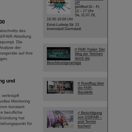
UP
geöffnet Di – Fr,
12 – 17 Uhr
Sa, 11.07.26,
10:30-16:00 Uhr
00
Ernst-Ludwig-Str. 22
Innenstadt Darmstadt
bschnitts des
I/FAIR-Abteilung
epumpt. Die
Analyse der
FAIR-Trailer: Der
sgeräte auf ihre
Weg der Teilchen
ngen.
durch die
Beschleunigeranlage
ng und
Rundflug über
die FAIR-
Baustelle
 verknüpft
svolles Mentoring
ramm konstant
e berufliche
Besichtigung
von GSI/FAIR –
 Gründung hat
jetzt Termin
iehungspunkt für
buchen!