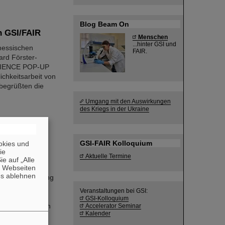
Blog Beam On
 GSI/FAIR
Menschen
...hinter GSI und
hessischen
FAIR.
ard Förster-
SCIENCE POP-UP
ichkeitsarbeit von
 begrüßten die
Umgang mit den Auswirkungen
des Kriegs in der Ukraine
in Darmstadt
GSI-FAIR Kolloquium
okies und
die
Aktuelle Termine
leicht schon
e auf „Alle
n Webseiten
usse mit
es ablehnen
erionenforschung
auffällig
Veranstaltungen bei GSI:
lfältigen
GSI-Kolloquium
 im öffentlichen
Accelerator Seminar
Kalender