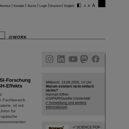
Anreise
Kontakt
Suche
Login
Drucken
English
@WORK
ram
linkedin
youtube
helmholtz.social
facebook
GSI-Forschung
Mittwoch, 19.08.2026, 14 Uhr
SH-Effekts
Warum existiert nicht einfach
nichts?
I
Hannah Elfner,
GSI/FAIR/Goethe-Universität
m Fachbereich
Anmeldung und weitere
terie, ist mit
Informationen
Union für
uropäische
 renommierten
SCIENCE POP-