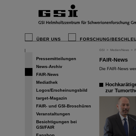
ÜBER UNS
FORSCHUNG/BESCHLE
GSI
>
Medien/News
>
Pressemitteilungen
FAIR-News
News-Archiv
Die FAIR-News werd
FAIR-News
Mediathek
Hochkarätig
Logos/Erscheinungsbild
zur Tumorth
target-Magazin
FAIR- und GSI-Broschüren
Veranstaltungen
Besichtigungen bei
GSI/FAIR
Fanshop