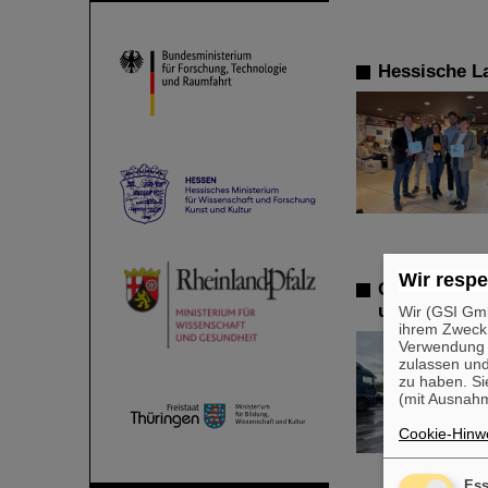
Hessische L
Wir respe
GSI/FAIR st
und der Reg
Wir (GSI Gmb
ihrem Zweck
Verwendung v
zulassen und
zu haben. Si
(mit Ausnahm
Cookie-Hinwe
Ess