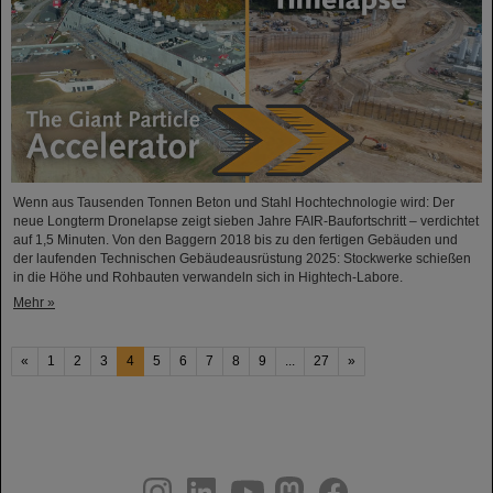
Wenn aus Tausenden Tonnen Beton und Stahl Hochtechnologie wird: Der
neue Longterm Dronelapse zeigt sieben Jahre FAIR-Baufortschritt – verdichtet
auf 1,5 Minuten. Von den Baggern 2018 bis zu den fertigen Gebäuden und
der laufenden Technischen Gebäudeausrüstung 2025: Stockwerke schießen
in die Höhe und Rohbauten verwandeln sich in Hightech-Labore.​
Mehr »
«
1
2
3
4
5
6
7
8
9
...
27
»
instagram
linkedin
youtube
helmholtz.social
facebook