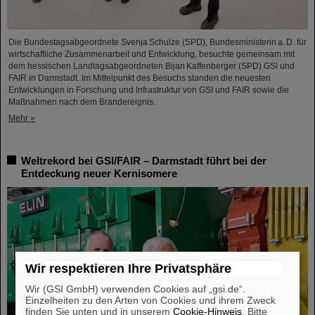
Die Bundestagsabgeordnete Svenja Schulze (SPD), Bundesministerin a. D. für
wirtschaftliche Zusammenarbeit und Entwicklung, besuchte gemeinsam mit
dem hessischen Landtagsabgeordneten Bijan Kaffenberger (SPD) GSI und
FAIR in Darmstadt. Im Mittelpunkt des Besuchs standen die neuesten
Entwicklungen in Forschung und Infrastruktur von GSI und FAIR sowie die
Maßnahmen nach dem Brandereignis.
Mehr »
Weltrekord bei GSI/FAIR – Darmstadt führt bei der
Entdeckung neuer Kernisomere
Wir respektieren Ihre Privatsphäre
Wir (GSI GmbH) verwenden Cookies auf „gsi.de“.
Einzelheiten zu den Arten von Cookies und ihrem Zweck
finden Sie unten und in unserem
Cookie-Hinweis
. Bitte