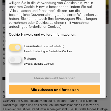
willigen Sie in die Verwendung von Cookies ein, wie in
unserem Cookie-Hinweis beschrieben, indem Sie auf
„Alle zulassen und fortsetzen“ klicken, um die
bestmögliche Nutzererfahrung auf unseren Webseiten zu
haben. Sie können auch Ihre bevorzugten Einstellungen
vornehmen oder Cookies ablehnen (mit Ausnahme
unbedingt erforderlicher Cookies).
Chemische Elemente, neue Isotope, kleinste Teilchen – das GSI
Helmholtzzentrum für Schwerionenforschung in Darmstadt ist bekannt für
Cookie-Hinweis und weitere Informationen
.
seine Entdeckungen, unter anderem von insgesamt sechs superschweren
Elementen. Nun gibt es einen neuen Weltrekord zu vermelden: Das
Forschungszentrum, an dem gerade die internationale Beschleunigeranlage
Essentials
(immer erforderlich)
FAIR errichtet wird, führt die Weltrangliste der Entdeckung von Kernisomeren
Zweck
:
Unbedingt erforderliche Cookies
an. Die Statistik hat Professor Michael Thoennessen von der Michigan State
University,…
Matomo
Mehr »
Zweck
:
Statistik-Cookies
Meine Auswahl bestätigen
Nach Großbrand laufen die Schadensanalysen bei
GSI/FAIR
Alle zulassen und fortsetzen
Nach dem Großbrand auf dem Campus des GSI Helmholtzzentrums für
Schwerionenforschung in Darmstadt am frühen Donnerstagmorgen laufen bei
GSI/FAIR die Schadensanalysen auf Hochtouren. Dank der effizienten
Notfallregelungen und des schnellen und professionellen Einsatzes der
Feuerwehren ist der Brand inzwischen gelöscht. Die Baustelle für das künftige