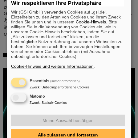
Festkolloquium und der Preisträgersitzung gab es Gelegenheit
Wir respektieren Ihre Privatsphäre
zu Gesprächen mit vielen Mitgliedern und Freund*innen von
Wir (GSI GmbH) verwenden Cookies auf „gsi.de“.
GENCO. Den Festvortrag hielt Professor em. Juha Äystö (Univ.
Einzelheiten zu den Arten von Cookies und ihrem Zweck
Jyväskylä, Finnland) zum Thema „Präzisionsexperimente mit
finden Sie unten und in unserem
Cookie-Hinweis
. Bitte
gestoppten exotischen Atomkernen“.
willigen Sie in die Verwendung von Cookies ein, wie in
unserem Cookie-Hinweis beschrieben, indem Sie auf
Mehr »
„Alle zulassen und fortsetzen“ klicken, um die
bestmögliche Nutzererfahrung auf unseren Webseiten zu
haben. Sie können auch Ihre bevorzugten Einstellungen
vornehmen oder Cookies ablehnen (mit Ausnahme
Mit Schwerionentherapie gegen Leber- und
unbedingt erforderlicher Cookies).
Lungenkrebs
Cookie-Hinweis und weitere Informationen
.
Essentials
(immer erforderlich)
Zweck
:
Unbedingt erforderliche Cookies
Matomo
Zweck
:
Statistik-Cookies
Meine Auswahl bestätigen
Alle zulassen und fortsetzen