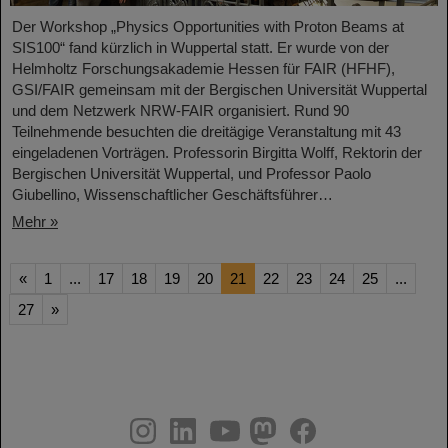
Der Workshop „Physics Opportunities with Proton Beams at
SIS100“ fand kürzlich in Wuppertal statt. Er wurde von der
Helmholtz Forschungsakademie Hessen für FAIR (HFHF),
GSI/FAIR gemeinsam mit der Bergischen Universität Wuppertal
und dem Netzwerk NRW-FAIR organisiert. Rund 90
Teilnehmende besuchten die dreitägige Veranstaltung mit 43
eingeladenen Vorträgen. Professorin Birgitta Wolff, Rektorin der
Bergischen Universität Wuppertal, und Professor Paolo
Giubellino, Wissenschaftlicher Geschäftsführer…
Mehr »
«
1
...
17
18
19
20
21
22
23
24
25
...
27
»
instagram
linkedin
youtube
helmholtz.social
facebook