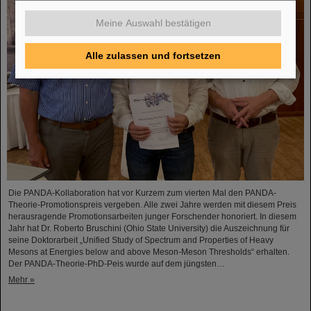
Meine Auswahl bestätigen
Alle zulassen und fortsetzen
Die PANDA-Kollaboration hat vor Kurzem zum vierten Mal den PANDA-
Theorie-Promotionspreis vergeben. Alle zwei Jahre werden mit diesem Preis
herausragende Promotionsarbeiten junger Forschender honoriert. In diesem
Jahr hat Dr. Roberto Bruschini (Ohio State University) die Auszeichnung für
seine Doktorarbeit „Unified Study of Spectrum and Properties of Heavy
Mesons at Energies below and above Meson-Meson Thresholds“ erhalten.
Der PANDA-Theorie-PhD-Peis wurde auf dem jüngsten…
Mehr »