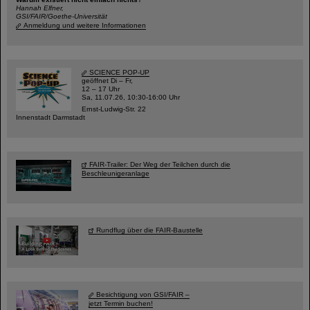
Hannah Elfner,
GSI/FAIR/Goethe-Universität
Anmeldung und weitere Informationen
SCIENCE POP-UP
geöffnet Di – Fr,
12 – 17 Uhr
Sa, 11.07.26, 10:30-16:00 Uhr
Ernst-Ludwig-Str. 22
Innenstadt Darmstadt
FAIR-Trailer: Der Weg der Teilchen durch die
Beschleunigeranlage
Rundflug über die FAIR-Baustelle
Besichtigung von GSI/FAIR –
jetzt Termin buchen!