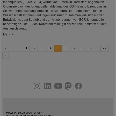
Ionenquellen (ECRIS 2024) wurde vor Kurzem in Darmstadt abgehalten.
Organisiert von der Ionenquellenabteilung des GSI Helmholtzzentrums für
Schwerionenforschung, brachte die Konferenz führende internationale
Wissenschaftler*innen und Ingenieur*innen zusammen, die sich mit der
Entwicklung, dem Betrieb und den Anwendungen von ECR-Ionenquellen
beschäftigen. Die ECRIS-Konferenzreihe gilt als zentrale Plattform für den
Austausch von…
Mehr »
«
1
...
11
12
13
14
15
16
17
18
19
...
27
»
instagram
linkedin
youtube
helmholtz.social
facebook
Mittwoch, 19.08.2026, 14 Uhr
Warum existiert nicht einfach nichts?