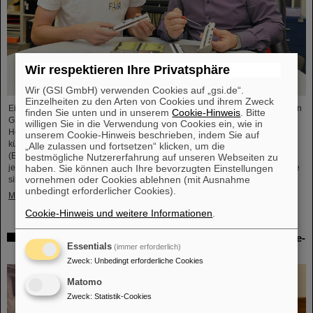
Wir respektieren Ihre Privatsphäre
Wir (GSI GmbH) verwenden Cookies auf „gsi.de“.
Einzelheiten zu den Arten von Cookies und ihrem Zweck
Einem internationalen Team unter der Leitung von Wissenschaftler*innen von
finden Sie unten und in unserem
Cookie-Hinweis
. Bitte
GSI/FAIR in Darmstadt, der Johannes Gutenberg-Universität Mainz und dem
willigen Sie in die Verwendung von Cookies ein, wie in
Helmholtz-Institut Mainz, ist es gelungen, die chemischen Eigenschaften der
unserem Cookie-Hinweis beschrieben, indem Sie auf
künstlich hergestellten superschweren Elemente Moscovium und Nihonium
„Alle zulassen und fortsetzen“ klicken, um die
(Elemente 115 und 113) zu bestimmen. Moscovium ist damit das schwerste
bestmögliche Nutzererfahrung auf unseren Webseiten zu
jemals chemisch untersuchte Element. Beide neu charakterisierten Elemente
haben. Sie können auch Ihre bevorzugten Einstellungen
vornehmen oder Cookies ablehnen (mit Ausnahme
sind chemisch reaktiver als das bereits in der Vergangenheit…
unbedingt erforderlicher Cookies).
Mehr »
Cookie-Hinweis und weitere Informationen
.
PANDA-Kollaboration zeichnet Doktoranden aus: Theorie-
Essentials
(immer erforderlich)
Promotionspreis für Dr. Roberto Bruschini
Zweck
:
Unbedingt erforderliche Cookies
Matomo
Zweck
:
Statistik-Cookies