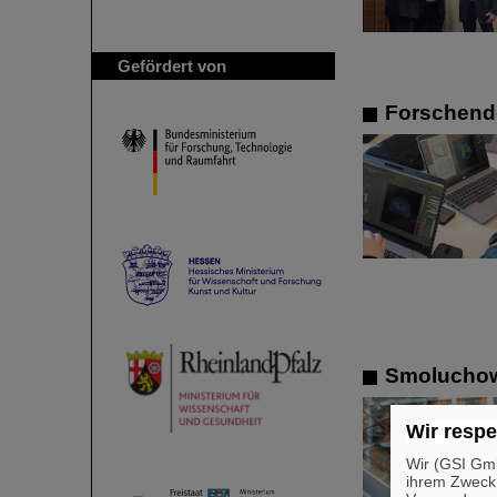
Gefördert von
Forschende
Smoluchows
Wir respe
Wir (GSI Gmb
ihrem Zweck