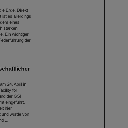
ie Erde. Direkt
ist es allerdings
t dem eines
ch starken
e. Ein wichtiger
 Federführung der
schaftlicher
m 24. April in
cility for
und der GSI
t eingeführt.
it hier
t und wurde von
d ...