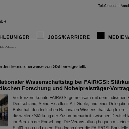
Telefonbuch
Anre
HLEUNIGER
JOBS/KARRIERE
MEDIEN
FAIR-News
insta
den freundlicherweise von GSI bereitgestellt.
Nationaler Wissenschaftstag bei FAIR/GSI: Stärku
dischen Forschung und Nobelpreisträger-Vortra
Vor kurzem konnte FAIR/GSI gemeinsam mit dem indischen Bo
Deutschland, Seine Exzellenz Ajit Gupte, und einer Delegation
Botschaft den Indischen Nationalen Wissenschaftstag feiern –
die weitere Stärkung der Zusammenarbeit zwischen Deutschl
im Bereich der Forschung. Die Veranstaltung begann mit eine
Einführung und einem Rundgang über die FAIR/GSI-Baustelle 