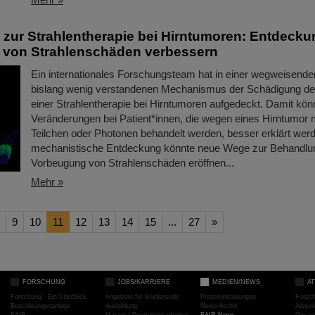
zur Strahlentherapie bei Hirntumoren: Entdecku
 von Strahlenschäden verbessern
Ein internationales Forschungsteam hat in einer wegweisende
bislang wenig verstandenen Mechanismus der Schädigung de
einer Strahlentherapie bei Hirntumoren aufgedeckt. Damit kön
Veränderungen bei Patient*innen, die wegen eines Hirntumor 
Teilchen oder Photonen behandelt werden, besser erklärt wer
mechanistische Entdeckung könnte neue Wege zur Behandlu
Vorbeugung von Strahlenschäden eröffnen...
Mehr »
9
10
11
12
13
14
15
...
27
»
FORSCHUNG
JOBS/KARRIERE
MEDIEN/NEWS
A
Forschung - Ein Überblick
Angebote für Studierende
Pressemitteilungen
Forsc
Beschleunigeranlage
Ausbildung
News-Archiv
Admini