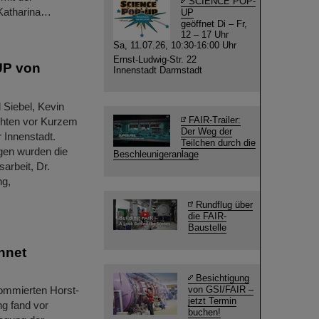
SCIENCE POP-
 Katharina…
UP
geöffnet Di – Fr,
12 – 17 Uhr
Sa, 11.07.26, 10:30-16:00 Uhr
Ernst-Ludwig-Str. 22
UP von
Innenstadt Darmstadt
 Siebel, Kevin
FAIR-Trailer:
chten vor Kurzem
Der Weg der
Innenstadt.
Teilchen durch die
ngen wurden die
Beschleunigeranlage
sarbeit, Dr.
ng,
Rundflug über
die FAIR-
Baustelle
hnet
Besichtigung
ommierten Horst-
von GSI/FAIR –
jetzt Termin
g fand vor
buchen!