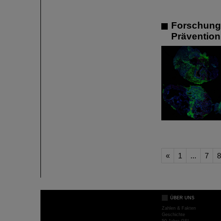
Forschung 
Prävention
«
1
...
7
8
ÜBER UNS
Zahlen & Fakten
Geschichte