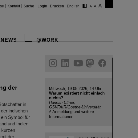
ise
Kontakt
Suche
Login
Drucken
English
/NEWS
@WORK
gram
linkedin
youtube
helmholtz.social
facebook
ng der
Mittwoch, 19.08.2026, 14 Uhr
Warum existiert nicht einfach
g
nichts?
Hannah Elfner,
tschafter in
GSI/FAIR/Goethe-Universität
 der indischen
Anmeldung und weitere
Informationen
 ein Symbol für
and und Indien
r kurzen
mit der