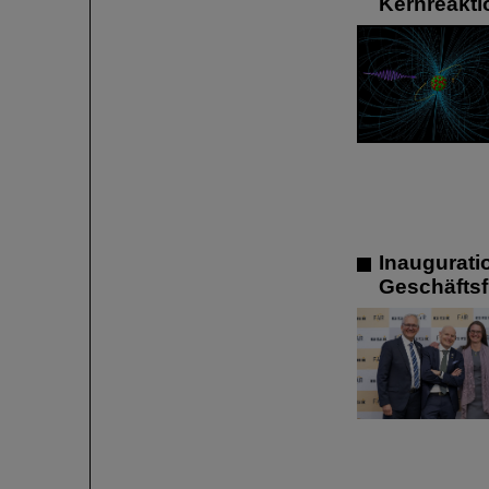
Kernreakti
Inaugurati
Geschäftsf