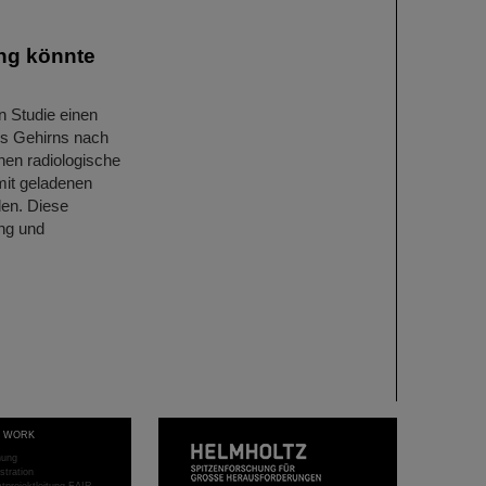
ng könnte
n Studie einen
s Gehirns nach
nen radiologische
mit geladenen
den. Diese
ng und
T WORK
hung
stration