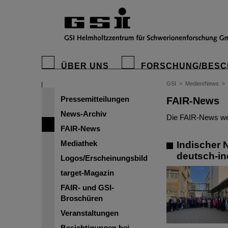
ÜBER UNS
FORSCHUNG/BESC
GSI
>
Medien/News
>
Pressemitteilungen
FAIR-News
News-Archiv
Die FAIR-News wer
FAIR-News
Mediathek
Indischer 
deutsch-in
Logos/Erscheinungsbild
target-Magazin
FAIR- und GSI-
Broschüren
Veranstaltungen
Besichtigungen bei