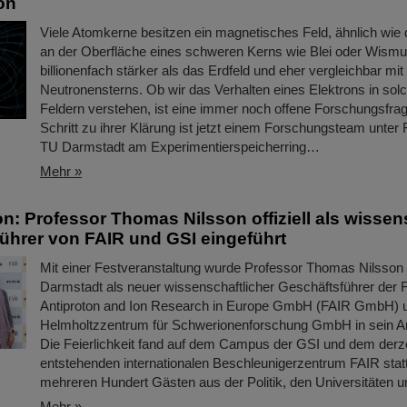
on
Viele Atomkerne besitzen ein magnetisches Feld, ähnlich wie d
an der Oberfläche eines schweren Kerns wie Blei oder Wismut 
billionenfach stärker als das Erdfeld und eher vergleichbar mi
Neutronensterns. Ob wir das Verhalten eines Elektrons in sol
Feldern verstehen, ist eine immer noch offene Forschungsfrag
Schritt zu ihrer Klärung ist jetzt einem Forschungsteam unter
TU Darmstadt am Experimentierspeicherring…
Mehr »
on: Professor Thomas Nilsson offiziell als wissen
ührer von FAIR und GSI eingeführt
Mit einer Festveranstaltung wurde Professor Thomas Nilsson a
Darmstadt als neuer wissenschaftlicher Geschäftsführer der Fa
Antiproton and Ion Research in Europe GmbH (FAIR GmbH) 
Helmholtzzentrum für Schwerionenforschung GmbH in sein Am
Die Feierlichkeit fand auf dem Campus der GSI und dem derze
entstehenden internationalen Beschleunigerzentrum FAIR stat
mehreren Hundert Gästen aus der Politik, den Universitäten un
Mehr »