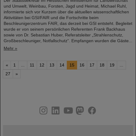
Der Staatssekretär im Hessischen Ministerium für Landwirtschaft
und Umwelt, Weinbau, Forsten, Jagd und Heimat, Michael Ruhl,
informierte sich vor Kurzem über die aktuellen wissenschaftlichen
Aktivitäten bei GSI/FAIR und die Fortschritte beim
Beschleunigerzentrum FAIR, das derzeit bei GSI entsteht. Begleitet
wurde er von seinem persönlichen Referenten Frank Backhaus
sowie von Dr. Sebastian Huber, Referatsleiter „Strahlenschutz,
Großbeschleuniger, Notfallschutz“. Empfangen wurden die Gäste...
Mehr »
«
1
...
11
12
13
14
15
16
17
18
19
...
27
»
instagram
linkedin
youtube
helmholtz.social
facebook