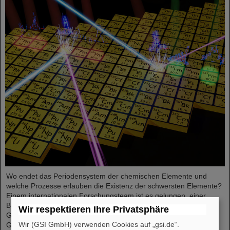
Wo endet das Periodensystem der chemischen Elemente und
welche Prozesse erlauben die Existenz der schwersten Elemente?
Einem internationalen Forschungsteam ist es gelungen, einer
Beantwortung näher zu kommen und mit Messungen an der
Wir respektieren Ihre Privatsphäre
GSI/FAIR-Beschleunigeranlage und in Laboren der Johannes
Wir (GSI GmbH) verwenden Cookies auf „gsi.de“.
Gutenberg-Universität Mainz einen Einblick in die Struktur von