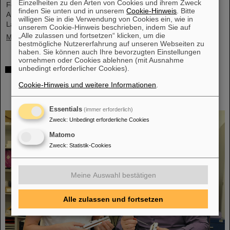
Einzelheiten zu den Arten von Cookies und ihrem Zweck
Fermium-Atomkernen (Element 100) mit unterschiedlichen
finden Sie unten und in unserem
Cookie-Hinweis
. Bitte
Anzahlen an Neutronen zu gewinnen. Mit modernen
willigen Sie in die Verwendung von Cookies ein, wie in
Laserspektroskopietechniken bestimmten sie…
unserem Cookie-Hinweis beschrieben, indem Sie auf
„Alle zulassen und fortsetzen“ klicken, um die
Mehr »
bestmögliche Nutzererfahrung auf unseren Webseiten zu
haben. Sie können auch Ihre bevorzugten Einstellungen
vornehmen oder Cookies ablehnen (mit Ausnahme
unbedingt erforderlicher Cookies).
Das schwerste bisher chemisch untersuchte
Element – In Experimenten bei GSI/FAIR gelingt
Cookie-Hinweis und weitere Informationen
.
Bestimmung der Eigenschaften von Moscovium
und Nihonium
Essentials
(immer erforderlich)
Zweck
:
Unbedingt erforderliche Cookies
Matomo
Zweck
:
Statistik-Cookies
Meine Auswahl bestätigen
Alle zulassen und fortsetzen