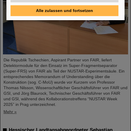
Alle zulassen und fortsetzen
Die Republik Tschechien, Aspirant Partner von FAIR, liefert
Detektormodule für den Einsatz im Super-Fragmentseparator
(Super-FRS) von FAIR als Teil der NUSTAR-Experimentsäule. Ein
entsprechendes Memorandum of Understanding über die
Konstruktion (sog. C-MoU) wurde vor Kurzem von Professor
Thomas Nilsson, Wissenschaftlicher Geschäftsführer von FAIR und
GSI, und Jörg Blaurock, Technischer Geschäftsführer von FAIR
und GSI, während des Kollaborationstreffens “NUSTAR Week
2025” in Prag unterzeichnet.
Mehr »
Hessischer Landtagsabgeordneter Sebastian