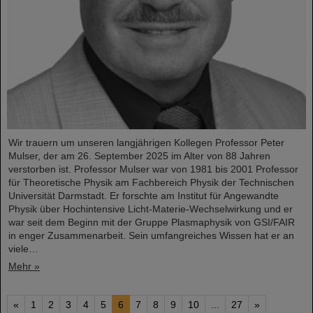
Wir trauern um unseren langjährigen Kollegen Professor Peter
Mulser, der am 26. September 2025 im Alter von 88 Jahren
verstorben ist. Professor Mulser war von 1981 bis 2001 Professor
für Theoretische Physik am Fachbereich Physik der Technischen
Universität Darmstadt. Er forschte am Institut für Angewandte
Physik über Hochintensive Licht-Materie-Wechselwirkung und er
war seit dem Beginn mit der Gruppe Plasmaphysik von GSI/FAIR
in enger Zusammenarbeit. Sein umfangreiches Wissen hat er an
viele…
Mehr »
«
1
2
3
4
5
6
7
8
9
10
...
27
»