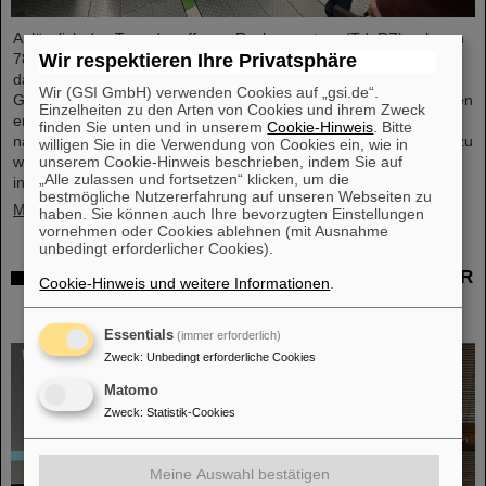
Anlässlich des Tags der offenen Rechenzentren (TdoRZ) nahmen
78 Teilnehmende sowie zwei Schulklassen die Möglichkeit wahr,
Wir respektieren Ihre Privatsphäre
das Höchstleistungsrechenzentrum Green IT Cube auf dem
Wir (GSI GmbH) verwenden Cookies auf „gsi.de“.
GSI/FAIR-Campus zu besuchen. Im Rahmen von geführten Touren
Einzelheiten zu den Arten von Cookies und ihrem Zweck
erhielten sie die Gelegenheit, einen Blick auf die besonders
finden Sie unten und in unserem
Cookie-Hinweis
. Bitte
nachhaltige und energieeffiziente Technologie des Data Centers zu
willigen Sie in die Verwendung von Cookies ein, wie in
unserem Cookie-Hinweis beschrieben, indem Sie auf
werfen und sich über die wissenschaftliche Nutzung zu
„Alle zulassen und fortsetzen“ klicken, um die
informieren.
bestmögliche Nutzererfahrung auf unseren Webseiten zu
Mehr »
haben. Sie können auch Ihre bevorzugten Einstellungen
vornehmen oder Cookies ablehnen (mit Ausnahme
unbedingt erforderlicher Cookies).
Tschechischer Sachbeitrag für NUSTAR – GSI/FAIR
Cookie-Hinweis und weitere Informationen
.
und Schlesische Universität Opava unterzeichnen
Construction Memorandum of Understanding
Essentials
(immer erforderlich)
Zweck
:
Unbedingt erforderliche Cookies
Matomo
Zweck
:
Statistik-Cookies
Meine Auswahl bestätigen