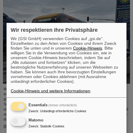
Wir respektieren Ihre Privatsphäre
Wir (GSI GmbH) verwenden Cookies auf „gsi.de“.
Einzelheiten zu den Arten von Cookies und ihrem Zweck
finden Sie unten und in unserem
Cookie-Hinweis
. Bitte
willigen Sie in die Verwendung von Cookies ein, wie in
unserem Cookie-Hinweis beschrieben, indem Sie auf
„Alle zulassen und fortsetzen“ klicken, um die
bestmögliche Nutzererfahrung auf unseren Webseiten zu
haben. Sie können auch Ihre bevorzugten Einstellungen
vornehmen oder Cookies ablehnen (mit Ausnahme
unbedingt erforderlicher Cookies).
Wer derzeit in Darmstadt oder im Umland unterwegs ist, hat vielleicht schon
Cookie-Hinweis und weitere Informationen
.
einen Blick auf sie geworfen: Seit kurzem sind mehrere Linienbusse mit
großflächiger Werbung für das GSI Helmholtzzentrum für
Schwerionenforschung und die internationale Beschleunigeranlage FAIR
Essentials
(immer erforderlich)
unterwegs. Die auffällig gestalteten Fahrzeuge machen im täglichen Stadtbild
Zweck
:
Unbedingt erforderliche Cookies
auf die vielfältigen beruflichen Möglichkeiten bei GSI und FAIR aufmerksam –
direkt im öffentlichen Raum, dort, wo viele Menschen unterwegs sind.
Matomo
Mehr »
Zweck
:
Statistik-Cookies