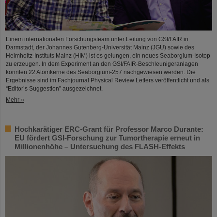
Einem internationalen Forschungsteam unter Leitung von GSI/FAIR in
Darmstadt, der Johannes Gutenberg-Universität Mainz (JGU) sowie des
Helmholtz-Instituts Mainz (HIM) ist es gelungen, ein neues Seaborgium-Isotop
zu erzeugen. In dem Experiment an den GSI/FAIR-Beschleunigeranlagen
konnten 22 Atomkerne des Seaborgium-257 nachgewiesen werden. Die
Ergebnisse sind im Fachjournal Physical Review Letters veröffentlicht und als
“Editor’s Suggestion” ausgezeichnet.
Mehr »
Hochkarätiger ERC-Grant für Professor Marco Durante:
EU fördert GSI-Forschung zur Tumortherapie erneut in
Millionenhöhe – Untersuchung des FLASH-Effekts