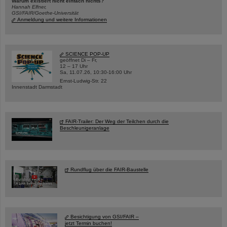
Warum existiert nicht einfach nichts?
Hannah Elfner,
GSI/FAIR/Goethe-Universität
Anmeldung und weitere Informationen
SCIENCE POP-UP
geöffnet Di – Fr,
12 – 17 Uhr
Sa, 11.07.26, 10:30-16:00 Uhr
Ernst-Ludwig-Str. 22
Innenstadt Darmstadt
FAIR-Trailer: Der Weg der Teilchen durch die
Beschleunigeranlage
Rundflug über die FAIR-Baustelle
Besichtigung von GSI/FAIR –
jetzt Termin buchen!