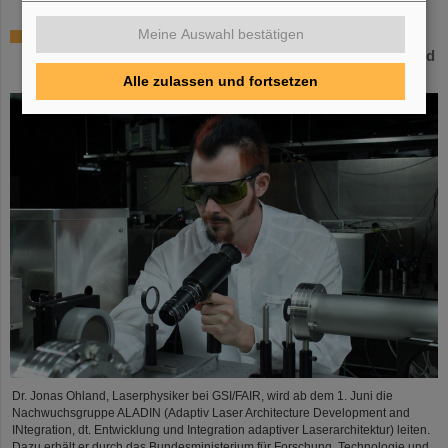
Meine Auswahl bestätigen
Millionenförderung des Bundesforschungsministeriums
für „Fusionstalent“ – Dr. Jonas Ohland von GSI/FAIR wird
Nachwuchsgruppe leiten
Alle zulassen und fortsetzen
Dr. Jonas Ohland, Laserphysiker bei GSI/FAIR, wird ab dem 1. Juni die
Nachwuchsgruppe ALADIN (Adaptiv Laser Architecture Development and
INtegration, dt. Entwicklung und Integration adaptiver Laserarchitektur) leiten.
Dazu erhält er durch das Bundesministerium für Forschung, Technologie und