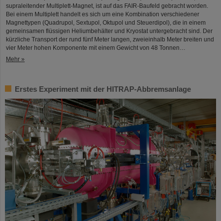
supraleitender Multiplett-Magnet, ist auf das FAIR-Baufeld gebracht worden.
Bei einem Multiplett handelt es sich um eine Kombination verschiedener
Magnettypen (Quadrupol, Sextupol, Oktupol und Steuerdipol), die in einem
gemeinsamen flüssigen Heliumbehälter und Kryostat untergebracht sind. Der
kürzliche Transport der rund fünf Meter langen, zweieinhalb Meter breiten und
vier Meter hohen Komponente mit einem Gewicht von 48 Tonnen…
Mehr »
Erstes Experiment mit der HITRAP-Abbremsanlage