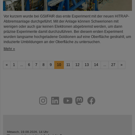
Vor kurzem wurde bei GSI/FAIR das erste Experiment mit der neuen HITRAP-
Abbremsanlage durchgeführt. Mit der Anlage können Schwerionen mit
wenigen oder auch gar keinen Elektronen abgebremst werden, um dann
präzise Experimente damit durchzuführen. Bei diesem ersten Experiment
wurden langsame hochgeladene Goldionen auf eine Oberfläche gestrahlt, um
induzierte Umbildungen an der Oberfläche zu untersuchen.
Mehr »
«
1
...
6
7
8
9
10
11
12
13
14
...
27
»
instagram
linkedin
youtube
helmholtz.social
facebook
Mittwoch, 19.08.2026, 14 Uhr